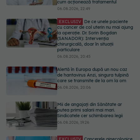
chirurgicală, doar în situații
particulare
06.08.2026, 20:45
Alertă în Europa după un nou caz
de hantavirus Anzi, singura tulpină
care se transmite de la om la om
06.08.2026, 20:06
Mii de angajați din Sănătate ar
putea primi salarii mai mari.
Sindicatele cer schimbarea legii
06.08.2026, 19:26
EXCLUSIV
Cancerele ginecologice
care pot fi tratate fără operație. Dr.
Sorin Bogdan (SANADOR): Chirurgia
este indicată doar punctual, pentru
anumite categorii de paciente
06.08.2026, 19:05
URMĂREȘTE-NE ȘI PE: