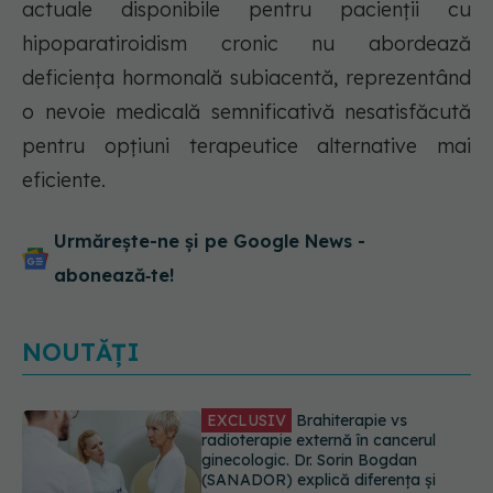
actuale disponibile pentru pacienții cu
hipoparatiroidism cronic nu abordează
deficiența hormonală subiacentă, reprezentând
o nevoie medicală semnificativă nesatisfăcută
pentru opțiuni terapeutice alternative mai
eficiente.
Urmărește-ne și pe Google News -
abonează‑te!
NOUTĂȚI
EXCLUSIV
De ce unele paciente
cu cancer de col uterin nu mai ajung
la operație. Dr. Sorin Bogdan
(SANADOR): Intervenția