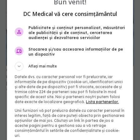
Bun venit!
DC Medical vă cere consimțământul
Publicitate și conținut personalizat, măsurători
ale publicității și de conținut, cercetarea
audienței și dezvoltarea serviciilor
Stocarea și/sau accesarea informațiilor de pe
un dispozitiv
Cum aleg medicii combinația potrivită de
medicamente pentru hipertensiune. De ce doi
Aflați mai multe
pacienți cu aceeași tensiune pot primi
tratamente diferite
06 aug 2026, 16:19
Datele dvs. cu caracter personal vor fi prelucrate, iar
informațiile de pe dispozitiv (cookie-uri, identificatori unici
și alte date de pe dispozitiv) pot fi stocate, accesate de și
trimise către 224 de parteneri sau pot fi folosite în mod
specific de acest site. Noi și partenerii noștri putem folosi
date exacte de localizare geografică.
Lista partenerilor.
Unii furnizori vă pot prelucra datele cu caracter personal în
interes legitim, față de care puteți obiecta prin gestionarea
opțiunilor de mai jos. Căutați un link în partea de jos a
acestei pagini pentru a gestiona sau a vă retrage
consimțământul în setările de confidențialitate și cookie-
uri.