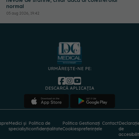
URMĂREȘTE-NE PE:
DESCARCĂ APLICAȚIA
spre
Medici și
Politica de
Politica
Gestionați
Contact
Declarați
specialiști
confidențialitate
Cookies
preferințele
de
accesibili
© 2026 PRESS MEDIA ELECTRONIC S.R.L. Toate drepturile rezervate