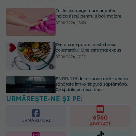
Dieta care poate crește brusc
colesterolul. Cine este mai expus
07.08.2026, 17:22
PNRR: 174 de milioane de lei pentru
sănătate într-o singură săptămână.
Ce spitale primesc bani
07.08.2026, 16:41
URMĂREȘTE-NE ȘI PE:
Ce spune culoarea ta preferată
despre vârsta pe care o ai. Care
este "codul cromatic" al generațiilor
6560
07.08.2026, 21:29
URMĂRITORI
ABONAȚI
365
1401
URMĂRITORI
URMĂRITORI