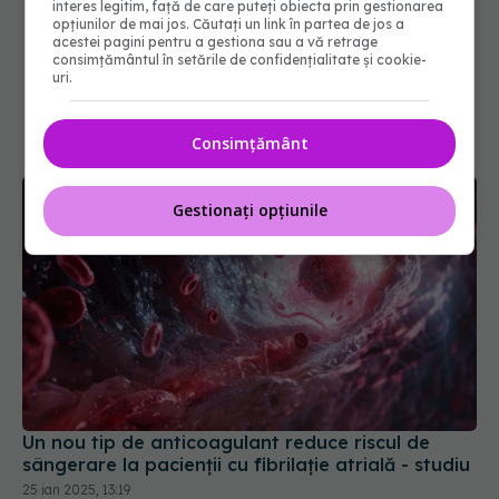
interes legitim, față de care puteți obiecta prin gestionarea
opțiunilor de mai jos. Căutați un link în partea de jos a
acestei pagini pentru a gestiona sau a vă retrage
consimțământul în setările de confidențialitate și cookie-
uri.
Consimțământ
Gestionați opțiunile
Un nou tip de anticoagulant reduce riscul de
sângerare la pacienții cu fibrilație atrială - studiu
25 ian 2025, 13:19