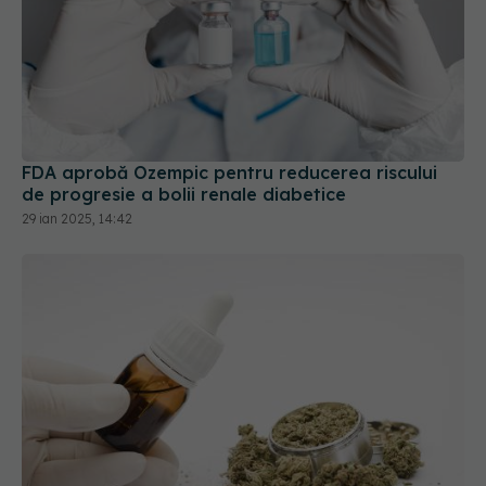
FDA aprobă Ozempic pentru reducerea riscului
de progresie a bolii renale diabetice
29 ian 2025, 14:42
Lege tratament canabis în România. Răzvan
Prisada (ANMDR): Produsul va putea fi prescris şi