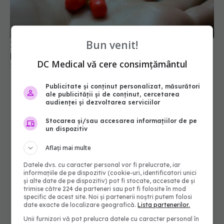
Încă o țară începe administrarea lenacapavir
pentru a opri HIV
17 mar 2026, 20:48
Bun venit!
DC Medical vă cere consimțământul
Publicitate și conținut personalizat, măsurători
ale publicității și de conținut, cercetarea
audienței și dezvoltarea serviciilor
Stocarea și/sau accesarea informațiilor de pe
un dispozitiv
Aflați mai multe
Datele dvs. cu caracter personal vor fi prelucrate, iar
informațiile de pe dispozitiv (cookie-uri, identificatori unici
și alte date de pe dispozitiv) pot fi stocate, accesate de și
trimise către 224 de parteneri sau pot fi folosite în mod
specific de acest site. Noi și partenerii noștri putem folosi
date exacte de localizare geografică.
Lista partenerilor.
Unii furnizori vă pot prelucra datele cu caracter personal în