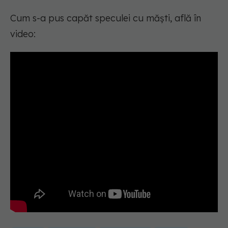
Cum s-a pus capăt speculei cu măști, află în
video: