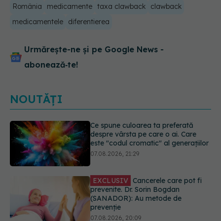
România
medicamente
taxa clawback
clawback
medicamentele
diferentierea
Urmărește-ne și pe Google News -
abonează‑te!
NOUTĂȚI
EXCLUSIV
Cancerele care pot fi
prevenite. Dr. Sorin Bogdan
(SANADOR): Au metode de
prevenție
07.08.2026, 20:09
Testul din deget care ar putea
indica riscul pentru 8 boli majore
07.08.2026, 18:34