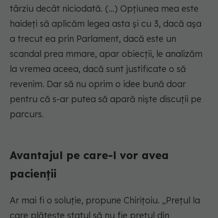
târziu decât niciodată. (...) Opțiunea mea este
haideți să aplicăm legea asta și cu 3, dacă așa
a trecut ea prin Parlament, dacă este un
scandal prea mmare, apar obiecții, le analizăm
la vremea aceea, dacă sunt justificate o să
revenim. Dar să nu oprim o idee bună doar
pentru că s-ar putea să apară niște discuții pe
parcurs.
Avantajul pe care-l vor avea
pacienții
Ar mai fi o soluție, propune Chirițoiu. „Prețul la
care plătește statul să nu fie prețul din