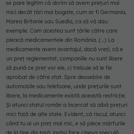
se pare legitim că dorim să avem prețuri mai
mici decât țări mai bogate, cum ar fi Germania,
Marea Britanie sau Suedia, ca să vă dau
exemple. Cam acestea sunt țările către care
pleacă medicamentele din România. (...) La
medicamente avem avantajul, dacă vreți, că e
un preț reglementat, companiile nu sunt libere
să pună ce preț vor ele, ci trebuie să le fie
aprobat de către stat. Spre deosebire de
automobile sau telefoane, unde prețurile sunt
libere, la medicamente există această restricție.
Și atunci statul român a încercat să aibă prețuri
mici față de alte state. Evident, că riscul, atunci
când tu ai un preț mai mic, e să plece mărfurile
de la tine din țară, iarăși face cineva speculă,