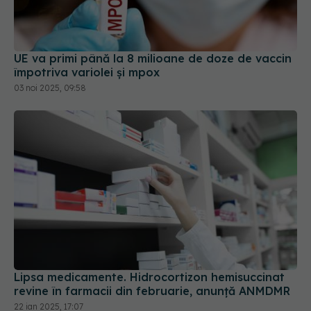
UE va primi până la 8 milioane de doze de vaccin
împotriva variolei și mpox
03 noi 2025, 09:58
Lipsa medicamente. Hidrocortizon hemisuccinat
revine în farmacii din februarie, anunță ANMDMR
22 ian 2025, 17:07