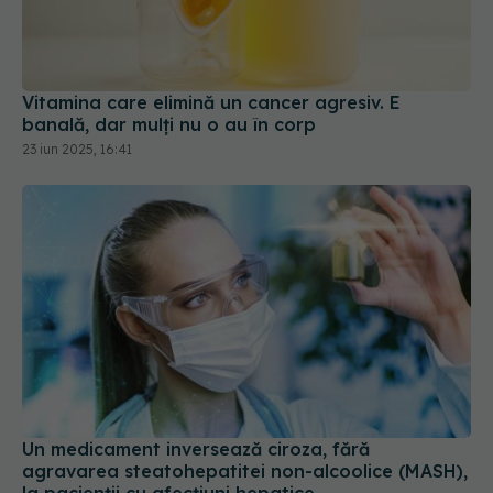
Vitamina care elimină un cancer agresiv. E
banală, dar mulți nu o au în corp
23 iun 2025, 16:41
Un medicament inversează ciroza, fără
agravarea steatohepatitei non-alcoolice (MASH),
la pacienții cu afecțiuni hepatice
28 ian 2025, 10:32