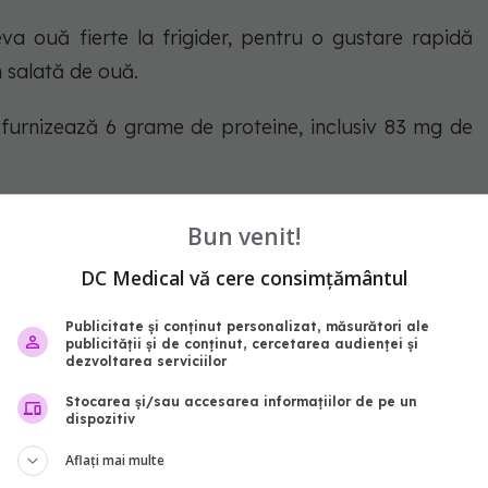
a ouă fierte la frigider, pentru o gustare rapidă
 salată de ouă.
 furnizează 6 grame de proteine, inclusiv 83 mg de
Bun venit!
ridicate de melatonină care favorizează somnul.
DC Medical vă cere consimțământul
egetale conțin în mod natural această substanță,
Publicitate și conținut personalizat, măsurători ale
publicității și de conținut, cercetarea audienței și
ezi studiu
AICI
).
dezvoltarea serviciilor
Stocarea și/sau accesarea informațiilor de pe un
înseamnă aproximativ o mână, au 160 de calorii și
dispozitiv
Aflați mai multe