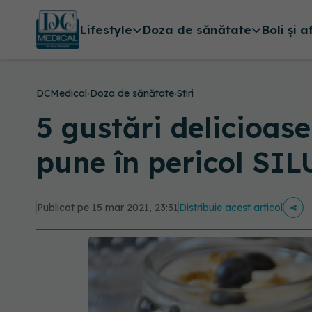
Lifestyle
Doza de sănătate
Boli și a
DCMedical
›
Doza de sănătate
›
Stiri
5 gustări delicioase
pune în pericol SI
Publicat pe 15 mar 2021, 23:31
Distribuie acest articol