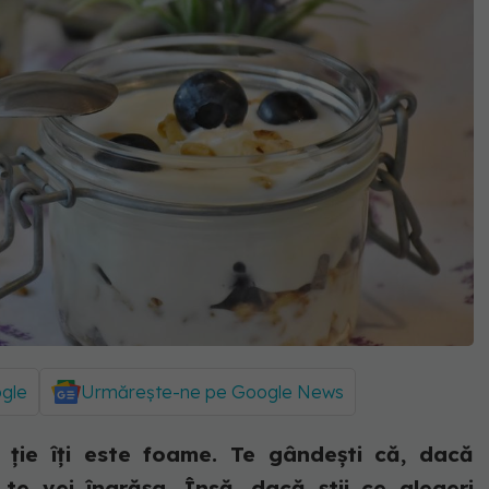
ogle
Urmărește-ne pe Google News
i ție îți este foame. Te gândești că, dacă
te vei îngrășa. Însă, dacă știi ce alegeri