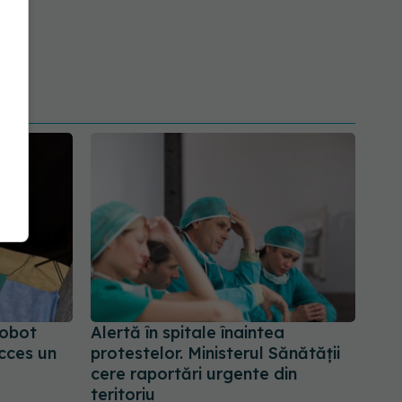
robot
Alertă în spitale înaintea
cces un
protestelor. Ministerul Sănătății
cere raportări urgente din
teritoriu