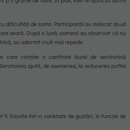
i și 5 grame de fibre. În plus, kiwi te ajută să dormi
 cu dificultăți de somn. Participanții au mâncat două
iecare seară. După o lună, oamenii au observat că nu
trivă, au adormit mult mai repede.
cte care conține o cantitate bună de serotonină
 Serotonina ajută, de asemenea, la reducerea poftei
t fi folosite într-o varietate de gustări, în funcție de