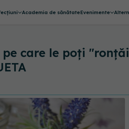
fecțiuni
Academia de sănătate
Evenimente
Alter
 pe care le poți "ronță
LUETA