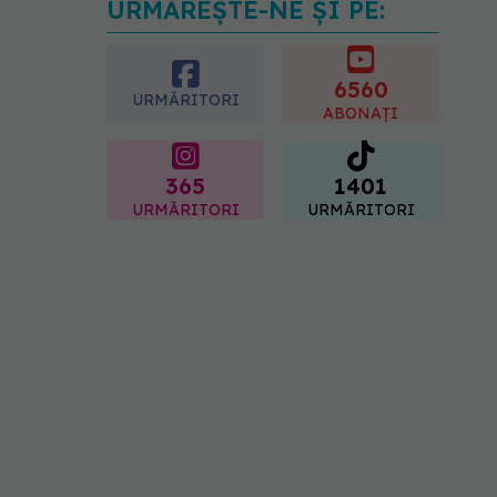
URMĂREȘTE-NE ȘI PE:
Analiza de sânge AST
(SGOT): ce înseamnă
rezultatele și când sunt un
semnal de alarmă
6560
URMĂRITORI
08.08.2026, 11:00
ABONAȚI
365
1401
URMĂRITORI
URMĂRITORI