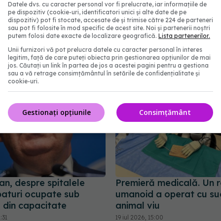
Datele dvs. cu caracter personal vor fi prelucrate, iar informațiile de
ustari
pe dispozitiv (cookie-uri, identificatori unici și alte date de pe
dispozitiv) pot fi stocate, accesate de și trimise către 224 de parteneri
sau pot fi folosite în mod specific de acest site. Noi și partenerii noștri
abonează‑te!
putem folosi date exacte de localizare geografică.
Lista partenerilor.
Unii furnizori vă pot prelucra datele cu caracter personal în interes
legitim, față de care puteți obiecta prin gestionarea opțiunilor de mai
jos. Căutați un link în partea de jos a acestei pagini pentru a gestiona
sau a vă retrage consimțământul în setările de confidențialitate și
cookie-uri.
Gestionați opțiunile
Consimțământ
jan, despre spitalele
Premieră medicală. Un 
paturi ocupate sub
umanoid a operat cu su
 din capacitate
animal viu
:31
19 iul 2026, 15:00