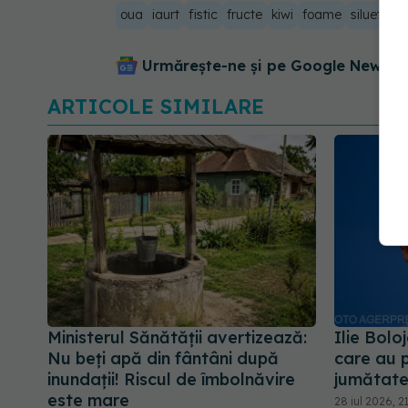
oua
iaurt
fistic
fructe
kiwi
foame
silueta
g
Urmărește-ne și pe Google News - 
ARTICOLE SIMILARE
Ministerul Sănătății avertizează:
Ilie Bolo
Nu beți apă din fântâni după
care au 
inundații! Riscul de îmbolnăvire
jumătate
este mare
28 iul 2026, 21