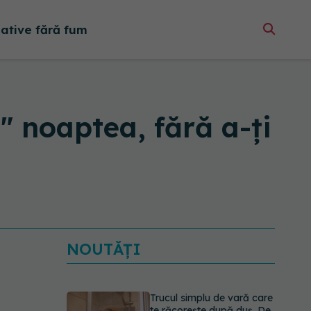
native fără fum
i" noaptea, fără a-ți
NOUTĂȚI
Trucul simplu de vară care
te răcorește după duș. De