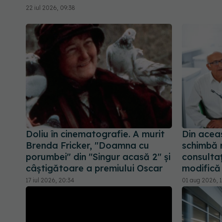
22 iul 2026, 09:38
Doliu în cinematografie. A murit
Din acea
Brenda Fricker, "Doamna cu
schimbă r
porumbei" din "Singur acasă 2" și
consultaț
câștigătoare a premiului Oscar
modifică 
17 iul 2026, 20:34
01 aug 2026, 1