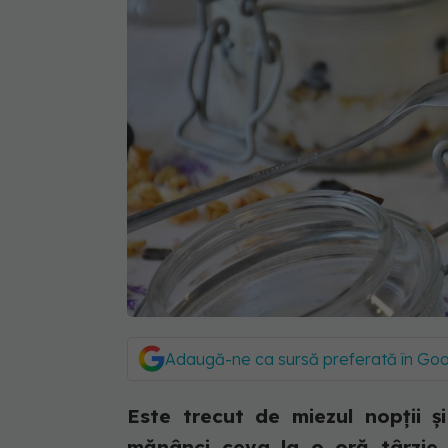
Adaugă-ne ca sursă preferată în Go
Este trecut de miezul nopții ș
mănânci ceva la o oră târzie, 