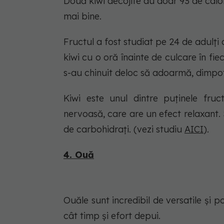
Două kiwi decojite au doar 93 de calori
mai bine.
Fructul a fost studiat pe 24 de adulți
kiwi cu o oră înainte de culcare în f
s-au chinuit deloc să adoarmă, dimpo
Kiwi este unul dintre puținele fru
nervoasă, care are un efect relaxant.
de carbohidrați. (vezi studiu
AICI
).
4. Ouă
Ouăle sunt incredibil de versatile și po
cât timp și efort depui.