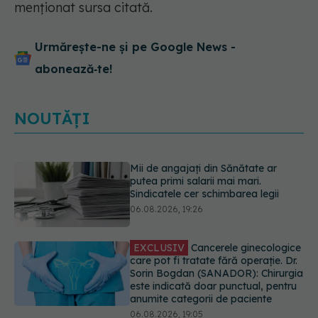
menţionat sursa citată.
Urmărește-ne și pe Google News -
abonează‑te!
NOUTĂȚI
EXCLUSIV
Cancerele ginecologice
care pot fi tratate fără operație. Dr.
Sorin Bogdan (SANADOR): Chirurgia
este indicată doar punctual, pentru
anumite categorii de paciente
06.08.2026, 19:05
Greșeala pe care milioane de femei
o fac când își cumpără sutien. Un
medic explică metoda corectă
06.08.2026, 18:08