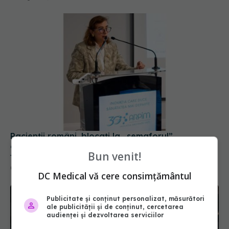
Pacienții români, blocați la „semaforul”
administrativ. Cât mai așteaptă România
Bun venit!
tratamentele inovatoare deja aprobate în
Europa
05 aug 2026, 12:33
DC Medical vă cere consimțământul
Publicitate și conținut personalizat, măsurători
ale publicității și de conținut, cercetarea
audienței și dezvoltarea serviciilor