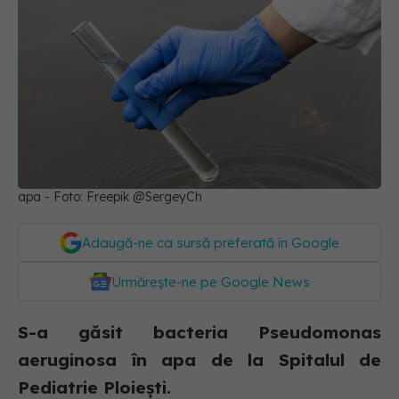
apa - Foto: Freepik @SergeyCh
Adaugă-ne ca sursă preferată în Google
Urmărește-ne pe Google News
S-a găsit bacteria Pseudomonas
aeruginosa în apa de la Spitalul de
Pediatrie Ploieşti.