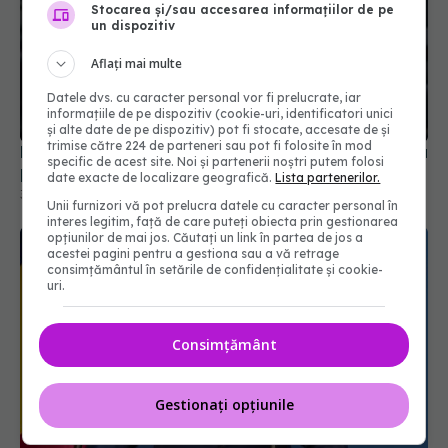
Stocarea și/sau accesarea informațiilor de pe
un dispozitiv
Aflați mai multe
Datele dvs. cu caracter personal vor fi prelucrate, iar
informațiile de pe dispozitiv (cookie-uri, identificatori unici
și alte date de pe dispozitiv) pot fi stocate, accesate de și
trimise către 224 de parteneri sau pot fi folosite în mod
Noi reguli medicale pentru obținerea și reînnoirea
specific de acest site. Noi și partenerii noștri putem folosi
permisului de conducere. Ce se schimbă
date exacte de localizare geografică.
Lista partenerilor.
30 iul 2026, 15:58
Unii furnizori vă pot prelucra datele cu caracter personal în
interes legitim, față de care puteți obiecta prin gestionarea
opțiunilor de mai jos. Căutați un link în partea de jos a
acestei pagini pentru a gestiona sau a vă retrage
consimțământul în setările de confidențialitate și cookie-
uri.
Consimțământ
Gestionați opțiunile