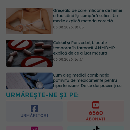
Colebil și Panzcebil, blocate
temporar în farmacii. ANMDMR
explică de ce a luat măsura
06.08.2026, 16:37
Cum aleg medicii combinația
potrivită de medicamente pentru
hipertensiune. De ce doi pacienți cu
aceeași tensiune pot primi
tratamente diferite
06.08.2026, 16:19
Mii de angajați din Sănătate ar
putea primi salarii mai mari.
Sindicatele cer schimbarea legii
URMĂREȘTE-NE ȘI PE:
06.08.2026, 19:26
6560
URMĂRITORI
ABONAȚI