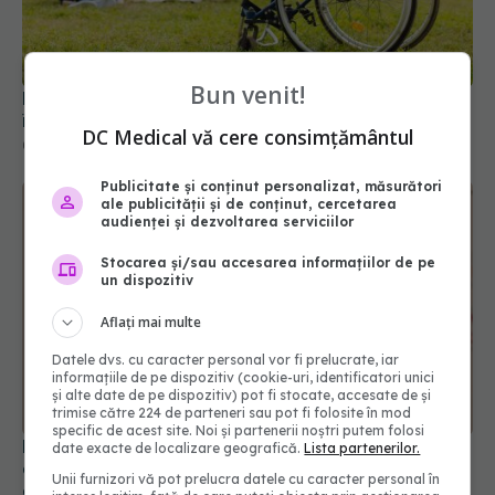
Ministerul Sănătății modifică regulile de încadrare
în grad de handicap
Bun venit!
04 aug 2026, 10:33
DC Medical vă cere consimțământul
Publicitate și conținut personalizat, măsurători
ale publicității și de conținut, cercetarea
audienței și dezvoltarea serviciilor
Stocarea și/sau accesarea informațiilor de pe
un dispozitiv
Aflați mai multe
Datele dvs. cu caracter personal vor fi prelucrate, iar
informațiile de pe dispozitiv (cookie-uri, identificatori unici
Din 1 septembrie, românii vor avea portofel
și alte date de pe dispozitiv) pot fi stocate, accesate de și
trimise către 224 de parteneri sau pot fi folosite în mod
digital de sănătate. Ce este "E-Sănătatea Mea" și
specific de acest site. Noi și partenerii noștri putem folosi
ce beneficii aduce pacienților
date exacte de localizare geografică.
Lista partenerilor.
30 iul 2026, 17:08
Unii furnizori vă pot prelucra datele cu caracter personal în