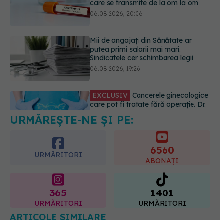
06.08.2026, 19:26
EXCLUSIV
Cancerele ginecologice
care pot fi tratate fără operație. Dr.
Sorin Bogdan (SANADOR): Chirurgia
este indicată doar punctual, pentru
anumite categorii de paciente
06.08.2026, 19:05
URMĂREȘTE-NE ȘI PE:
EXCLUSIV
Brahiterapie vs
radioterapie externă în cancerul
ginecologic. Dr. Sorin Bogdan
6560
(SANADOR) explică diferența și
URMĂRITORI
cum acționează tratamentul
ABONAȚI
06.08.2026, 22:49
365
1401
URMĂRITORI
URMĂRITORI
ARTICOLE SIMILARE