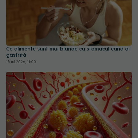
Ce alimente sunt mai blânde cu stomacul când ai
gastrită
18 iul 2026, 11:00
Ce înseamnă colesterol LDL și de ce este numit
colesterolul rău