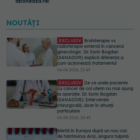
abonează‑te!
NOUTĂȚI
EXCLUSIV
De ce unele paciente
cu cancer de col uterin nu mai ajung
la operație. Dr. Sorin Bogdan
(SANADOR): Intervenția
chirurgicală, doar în situații
particulare
06.08.2026, 20:45
Alertă în Europa după un nou caz
de hantavirus Anzi, singura tulpină
care se transmite de la om la om
06.08.2026, 20:06
Mii de angajați din Sănătate ar
putea primi salarii mai mari.
Sindicatele cer schimbarea legii