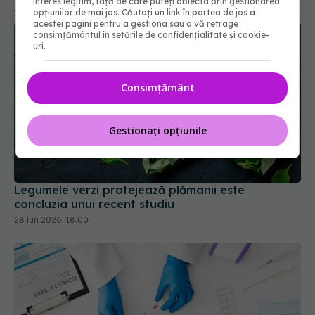
interes legitim, față de care puteți obiecta prin gestionarea
opțiunilor de mai jos. Căutați un link în partea de jos a
acestei pagini pentru a gestiona sau a vă retrage
consimțământul în setările de confidențialitate și cookie-
uri.
Consimțământ
Gestionați opțiunile
Legumele verzi protejează plămânii este
concluzia unui recent studiu
28 iun 2026, 18:00