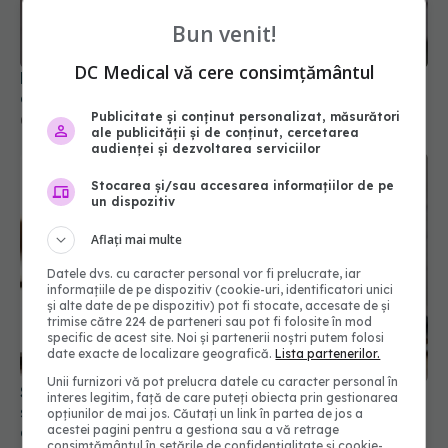
Bun venit!
DC Medical vă cere consimțământul
Primele 1.000 de zile ar putea decide sănătatea
creierului pentru întreaga viață
Publicitate și conținut personalizat, măsurători
08 aug 2026, 12:00
ale publicității și de conținut, cercetarea
audienței și dezvoltarea serviciilor
Stocarea și/sau accesarea informațiilor de pe
un dispozitiv
Aflați mai multe
Datele dvs. cu caracter personal vor fi prelucrate, iar
informațiile de pe dispozitiv (cookie-uri, identificatori unici
și alte date de pe dispozitiv) pot fi stocate, accesate de și
trimise către 224 de parteneri sau pot fi folosite în mod
specific de acest site. Noi și partenerii noștri putem folosi
date exacte de localizare geografică.
Lista partenerilor.
Unii furnizori vă pot prelucra datele cu caracter personal în
Schimbare majoră la examenul de medic
interes legitim, față de care puteți obiecta prin gestionarea
specialist din 2026. Toți candidații vor avea
opțiunilor de mai jos. Căutați un link în partea de jos a
acestei pagini pentru a gestiona sau a vă retrage
aceleași subiecte
consimțământul în setările de confidențialitate și cookie-