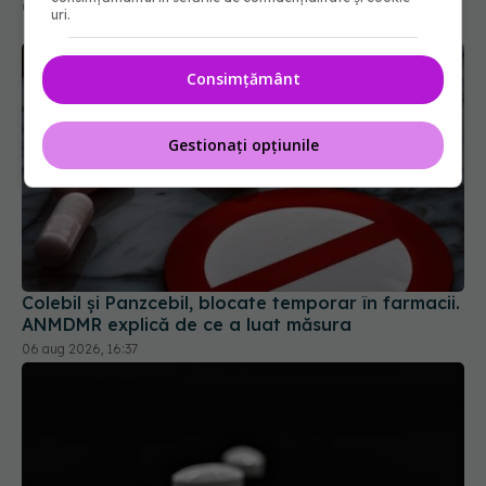
07 aug 2026, 11:52
uri.
Consimțământ
Gestionați opțiunile
Colebil și Panzcebil, blocate temporar în farmacii.
ANMDMR explică de ce a luat măsura
06 aug 2026, 16:37