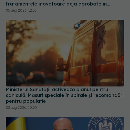
tratamentele inovatoare deja aprobate în
Europa
05 aug 2026, 12:33
Ministerul Sănătății activează planul pentru
caniculă. Măsuri speciale în spitale și recomandări
pentru populație
03 aug 2026, 10:30