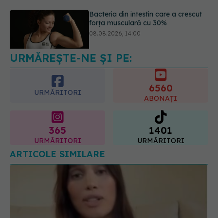
Trucul genial cu ceai negru pentru
păr. Tot mai multe femei îl adoră
08.08.2026, 17:00
URMĂREȘTE-NE ȘI PE:
6560
URMĂRITORI
ABONAȚI
365
1401
URMĂRITORI
URMĂRITORI
ARTICOLE SIMILARE