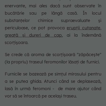
enervante, mai ales dacă sunt observate în
bucătărie sau pe lângă casă. În locul
substanțelor chimice supraevaluate și
periculoase, ce pot provoca
erupții cutanate,
greață și dureri de cap
, ai la îndemână
scorțișoara.
Se crede că aroma de scorțișoară "zăpăcește"
(la propriu) traseul feromonilor lăsați de furnici.
Furnicile se bazează pe simțul mirosului pentru
a se putea ghida. Atunci când se deplasează,
lasă în urmă feromoni - de mare ajutor când
vor să se întoarcă pe același traseu.