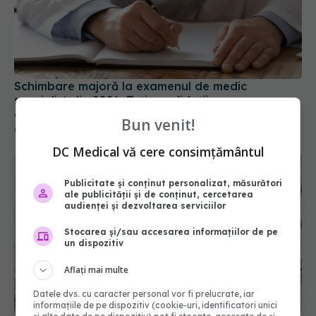
Schimbare majoră la examenul de medic
specialist din 2026. Toți candidații vor avea
aceleași subiecte
07 aug 2026, 11:52
Bun venit!
DC Medical vă cere consimțământul
Publicitate și conținut personalizat, măsurători
ale publicității și de conținut, cercetarea
audienței și dezvoltarea serviciilor
Stocarea și/sau accesarea informațiilor de pe
un dispozitiv
CNAS schimbă lista medicamentelor compensate
Aflați mai multe
prin programele naționale. Ce tratamente noi
intră din august
Datele dvs. cu caracter personal vor fi prelucrate, iar
informațiile de pe dispozitiv (cookie-uri, identificatori unici
31 iul 2026, 13:56