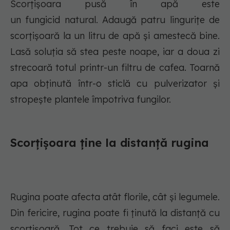
Scorțișoara pusă în apă este
un fungicid natural. Adaugă patru lingurițe de
scorțișoară la un litru de apă și amestecă bine.
Lasă soluția să stea peste noape, iar a doua zi
strecoară totul printr-un filtru de cafea. Toarnă
apa obținută într-o sticlă cu pulverizator și
stropește plantele împotriva fungilor.
Scorțișoara ține la distanță rugina
Rugina poate afecta atât florile, cât și legumele.
Din fericire, rugina poate fi ținută la distanță cu
scorțișoară. Tot ce trebuie să faci este să