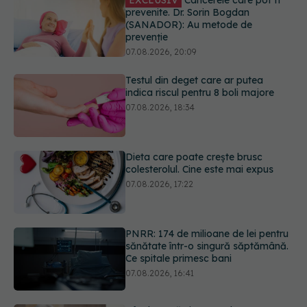
Testul din deget care ar putea
indica riscul pentru 8 boli majore
07.08.2026, 18:34
Dieta care poate crește brusc
colesterolul. Cine este mai expus
07.08.2026, 17:22
PNRR: 174 de milioane de lei pentru
sănătate într-o singură săptămână.
Ce spitale primesc bani
07.08.2026, 16:41
Cât durează simptomele
menopauzei?
07.08.2026, 15:14
URMĂREȘTE-NE ȘI PE:
EXCLUSIV
Cancerele care pot fi