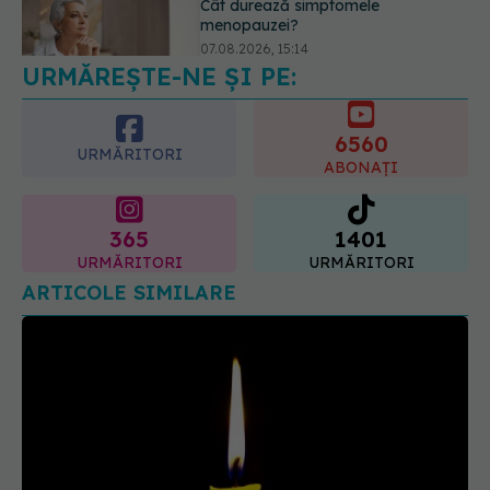
prevenite. Dr. Sorin Bogdan
(SANADOR): Au metode de
6560
prevenție
URMĂRITORI
ABONAȚI
07.08.2026, 20:09
365
1401
URMĂRITORI
URMĂRITORI
ARTICOLE SIMILARE