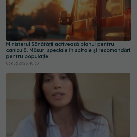
Ministerul Sănătății activează planul pentru
caniculă. Măsuri speciale în spitale și recomandări
pentru populație
03 aug 2026, 10:30
Alina Pușcău dezvăluie diagnosticul care i-a
schimbat viața: Am cancer la sân. Am intrat în
metastază