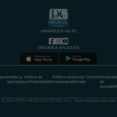
URMĂREȘTE-NE PE:
DESCARCĂ APLICAȚIA
spre
Medici și
Politica de
Politica
Gestionați
Contact
Declarați
specialiști
confidențialitate
Cookies
preferințele
de
accesibili
© 2026 PRESS MEDIA ELECTRONIC S.R.L. Toate drepturile rezervate