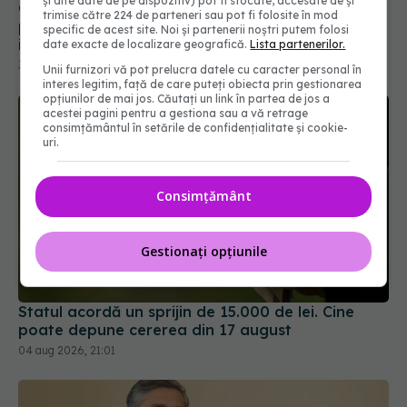
și alte date de pe dispozitiv) pot fi stocate, accesate de și
trimise către 224 de parteneri sau pot fi folosite în mod
specific de acest site. Noi și partenerii noștri putem folosi
date exacte de localizare geografică.
Lista partenerilor.
Unii furnizori vă pot prelucra datele cu caracter personal în
interes legitim, față de care puteți obiecta prin gestionarea
opțiunilor de mai jos. Căutați un link în partea de jos a
acestei pagini pentru a gestiona sau a vă retrage
consimțământul în setările de confidențialitate și cookie-
uri.
Consimțământ
Statul acordă un sprijin de 15.000 de lei. Cine
Gestionați opțiunile
poate depune cererea din 17 august
04 aug 2026, 21:01