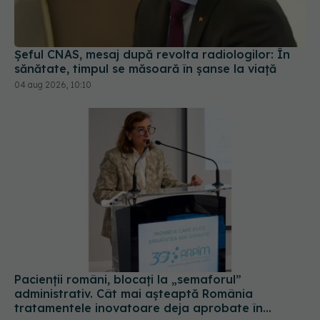
sănătate, timpul se măsoară în șanse la viață
04 aug 2026, 10:10
Pacienții români, blocați la „semaforul”
administrativ. Cât mai așteaptă România
tratamentele inovatoare deja aprobate în
Europa
05 aug 2026, 12:33