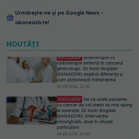
Urmărește-ne și pe Google News -
abonează‑te!
NOUTĂȚI
EXCLUSIV
De ce unele paciente
cu cancer de col uterin nu mai ajung
la operație. Dr. Sorin Bogdan
(SANADOR): Intervenția
chirurgicală, doar în situații
particulare
06.08.2026, 20:45
Alertă în Europa după un nou caz
de hantavirus Anzi, singura tulpină
care se transmite de la om la om
06.08.2026, 20:06