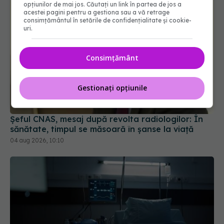
opțiunilor de mai jos. Căutați un link în partea de jos a
acestei pagini pentru a gestiona sau a vă retrage
consimțământul în setările de confidențialitate și cookie-
uri.
Consimțământ
Șeful CNAS, mesaj după revolta radiologilor: În
Gestionați opțiunile
sănătate, timpul se măsoară în șanse la viață
04 aug 2026, 10:10