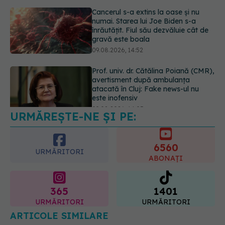
09.08.2026, 14:52
Prof. univ. dr. Cătălina Poiană (CMR),
avertisment după ambulanța
atacată în Cluj: Fake news-ul nu
este inofensiv
09.08.2026, 14:05
URMĂREȘTE-NE ȘI PE:
Greșeala periculoasă făcută de
bolnavii de rinichi în timpul caniculei
09.08.2026, 16:00
6560
URMĂRITORI
ABONAȚI
365
1401
URMĂRITORI
URMĂRITORI
ARTICOLE SIMILARE