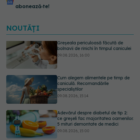
abonează‑te!
NOUTĂȚI
Cum alegem alimentele pe timp de
caniculă. Recomandările
specialiștilor
09.08.2026, 15:14
Adevărul despre diabetul de tip 2:
ce greșeli fac majoritatea oamenilor.
5 mituri demontate de medici
09.08.2026, 15:00
Cancerul s-a extins la oase și nu
numai. Starea lui Joe Biden s-a
înrăutățit. Fiul său dezvăluie cât de
gravă este boala