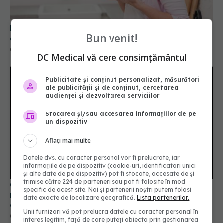
creierul femeilor de peste 50 de ani
08 aug 2026, 10:00
Bun venit!
DC Medical vă cere consimțământul
Publicitate și conținut personalizat, măsurători
ale publicității și de conținut, cercetarea
audienței și dezvoltarea serviciilor
Stocarea și/sau accesarea informațiilor de pe
un dispozitiv
Aflați mai multe
Caz șocant la Cluj. Echipaj de ambulanță atacat
Datele dvs. cu caracter personal vor fi prelucrate, iar
în timpul unei misiuni în Cluj. Șoferul a ajuns la
informațiile de pe dispozitiv (cookie-uri, identificatori unici
operație.
și alte date de pe dispozitiv) pot fi stocate, accesate de și
09 aug 2026, 12:55
trimise către 224 de parteneri sau pot fi folosite în mod
specific de acest site. Noi și partenerii noștri putem folosi
date exacte de localizare geografică.
Lista partenerilor.
Unii furnizori vă pot prelucra datele cu caracter personal în
interes legitim, față de care puteți obiecta prin gestionarea