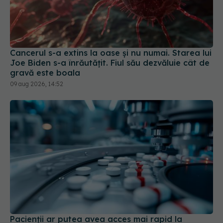
Cancerul s-a extins la oase și nu numai. Starea lui
Joe Biden s-a înrăutățit. Fiul său dezvăluie cât de
gravă este boala
09 aug 2026, 14:52
Pacienții ar putea avea acces mai rapid la
tratamente. UNIFARM anunță un parteneriat
important
04 aug 2026, 12:30