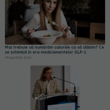
Mai trebuie să numărăm caloriile ca să slăbim? Ce
se schimbă în era medicamentelor GLP-1
09 aug 2026, 12:00
Pacienții români, blocați la „semaforul”