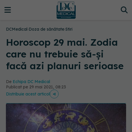
DCMedical
›
Doza de sănătate
›
Stiri
Horoscop 29 mai. Zodia
care nu trebuie să-și
facă azi planuri serioase
De
Echipa DC Medical
Publicat pe 29 mai 2021, 08:23
Distribuie acest articol