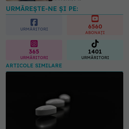
05.08.2026, 21:23
URMĂREȘTE-NE ȘI PE:
6560
URMĂRITORI
ABONAȚI
365
1401
URMĂRITORI
URMĂRITORI
ARTICOLE SIMILARE