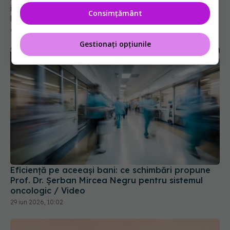
intraoral experiența pacientului și precizia
Consimțământ
lucrărilor dentare
01 iul 2026, 12:07
Gestionați opțiunile
Eficiență pe aceeași bani: ce schimbări propune
Prof. Dr. Șerban Mircea Negru pentru sistemul
oncologic / Video
29 iun 2026, 10:02