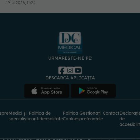
19 iul 2026, 11:24
URMĂREȘTE-NE PE:
DESCARCĂ APLICAȚIA
spre
Medici și
Politica de
Politica
Gestionați
Contact
Declarați
specialiști
confidențialitate
Cookies
preferințele
de
accesibili