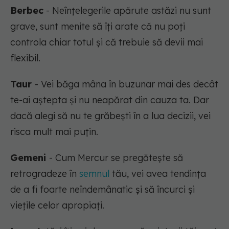
Berbec
- Neînțelegerile apărute astăzi nu sunt
grave, sunt menite să îți arate că nu poți
controla chiar totul și că trebuie să devii mai
flexibil.
Taur
- Vei băga mâna în buzunar mai des decât
te-ai aștepta și nu neapărat din cauza ta. Dar
dacă alegi să nu te grăbești în a lua decizii, vei
risca mult mai puțin.
Gemeni
- Cum Mercur se pregătește să
retrogradeze în
semnul
tău, vei avea tendința
de a fi foarte neîndemânatic și să încurci și
viețile celor apropiați.