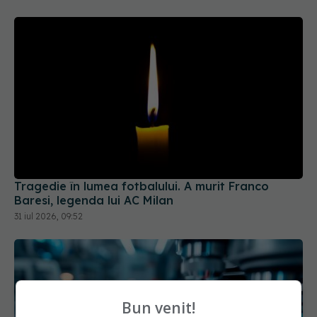
Tragedie în lumea fotbalului. A murit Franco
Baresi, legenda lui AC Milan
31 iul 2026, 09:52
Bun venit!