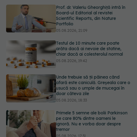
05.08.2026, 21:09
Testul de 10 minute care poate
arăta dacă ai nevoie de statine,
chiar dacă ai colesterolul normal
05.08.2026, 19:42
Unde trebuie să ții pâinea când
afară este caniculă. Greșeala care o
usucă sau o umple de mucegai în
doar câteva zile
05.08.2026, 18:33
Primele 5 semne ale bolii Parkinson
pe care 80% dintre oameni le
ignoră. Nu e vorba doar despre
tremor
05.08.2026, 17:31
Gabriela Cristea, manifest pentru
respect și acceptare: Corpul
fiecăruia spune o poveste