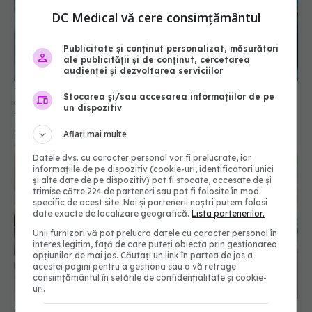
DC Medical vă cere consimțământul
Publicitate și conținut personalizat, măsurători
ale publicității și de conținut, cercetarea
audienței și dezvoltarea serviciilor
Pacienții ar putea avea acces mai rapid la
Stocarea și/sau accesarea informațiilor de pe
tratamente. UNIFARM anunță un parteneriat
un dispozitiv
important
Aflați mai multe
04 aug 2026, 12:30
Datele dvs. cu caracter personal vor fi prelucrate, iar
informațiile de pe dispozitiv (cookie-uri, identificatori unici
și alte date de pe dispozitiv) pot fi stocate, accesate de și
trimise către 224 de parteneri sau pot fi folosite în mod
specific de acest site. Noi și partenerii noștri putem folosi
date exacte de localizare geografică.
Lista partenerilor.
Unii furnizori vă pot prelucra datele cu caracter personal în
interes legitim, față de care puteți obiecta prin gestionarea
opțiunilor de mai jos. Căutați un link în partea de jos a
acestei pagini pentru a gestiona sau a vă retrage
consimțământul în setările de confidențialitate și cookie-
uri.
Stomatologia digitală: cum schimbă scannerul