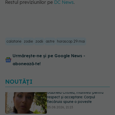
Restul previziunilor pe
DC News
.
calatorie
zodie
zodii
astre
horoscop 29 mai
Urmărește-ne și pe Google News -
abonează‑te!
NOUTĂȚI
Prof. dr. Valeriu Gheorghiță intră în
Board-ul Editorial al revistei
Scientific Reports, din Nature
Portfolio