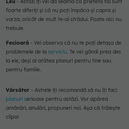
Leu
- Astăzi îți vei da seama că prietenii tăi sunt
foarte diferiți și că nu poți împăca și capra și
varza, oricât de mult te-ai strădui. Poate nici nu
trebuie.
Fecioară
- Vei observa că nu te poți detașa de
problemele de la
serviciu
. Te vei gândi prea des
la ele, deși ai atâtea planuri pentru tine sau
pentru familie.
Vărsător
- Astrele îți recomandă să nu îți faci
planuri s
erioase pentru astăzi. Vor apărea
amânări, anulări, propuneri noi. Așa că trăiește
clipa!