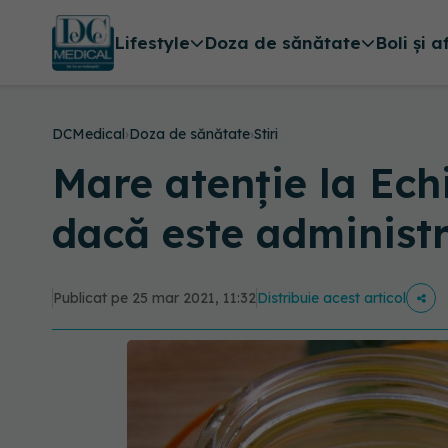
Lifestyle
Doza de sănătate
Boli și a
DCMedical
›
Doza de sănătate
›
Stiri
Mare atenție la Ech
dacă este administr
Publicat pe 25 mar 2021, 11:32
Distribuie acest articol