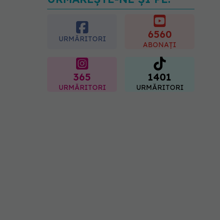
Dieta care poate crește
brusc colesterolul. Cine
este mai expus
6560
07.08.2026, 17:22
URMĂRITORI
ABONAȚI
365
1401
URMĂRITORI
URMĂRITORI