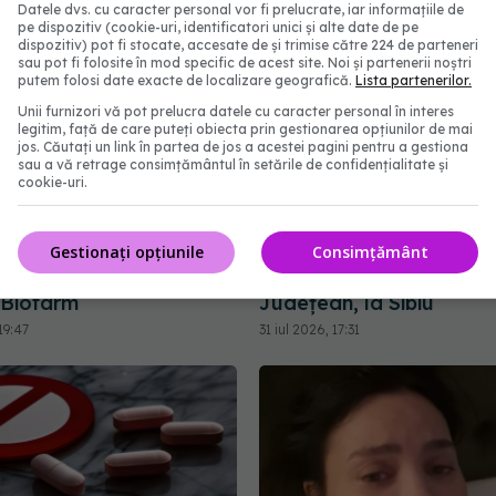
Datele dvs. cu caracter personal vor fi prelucrate, iar informațiile de
pe dispozitiv (cookie-uri, identificatori unici și alte date de pe
dispozitiv) pot fi stocate, accesate de și trimise către 224 de parteneri
sau pot fi folosite în mod specific de acest site. Noi și partenerii noștri
putem folosi date exacte de localizare geografică.
Lista partenerilor.
Unii furnizori vă pot prelucra datele cu caracter personal în interes
legitim, față de care puteți obiecta prin gestionarea opțiunilor de mai
jos. Căutați un link în partea de jos a acestei pagini pentru a gestiona
sau a vă retrage consimțământul în setările de confidențialitate și
cookie-uri.
i Panzcebil, blocate la
Pană majoră de curent
Gestionați opțiunile
Consimțământ
în România. Anunțul
afectează activitatea Sp
 Biofarm
Județean, la Sibiu
19:47
31 iul 2026, 17:31