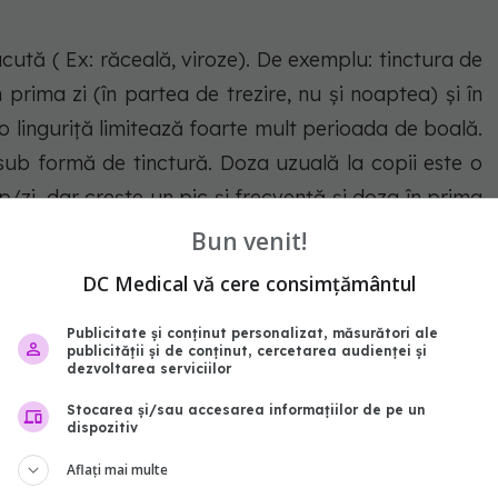
acută ( Ex: răceală, viroze). De exemplu: tinctura de
 prima zi (în partea de trezire, nu şi noaptea) și în
 o linguriță limitează foarte mult perioada de boală.
sub formă de tinctură. Doza uzuală la copii este o
/zi, dar creşte un pic şi frecvență și doza în prima
re a bolii care să conteze, adică în loc de 7 zile să
Bun venit!
omirescu, medic specialist igiena alimentației, cu
DC Medical vă cere consimțământul
doctorulzilei
.
Publicitate și conținut personalizat, măsurători ale
publicității și de conținut, cercetarea audienței și
scu
dezvoltarea serviciilor
Stocarea și/sau accesarea informațiilor de pe un
abonează‑te!
dispozitiv
Aflați mai multe