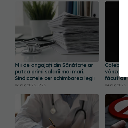
Mii de angajați din Sănătate ar
Colebil ș
putea primi salarii mai mari.
vânzare 
Sindicatele cer schimbarea legii
făcut de
06 aug 2026, 19:26
04 aug 2026, 