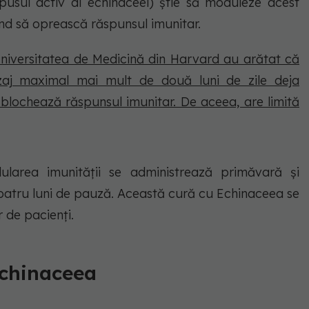
pusul activ al echinaceei) ştie să moduleze acest
ând să oprească răspunsul imunitar.
 Universitatea de Medicină din Harvard au arătat că
zaj maximal mai mult de două luni de zile deja
 blochează răspunsul imunitar. De aceea, are limită
larea imunității se administrează primăvară și
 patru luni de pauză. Această cură cu Echinaceea se
 de pacienți.
Echinaceea