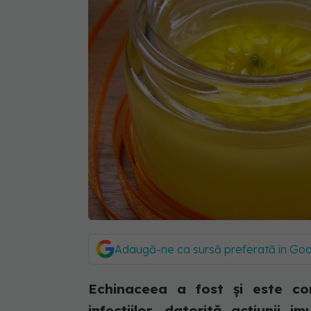
Adaugă-ne ca sursă preferată în Go
Echinaceea a fost şi este co
infecţiilor, datorită acţiunii