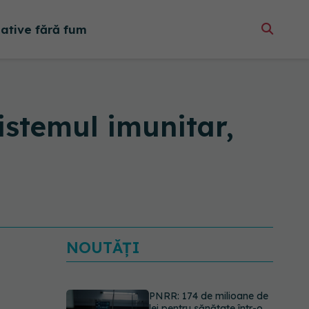
native fără fum
istemul imunitar,
NOUTĂȚI
PNRR: 174 de milioane de
lei pentru sănătate într-o