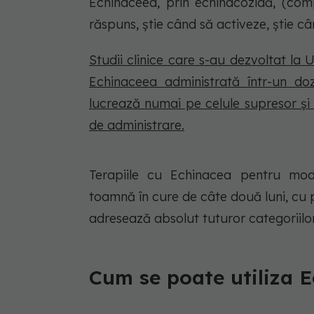
Echinaceea, prin echinacozidă, (com
răspuns, ştie când să activeze, ştie c
Studii clinice care s-au dezvoltat la
Echinaceea administrată într-un do
lucrează numai pe celule supresor şi
de administrare.
Terapiile cu Echinacea pentru modu
toamnă în cure de câte două luni, cu
adresează absolut tuturor categoriilor
Cum se poate utiliza 