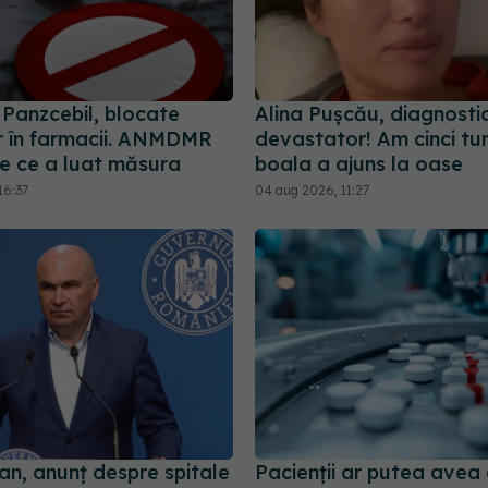
i Panzcebil, blocate
Alina Pușcău, diagnosti
 în farmacii. ANMDMR
devastator! Am cinci tum
de ce a luat măsura
boala a ajuns la oase
16:37
04 aug 2026, 11:27
jan, anunț despre spitale
Pacienții ar putea avea