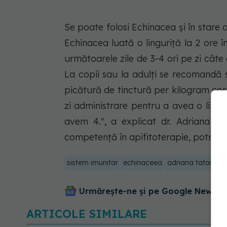
Se poate folosi Echinacea şi în stare 
Echinacea luată o linguriță la 2 ore în
următoarele zile de 3-4 ori pe zi câte
La copii sau la adulți se recomandă 
picătură de tinctură per kilogram corp
zi administrare pentru a avea o limita
avem 4.", a explicat dr. Adriana Tat
competență în apifitoterapie, potrivit
sistem imunitar
echinaceea
adriana tatomire
Urmărește-ne și pe Google News - 
ARTICOLE SIMILARE