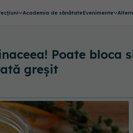
fecțiuni
Academia de sănătate
Evenimente
Alter
inaceea! Poate bloca s
ată greșit