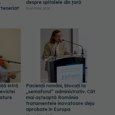
.
despre spitalele din țară
teneriat
31 iul 2026, 10:31
iță intră
Pacienții români, blocați la
revistei
„semaforul” administrativ. Cât
Nature
mai așteaptă România
tratamentele inovatoare deja
aprobate în Europa