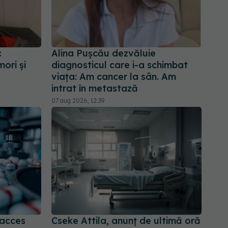
c
Alina Pușcău dezvăluie
ori și
diagnosticul care i-a schimbat
viața: Am cancer la sân. Am
intrat în metastază
07 aug 2026, 12:39
 acces
Cseke Attila, anunț de ultimă oră