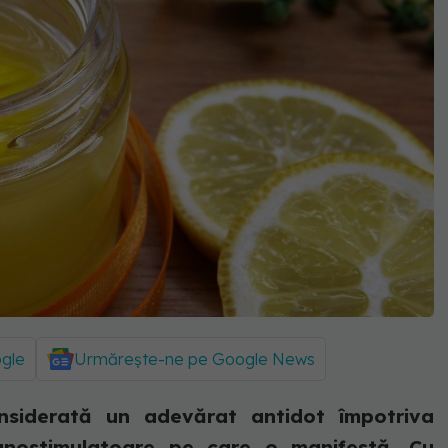
ogle
Urmărește-ne pe Google News
nsiderată un adevărat antidot împotriva
 imunostimulatoare pe care o manifestă. Cu