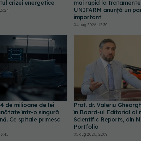
tul crizei energetice
mai rapid la tratamente
UNIFARM anunță un par
15:24
important
04 aug 2026, 12:30
4 de milioane de lei
Prof. dr. Valeriu Gheorgh
nătate într-o singură
în Board-ul Editorial al 
ă. Ce spitale primesc
Scientific Reports, din 
Portfolio
16:41
05 aug 2026, 21:09