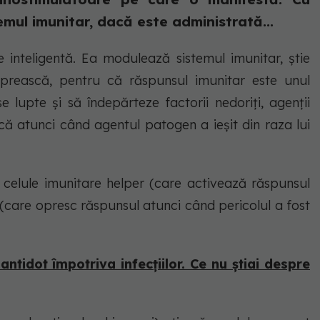
mul imunitar, dacă este administrată...
inteligentă. Ea modulează sistemul imunitar, ştie
oprească, pentru că răspunsul imunitar este unul
e lupte şi să îndepărteze factorii nedoriți, agenții
că atunci când agentul patogen a ieșit din raza lui
: celule imunitare helper (care activează răspunsul
 (care opresc răspunsul atunci când pericolul a fost
ntidot împotriva infecţiilor. Ce nu știai despre