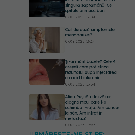
singură săptămână. Ce
spitale primesc bani
07.08.2026, 16:41
Cât durează simptomele
menopauzei?
07.08.2026, 15:14
Ți-ai mărit buzele? Cele 4
greșeli care pot strica
rezultatul după injectarea
cu acid hialuronic
07.08.2026, 13:54
Alina Pușcău dezvăluie
diagnosticul care i-a
schimbat viața: Am cancer
la sân. Am intrat în
metastază
07.08.2026, 12:39
URMĂREȘTE-NE ȘI PE: