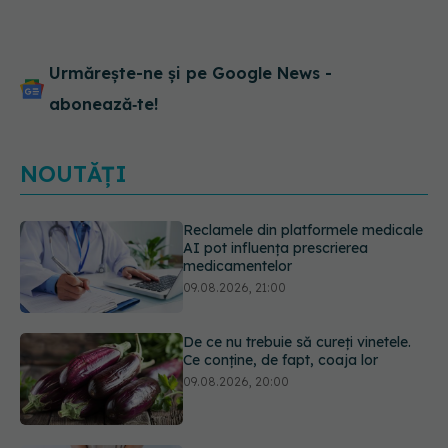
Urmărește-ne și pe Google News -
abonează‑te!
NOUTĂȚI
De ce nu trebuie să cureți vinetele.
Ce conține, de fapt, coaja lor
09.08.2026, 20:00
Excrescențele cutanate benigne în
zona genitală: cauze, simptome,
diagnostic și opțiuni de tratament
09.08.2026, 19:00