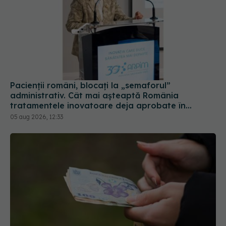
Pacienții români, blocați la „semaforul”
administrativ. Cât mai așteaptă România
tratamentele inovatoare deja aprobate în
Europa
05 aug 2026, 12:33
Statul acordă un sprijin de 15.000 de lei. Cine
poate depune cererea din 17 august