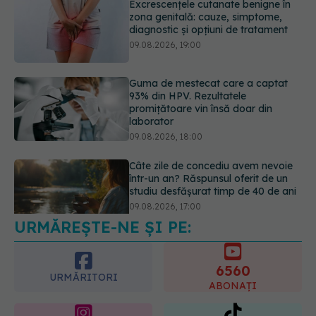
Guma de mestecat care a captat
93% din HPV. Rezultatele
promițătoare vin însă doar din
laborator
09.08.2026, 18:00
Câte zile de concediu avem nevoie
într-un an? Răspunsul oferit de un
studiu desfășurat timp de 40 de ani
09.08.2026, 17:00
URMĂREȘTE-NE ȘI PE:
Reclamele din platformele medicale
AI pot influența prescrierea
medicamentelor
6560
09.08.2026, 21:00
URMĂRITORI
ABONAȚI
365
1401
URMĂRITORI
URMĂRITORI
ARTICOLE SIMILARE