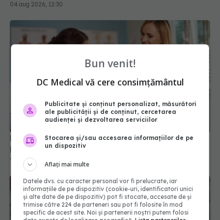
Bun venit!
DC Medical vă cere consimțământul
Diagnosticele de autism la fete au crescut după
Publicitate și conținut personalizat, măsurători
pandemia de COVID-19
ale publicității și de conținut, cercetarea
08 aug 2026, 15:00
audienței și dezvoltarea serviciilor
Stocarea și/sau accesarea informațiilor de pe
un dispozitiv
Aflați mai multe
Datele dvs. cu caracter personal vor fi prelucrate, iar
informațiile de pe dispozitiv (cookie-uri, identificatori unici
și alte date de pe dispozitiv) pot fi stocate, accesate de și
trimise către 224 de parteneri sau pot fi folosite în mod
specific de acest site. Noi și partenerii noștri putem folosi