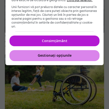
date exacte de localizare geografică.
Lista partenerilor.
Unii furnizori vă pot prelucra datele cu caracter personal în
interes legitim, față de care puteți obiecta prin gestionarea
opțiunilor de mai jos. Căutați un link în partea de jos a
Colebil și Panzcebil, blocate temporar în farmacii.
acestei pagini pentru a gestiona sau a vă retrage
ANMDMR explică de ce a luat măsura
consimțământul în setările de confidențialitate și cookie-
06 aug 2026, 16:37
uri.
Consimțământ
Gestionați opțiunile
Ministerul Sănătății modifică regulile de încadrare
în grad de handicap
04 aug 2026, 10:33