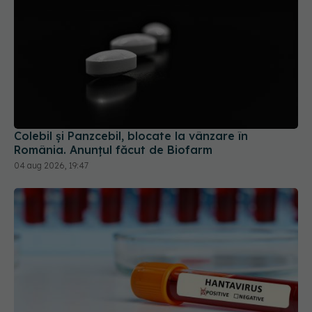
Colebil și Panzcebil, blocate la vânzare în
România. Anunțul făcut de Biofarm
04 aug 2026, 19:47
Alertă în Europa după un nou caz de hantavirus
Anzi, singura tulpină care se transmite de la om la