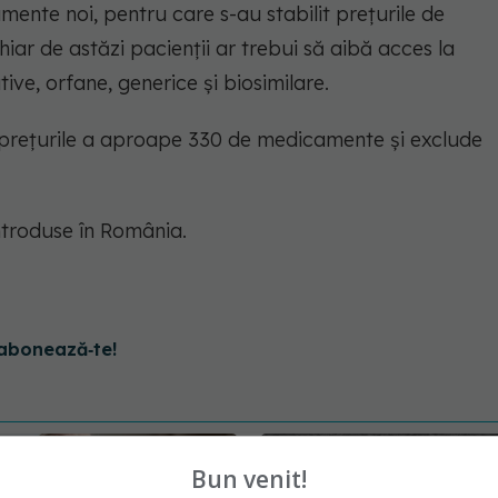
nte noi, pentru care s-au stabilit prețurile de
iar de astăzi pacienții ar trebui să aibă acces la
ve, orfane, generice și biosimilare.
ă prețurile a aproape 330 de medicamente și exclude
troduse în România.
abonează‑te!
Bun venit!