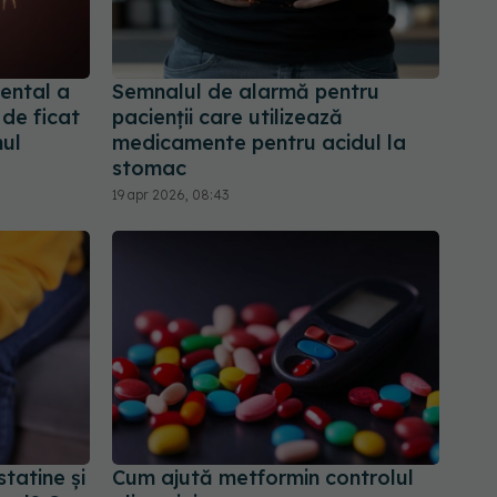
ental a
Semnalul de alarmă pentru
 de ficat
pacienții care utilizează
nul
medicamente pentru acidul la
stomac
19 apr 2026, 08:43
tatine și
Cum ajută metformin controlul