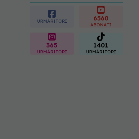
diagnosticul care i-a
schimbat viața: Am cancer
la sân. Am intrat în
6560
URMĂRITORI
metastază
ABONAȚI
07.08.2026, 12:39
365
1401
URMĂRITORI
URMĂRITORI