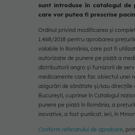
sunt introduse în catalogul d
care vor putea fi prescrise pacinți
Ordinul privind modificarea și completar
1.468/2018 pentru aprobarea prețuri
valabile în România, care pot fi utiliz
autorizație de punere pe piață a med
distribuitorii angro și furnizorii de s
medicamente care fac obiectul unei rel
asigurări de sănătate și/sau direcțiile
București, cuprinse în Catalogul națio
punere pe piață în România, a prețurilo
inovative, a fost punlicat, ieri, în Mmoni
Conform referatului de aprobare
, pri