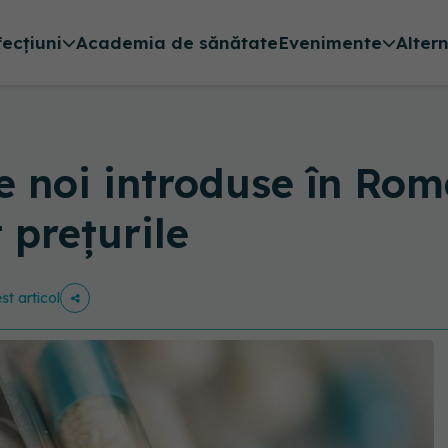
fecțiuni
Academia de sănătate
Evenimente
Alter
 noi introduse în Româ
 prețurile
st articol