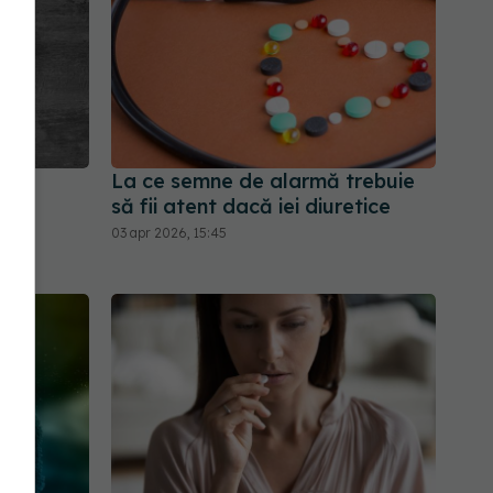
tru
La ce semne de alarmă trebuie
ri
să fii atent dacă iei diuretice
ne
03 apr 2026, 15:45