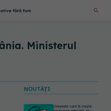
native fără fum
nia. Ministerul
NOUTĂȚI
Greșeala care îți crește
tensiunea arterială. Nu