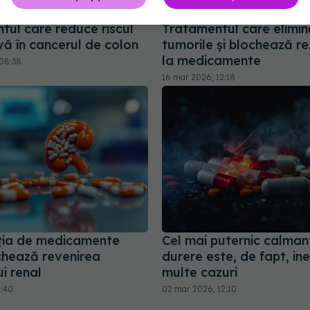
tul care reduce riscul
Tratamentul care elimin
vă în cancerul de colon
tumorile și blochează re
la medicamente
08:38
16 mar 2026, 12:18
ția de medicamente
Cel mai puternic calman
chează revenirea
durere este, de fapt, inef
i renal
multe cazuri
2:40
02 mar 2026, 12:10