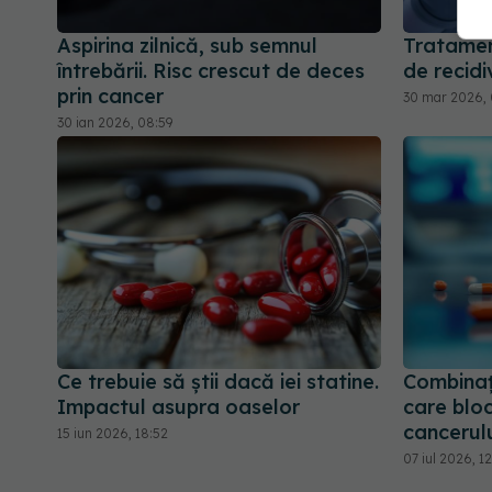
Aspirina zilnică, sub semnul
Tratamen
întrebării. Risc crescut de deces
de recidi
prin cancer
30 mar 2026, 
30 ian 2026, 08:59
Ce trebuie să știi dacă iei statine.
Combina
Impactul asupra oaselor
care blo
cancerulu
15 iun 2026, 18:52
07 iul 2026, 1