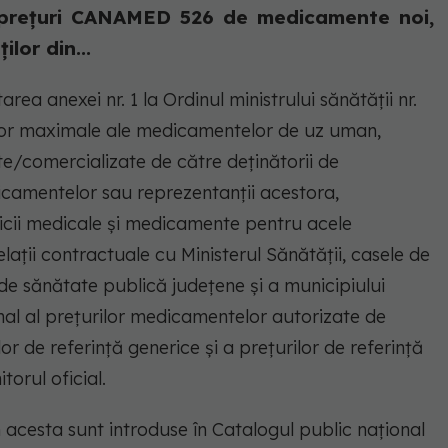
e prețuri CANAMED 526 de medicamente noi,
lor din...
ea anexei nr. 1 la Ordinul ministrului sănătății nr.
lor maximale ale medicamentelor de uz uman,
ate/comercializate de către deținătorii de
icamentelor sau reprezentanții acestora,
ervicii medicale și medicamente pentru acele
ații contractuale cu Ministerul Sănătății, casele de
 de sănătate publică județene și a municipiului
nal al prețurilor medicamentelor autorizate de
r de referință generice și a prețurilor de referință
torul oficial.
n acesta sunt introduse în Catalogul public naţional