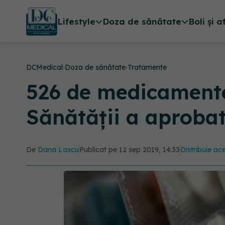
Lifestyle
Doza de sănătate
Boli și a
DCMedical
›
Doza de sănătate
›
Tratamente
526 de medicamente
Sănătății a aprobat
De
Dana Lascu
Publicat pe 12 sep 2019, 14:33
Distribuie ace