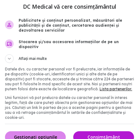
DC Medical vă cere consimțământul
Publicitate și conținut personalizat, măsurători ale
publicității și de conținut, cercetarea audienței și
dezvoltarea serviciilor
Stocarea și/sau accesarea informațiilor de pe un
dispozitiv
e terapiei hormonale
Noile medicamente pen
Riscuri oncologice și
diabet, asociate cu riscu
Aflați mai multe
e, conform noilor date
diferite de boli autoimu
Datele dvs. cu caracter personal vor fi prelucrate, iar informațiile de
18:25
10 iul 2026, 17:54
pe dispozitiv (cookie-uri, identificatori unici și alte date de pe
dispozitiv) pot fi stocate, accesate de și trimise către 224 de parteneri
sau pot fi folosite în mod specific de acest site. Noi și partenerii noștri
putem folosi date exacte de localizare geografică.
Lista partenerilor.
Unii furnizori vă pot prelucra datele cu caracter personal în interes
legitim, față de care puteți obiecta prin gestionarea opțiunilor de mai
jos. Căutați un link în partea de jos a acestei pagini pentru a gestiona
sau a vă retrage consimțământul în setările de confidențialitate și
cookie-uri.
Gestionați opțiunile
Consimțământ