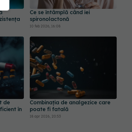
ă
Ce se întâmplă când iei
zistența
spironolactonă
10 feb 2026, 16:08
t de
Combinația de analgezice care
icient în
poate fi fatală
18 apr 2026, 20:53