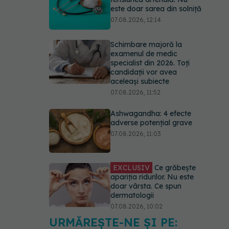
este doar sarea din solniță
07.08.2026, 12:14
Schimbare majoră la
examenul de medic
specialist din 2026. Toți
candidații vor avea
aceleași subiecte
07.08.2026, 11:52
Ashwagandha: 4 efecte
adverse potențial grave
07.08.2026, 11:03
EXCLUSIV
Ce grăbește
apariția ridurilor. Nu este
doar vârsta. Ce spun
dermatologii
07.08.2026, 10:02
URMĂREȘTE-NE ȘI PE:
Alina Pușcău dezvăluie