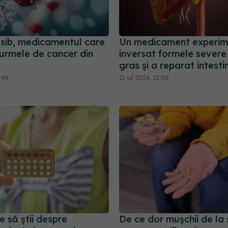
sib, medicamentul care
Un medicament experim
 urmele de cancer din
inversat formele severe
gras și a reparat intesti
3:48
21 iul 2026, 12:06
e să știi despre
De ce dor mușchii de la s