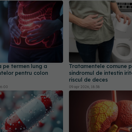
a pe termen lung a
Tratamentele comune p
telor pentru colon
sindromul de intestin irit
riscul de deces
16:00
09 apr 2026, 18:38