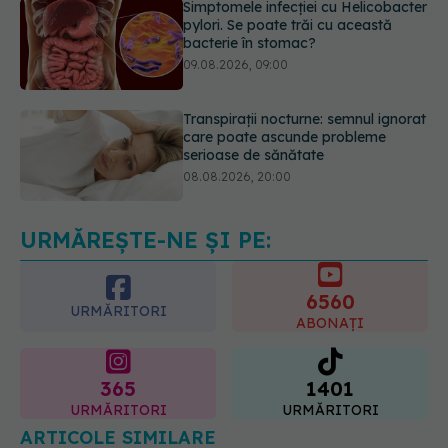
Transpirații nocturne: semnul ignorat
care poate ascunde probleme
serioase de sănătate
08.08.2026, 20:00
Cum folosești uleiul esențial de
rozmarin pentru a opri căderea
părului
09.08.2026, 11:00
URMĂREȘTE-NE ȘI PE:
6560
URMĂRITORI
ABONAȚI
365
1401
URMĂRITORI
URMĂRITORI
ARTICOLE SIMILARE