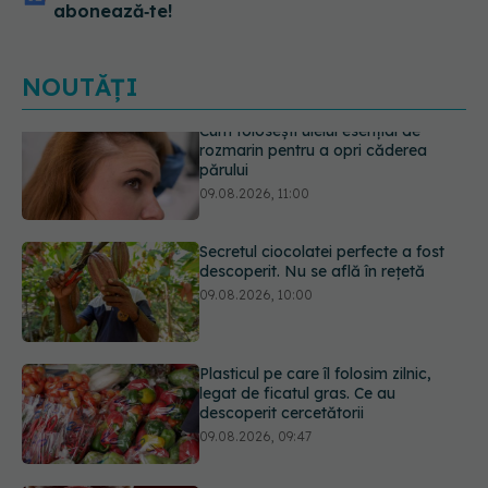
abonează‑te!
NOUTĂȚI
Secretul ciocolatei perfecte a fost
descoperit. Nu se află în rețetă
09.08.2026, 10:00
Plasticul pe care îl folosim zilnic,
legat de ficatul gras. Ce au
descoperit cercetătorii
09.08.2026, 09:47
Simptomele infecției cu Helicobacter
pylori. Se poate trăi cu această
bacterie în stomac?
09.08.2026, 09:00