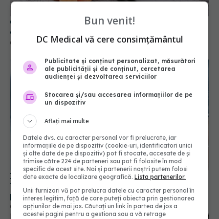
Bun venit!
Cât de sigure sunt statinele? Ce trebuie să știi
despre pastilele care scad colesterolul
DC Medical vă cere consimțământul
08 iul 2026, 09:22
Publicitate și conținut personalizat, măsurători
ale publicității și de conținut, cercetarea
audienței și dezvoltarea serviciilor
Stocarea și/sau accesarea informațiilor de pe
un dispozitiv
Aflați mai multe
Datele dvs. cu caracter personal vor fi prelucrate, iar
informațiile de pe dispozitiv (cookie-uri, identificatori unici
și alte date de pe dispozitiv) pot fi stocate, accesate de și
trimise către 224 de parteneri sau pot fi folosite în mod
specific de acest site. Noi și partenerii noștri putem folosi
Injecțiile cu insulină ar putea deveni istorie.
date exacte de localizare geografică.
Lista partenerilor.
Tratamentul care învață corpul să-și apere
Unii furnizori vă pot prelucra datele cu caracter personal în
pancreasul
interes legitim, față de care puteți obiecta prin gestionarea
opțiunilor de mai jos. Căutați un link în partea de jos a
08 iul 2026, 15:44
acestei pagini pentru a gestiona sau a vă retrage