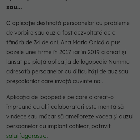
sau...
O aplicație destinată persoanelor cu probleme
de vorbire sau auz a fost dezvoltată de o
tânără de 34 de ani. Ana Maria Onică a pus
bazele unei firme în 2017, iar în 2019 a creat şi
lansat pe piaţă aplicaţia de logopedie Nummo
adresată persoanelor cu dificultăţi de auz sau
preşcolarilor care învaţă cuvinte noi.
Aplicaţia de logopedie pe care a creat-o
împreună cu alţi colaboratori este menită să
vindece sau măcar să amelioreze vocea şi auzul
persoanelor cu implant cohlear, potrivit
salutfagaras.ro
.