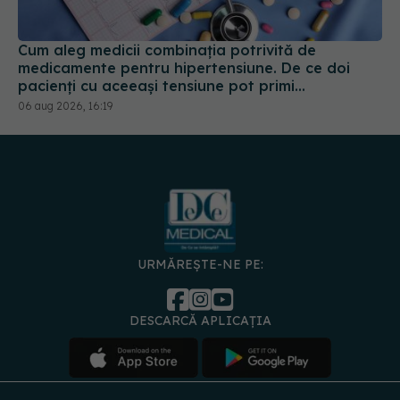
Cum aleg medicii combinația potrivită de
medicamente pentru hipertensiune. De ce doi
pacienți cu aceeași tensiune pot primi
tratamente diferite
06 aug 2026, 16:19
URMĂREȘTE-NE PE:
DESCARCĂ APLICAȚIA