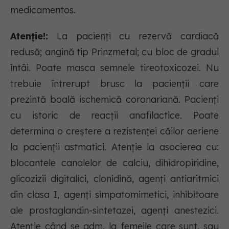
medicamentos.
Atenție!:
La pacienţi cu rezervă cardiacă
redusă; angină tip Prinzmetal; cu bloc de gradul
întâi. Poate masca semnele tireotoxicozei. Nu
trebuie întrerupt brusc la pacienţii care
prezintă boală ischemică coronariană. Pacienţi
cu istoric de reacţii anafilactice. Poate
determina o creştere a rezistenţei căilor aeriene
la pacienţii astmatici. Atenţie la asocierea cu:
blocantele canalelor de calciu, dihidropiridine,
glicozizii digitalici, clonidină, agenţi antiaritmici
din clasa I, agenţi simpatomimetici, inhibitoare
ale prostaglandin-sintetazei, agenţi anestezici.
Atenţie când se adm. la femeile care sunt, sau