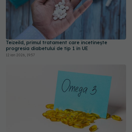
Teizeild, primul tratament care încetinește
progresia diabetului de tip 1 în UE
12 ian 2026, 19:57
Omega-3 în nutriția oncologică: doze și efecte
asupra tratamentului
26 ian 2026, 10:12