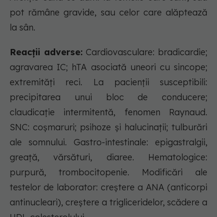
pot rămâne gravide, sau celor care alăptează
la sân.
Reacții adverse:
Cardiovasculare: bradicardie;
agravarea IC; hTA asociată uneori cu sincope;
extremităţi reci. La pacienţii susceptibili:
precipitarea unui bloc de conducere;
claudicaţie intermitentă, fenomen Raynaud.
SNC: coşmaruri; psihoze şi halucinaţii; tulburări
ale somnului. Gastro-intestinale: epigastralgii,
greaţă, vărsături, diaree. Hematologice:
purpură, trombocitopenie. Modificări ale
testelor de laborator: creştere a ANA (anticorpi
antinucleari), creştere a trigliceridelor, scădere a