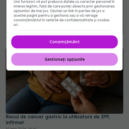
Unii furnizori vă pot prelucra datele cu caracter personal în
interes legitim, față de care puteți obiecta prin gestionarea
opțiunilor de mai jos. Căutați un link în partea de jos a
acestei pagini pentru a gestiona sau a vă retrage
consimțământul în setările de confidențialitate și cookie-
uri.
Ce efect are metformin asupra creierului
11 feb 2026, 21:51
Consimțământ
Gestionați opțiunile
Riscul de cancer gastric la utilizatorii de IPP,
infirmat
10 mar 2026, 18:41