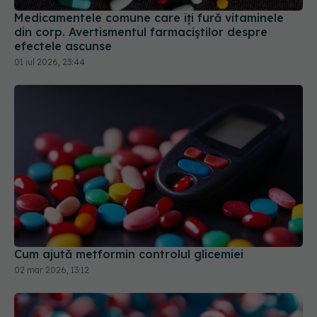
din corp. Avertismentul farmaciștilor despre
efectele ascunse
01 iul 2026, 23:44
Cum ajută metformin controlul glicemiei
02 mar 2026, 13:12