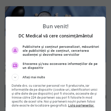
Bun venit!
DC Medical vă cere consimțământul
Publicitate și conținut personalizat, măsurători
ale publicității și de conținut, cercetarea
audienței și dezvoltarea serviciilor
Cum distruge un medicament de tensiune
bacteriile rezistente
Stocarea și/sau accesarea informațiilor de pe
22 apr 2026, 12:05
un dispozitiv
Aflați mai multe
Datele dvs. cu caracter personal vor fi prelucrate, iar
informațiile de pe dispozitiv (cookie-uri, identificatori unici
și alte date de pe dispozitiv) pot fi stocate, accesate de și
trimise către 224 de parteneri sau pot fi folosite în mod
specific de acest site. Noi și partenerii noștri putem folosi
date exacte de localizare geografică.
Lista partenerilor.