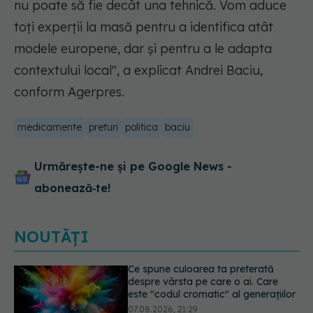
nu poate să fie decât una tehnică. Vom aduce
toți experții la masă pentru a identifica atât
modele europene, dar și pentru a le adapta
contextului local", a explicat Andrei Baciu,
conform Agerpres.
medicamente
preturi
politica
baciu
Urmărește-ne și pe Google News -
abonează‑te!
NOUTĂȚI
EXCLUSIV
Cancerele care pot fi
prevenite. Dr. Sorin Bogdan
(SANADOR): Au metode de