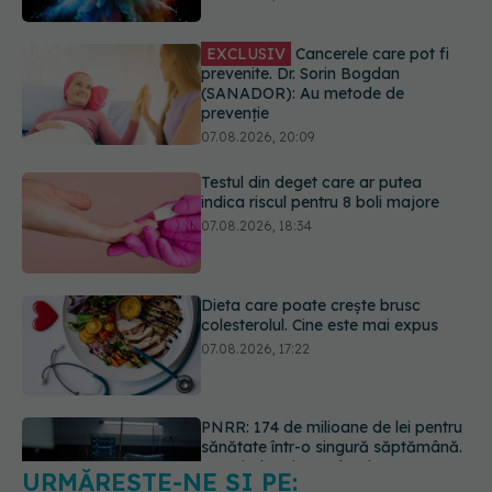
prevenție
07.08.2026, 20:09
Testul din deget care ar putea
indica riscul pentru 8 boli majore
07.08.2026, 18:34
Dieta care poate crește brusc
colesterolul. Cine este mai expus
07.08.2026, 17:22
PNRR: 174 de milioane de lei pentru
sănătate într-o singură săptămână.
Ce spitale primesc bani
07.08.2026, 16:41
URMĂREȘTE-NE ȘI PE:
Ce spune culoarea ta preferată
despre vârsta pe care o ai. Care