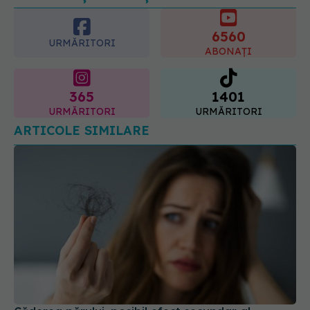
este "codul cromatic" al generațiilor
6560
07.08.2026, 21:29
URMĂRITORI
ABONAȚI
365
1401
URMĂRITORI
URMĂRITORI
ARTICOLE SIMILARE
Căderea părului, posibil efect secundar al
Ozempic și Mounjaro. Un studiu amplu explică