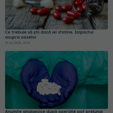
Ce trebuie să știi dacă iei statine. Impactul
asupra oaselor
15 iun 2026, 18:52
Anumite analgezice după operație pot prelungi
durerea, arată un studiu nou