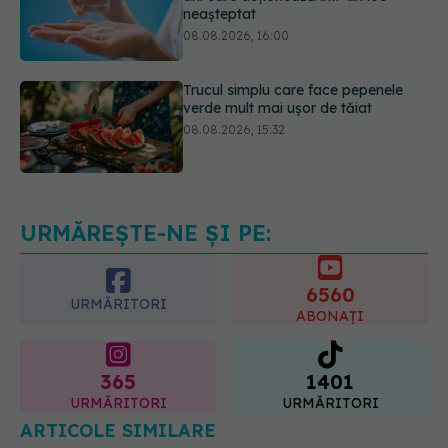
Trucul simplu care face pepenele
verde mult mai ușor de tăiat
08.08.2026, 15:32
Ce poți mânca și ce trebuie să eviți
dacă ai gastrită: exemplu de meniu
care reduce inflamația stomacului
08.08.2026, 19:00
URMĂREȘTE-NE ȘI PE:
6560
URMĂRITORI
ABONAȚI
365
1401
URMĂRITORI
URMĂRITORI
ARTICOLE SIMILARE