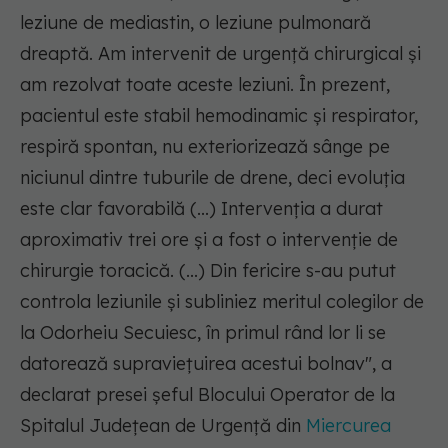
leziune de mediastin, o leziune pulmonară
dreaptă. Am intervenit de urgenţă chirurgical şi
am rezolvat toate aceste leziuni. În prezent,
pacientul este stabil hemodinamic şi respirator,
respiră spontan, nu exteriorizează sânge pe
niciunul dintre tuburile de drene, deci evoluţia
este clar favorabilă (...) Intervenţia a durat
aproximativ trei ore şi a fost o intervenţie de
chirurgie toracică. (...) Din fericire s-au putut
controla leziunile şi subliniez meritul colegilor de
la Odorheiu Secuiesc, în primul rând lor li se
datorează supravieţuirea acestui bolnav"
, a
declarat presei şeful Blocului Operator de la
Spitalul Judeţean de Urgenţă din
Miercurea