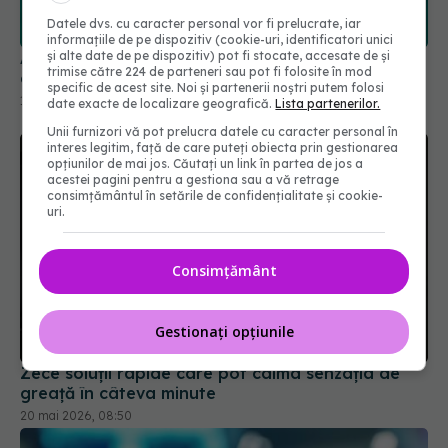
Datele dvs. cu caracter personal vor fi prelucrate, iar
informațiile de pe dispozitiv (cookie-uri, identificatori unici
și alte date de pe dispozitiv) pot fi stocate, accesate de și
Anumite analgezice după operație pot prelungi
trimise către 224 de parteneri sau pot fi folosite în mod
durerea, arată un studiu nou
specific de acest site. Noi și partenerii noștri putem folosi
19 ian 2026, 11:10
date exacte de localizare geografică.
Lista partenerilor.
Unii furnizori vă pot prelucra datele cu caracter personal în
interes legitim, față de care puteți obiecta prin gestionarea
opțiunilor de mai jos. Căutați un link în partea de jos a
acestei pagini pentru a gestiona sau a vă retrage
consimțământul în setările de confidențialitate și cookie-
uri.
Consimțământ
Gestionați opțiunile
Zece soluții rapide care pot calma senzația de
greață în câteva minute
20 mai 2026, 08:50