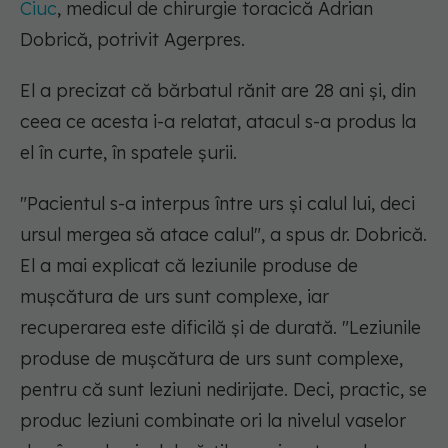
Ciuc
, medicul de chirurgie toracică Adrian
Dobrică, potrivit Agerpres.
El a precizat că bărbatul rănit are 28 ani şi, din
ceea ce acesta i-a relatat, atacul s-a produs la
el în curte, în spatele şurii.
"Pacientul s-a interpus între urs şi calul lui, deci
ursul mergea să atace calul", a spus dr. Dobrică.
El a mai explicat că leziunile produse de
muşcătura de urs sunt complexe, iar
recuperarea este dificilă şi de durată. "Leziunile
produse de muşcătura de urs sunt complexe,
pentru că sunt leziuni nedirijate. Deci, practic, se
produc leziuni combinate ori la nivelul vaselor