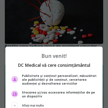
Pastila care reduce riscul de accident vascular
cerebral fără să provoace sângerări
Bun venit!
22 apr 2026, 10:48
DC Medical vă cere consimțământul
Publicitate și conținut personalizat, măsurători
ale publicității și de conținut, cercetarea
audienței și dezvoltarea serviciilor
Stocarea și/sau accesarea informațiilor de pe
un dispozitiv
Aflați mai multe