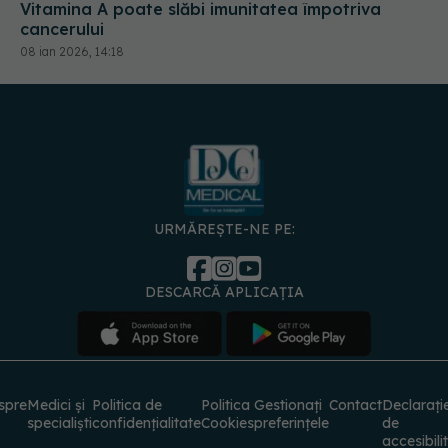
Vitamina A poate slăbi imunitatea împotriva
cancerului
08 ian 2026, 14:18
URMĂREȘTE-NE PE:
DESCARCĂ APLICAȚIA
spre
Medici și
Politica de
Politica
Gestionați
Contact
Declarați
specialiști
confidențialitate
Cookies
preferințele
de
accesibili