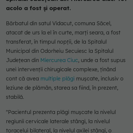
acolo a fost și operat.
Bărbatul din satul Vidacut, comuna Săcel,
atacat de urs la el în curte, marţi seara, a fost
transferat, în timpul nopţii, de la Spitalul
Municipal din Odorheiu Secuiesc la Spitalul
Judeţean din
Miercurea Ciuc
, unde a fost supus
unei intervenţii chirugicale complexe, ţinând
cont că avea
multiple plăgi
muşcate, inclusiv o
leziune de plămân, starea sa fiind, în prezent,
stabilă.
"Pacientul prezenta plăgi muşcate la nivelul
regiunii cervicale laterale stângi, la nivelul
toracelui bilateral, la nivelul axilei stângi, o