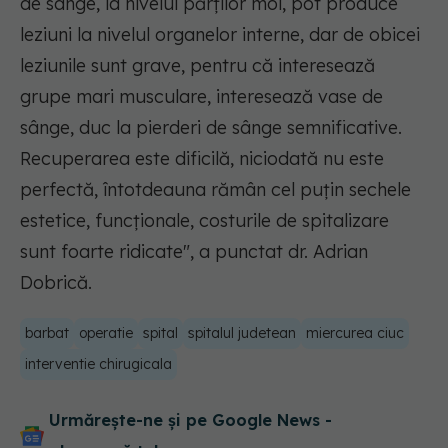
de sânge, la nivelul părţilor moi, pot produce
leziuni la nivelul organelor interne, dar de obicei
leziunile sunt grave, pentru că interesează
grupe mari musculare, interesează vase de
sânge, duc la pierderi de sânge semnificative.
Recuperarea este dificilă, niciodată nu este
perfectă, întotdeauna rămân cel puţin sechele
estetice, funcţionale, costurile de spitalizare
sunt foarte ridicate"
, a punctat dr. Adrian
Dobrică.
barbat
operatie
spital
spitalul judetean
miercurea ciuc
interventie chirugicala
Urmărește-ne și pe Google News -