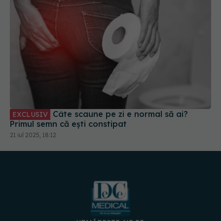
Câte scaune pe zi e normal să ai?
EXCLUSIV
Primul semn că ești constipat
21 iul 2025, 18:12
URMĂREȘTE-NE PE: