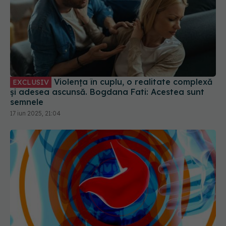
Violența în cuplu, o realitate complexă
EXCLUSIV
și adesea ascunsă. Bogdana Fati: Acestea sunt
semnele
17 iun 2025, 21:04