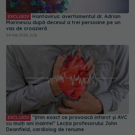
Hantavirus: avertismentul dr. Adrian
EXCLUSIV
Marinescu după decesul a trei persoane pe un
vas de croazieră
04 mai 2026, 11:31
"Știm exact ce provoacă infarct și AVC
EXCLUSIV
cu mulți ani înainte!" Lecția profesorului John
Deanfield, cardiolog de renume
02 oct 2025, 16:12