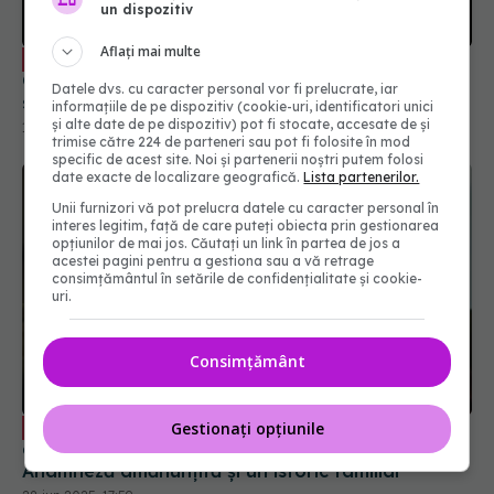
un dispozitiv
Acces inegal la sănătate. Radu
EXCLUSIV
Aflați mai multe
Gănescu: Zona rurală este foarte deficitară la
serviciile medicale. Pacienții ajung târziu
Datele dvs. cu caracter personal vor fi prelucrate, iar
informațiile de pe dispozitiv (cookie-uri, identificatori unici
19 iun 2025, 23:39
și alte date de pe dispozitiv) pot fi stocate, accesate de și
trimise către 224 de parteneri sau pot fi folosite în mod
specific de acest site. Noi și partenerii noștri putem folosi
date exacte de localizare geografică.
Lista partenerilor.
Unii furnizori vă pot prelucra datele cu caracter personal în
interes legitim, față de care puteți obiecta prin gestionarea
opțiunilor de mai jos. Căutați un link în partea de jos a
acestei pagini pentru a gestiona sau a vă retrage
consimțământul în setările de confidențialitate și cookie-
uri.
Consimțământ
Ce trebuie să știi dacă ai avut o rudă
EXCLUSIV
Gestionați opțiunile
diagnosticată cu cancer. Conf. dr. Viorica Rădoi:
Anamneză amănunțită și un istoric familial
28 iun 2025, 17:59