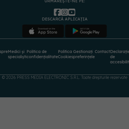
DESCARCĂ APLICAȚIA
spre
Medici și
Politica de
Politica
Gestionați
Contact
Declarați
specialiști
confidențialitate
Cookies
preferințele
de
accesibili
© 2026 PRESS MEDIA ELECTRONIC S.R.L. Toate drepturile rezervate