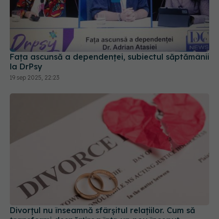
Fața ascunsă a dependenței, subiectul săptămânii
la DrPsy
19 sep 2025, 22:23
Divorțul nu înseamnă sfârșitul relațiilor. Cum să
transformi despărțirea într-un nou început