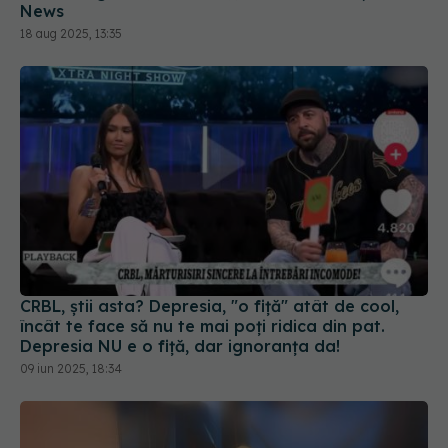
News
18 aug 2025, 13:35
CRBL, știi asta? Depresia, "o fiță" atât de cool,
încât te face să nu te mai poți ridica din pat.
Depresia NU e o fiță, dar ignoranța da!
09 iun 2025, 18:34