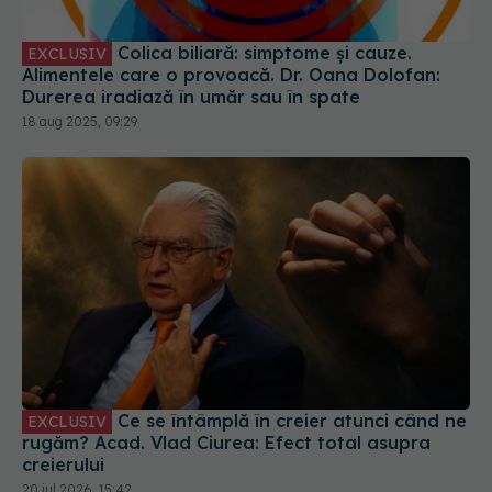
Colica biliară: simptome și cauze.
EXCLUSIV
Alimentele care o provoacă. Dr. Oana Dolofan:
Durerea iradiază în umăr sau în spate
18 aug 2025, 09:29
Ce se întâmplă în creier atunci când ne
EXCLUSIV
rugăm? Acad. Vlad Ciurea: Efect total asupra
creierului
20 iul 2026, 15:42