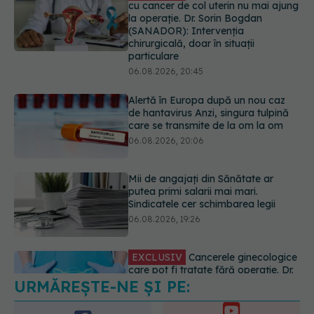
(SANADOR): Intervenția
chirurgicală, doar în situații
particulare
06.08.2026, 20:45
Alertă în Europa după un nou caz
de hantavirus Anzi, singura tulpină
care se transmite de la om la om
06.08.2026, 20:06
Mii de angajați din Sănătate ar
putea primi salarii mai mari.
Sindicatele cer schimbarea legii
06.08.2026, 19:26
EXCLUSIV
Cancerele ginecologice
care pot fi tratate fără operație. Dr.
Sorin Bogdan (SANADOR): Chirurgia
este indicată doar punctual, pentru
URMĂREȘTE-NE ȘI PE:
anumite categorii de paciente
06.08.2026, 19:05