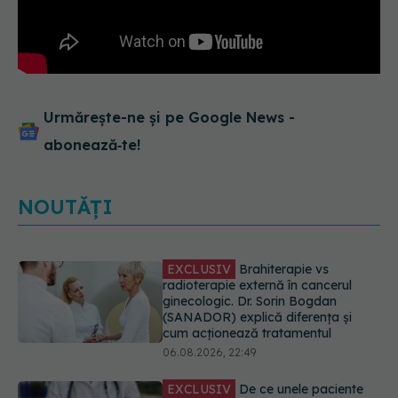
Urmărește-ne și pe Google News -
abonează‑te!
NOUTĂȚI
EXCLUSIV
Brahiterapie vs
radioterapie externă în cancerul
ginecologic. Dr. Sorin Bogdan
(SANADOR) explică diferența și
cum acționează tratamentul
06.08.2026, 22:49
EXCLUSIV
De ce unele paciente
cu cancer de col uterin nu mai ajung
la operație. Dr. Sorin Bogdan