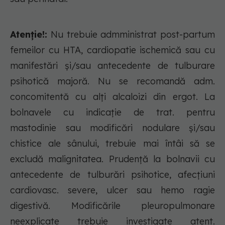
Atenție!:
Nu trebuie admministrat post-partum
femeilor cu HTA, cardiopatie ischemică sau cu
manifestări şi/sau antecedente de tulburare
psihotică majoră. Nu se recomandă adm.
concomitentă cu alţi alcaloizi din ergot. La
bolnavele cu indicaţie de trat. pentru
mastodinie sau modificări nodulare şi/sau
chistice ale sânului, trebuie mai întâi să se
excludă malignitatea. Prudenţă la bolnavii cu
antecedente de tulburări psihotice, afecţiuni
cardiovasc. severe, ulcer sau hemo ragie
digestivă. Modificările pleuropulmonare
neexplicate trebuie investigate atent.