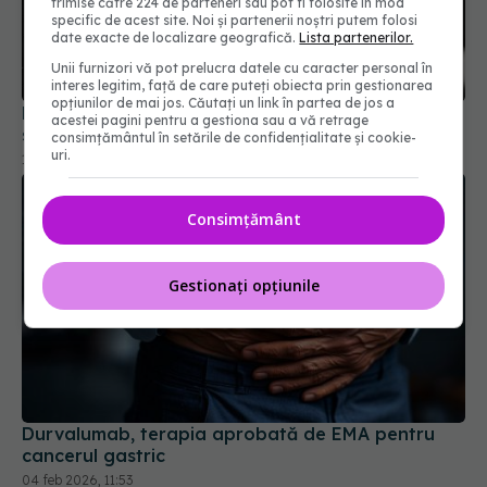
trimise către 224 de parteneri sau pot fi folosite în mod
specific de acest site. Noi și partenerii noștri putem folosi
date exacte de localizare geografică.
Lista partenerilor.
Medicamentul comun care duce la anemie și
slăbește oasele
Unii furnizori vă pot prelucra datele cu caracter personal în
interes legitim, față de care puteți obiecta prin gestionarea
12 feb 2026, 17:23
opțiunilor de mai jos. Căutați un link în partea de jos a
acestei pagini pentru a gestiona sau a vă retrage
consimțământul în setările de confidențialitate și cookie-
uri.
Consimțământ
Gestionați opțiunile
Durvalumab, terapia aprobată de EMA pentru
cancerul gastric
04 feb 2026, 11:53