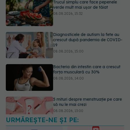
Diagnosticele de autism la fete au
crescut după pandemia de COVID-
19
08.08.2026, 15:00
Bacteria din intestin care a crescut
forța musculară cu 30%
08.08.2026, 14:00
5 mituri despre menstruație pe care
să nu le mai crezi
08.08.2026, 13:00
URMĂREȘTE-NE ȘI PE:
Medicamentul folosit de peste 60 de
ani care acționează într-un loc
neașteptat
6560
08.08.2026, 16:00
URMĂRITORI
ABONAȚI