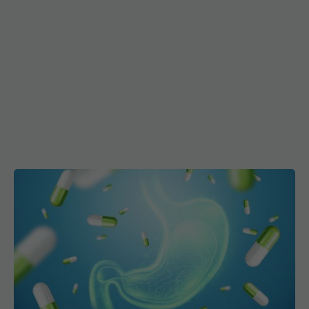
Ce trebuie să știi despre medicamentele pentru
acidul gastric. Legătura cu C. Difficile