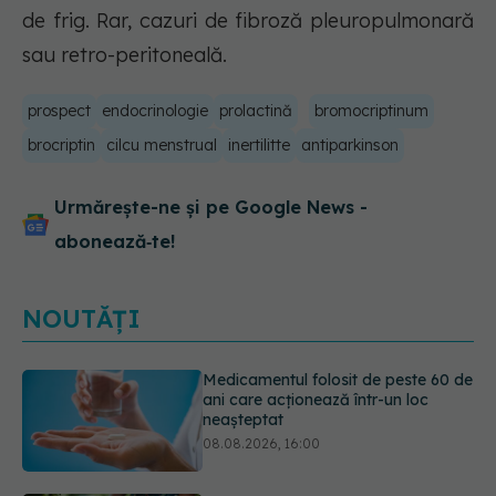
de frig. Rar, cazuri de fibroză pleuropulmonară
sau retro-peritoneală.
prospect
endocrinologie
prolactină
bromocriptinum
brocriptin
cilcu menstrual
inertilitte
antiparkinson
Urmărește-ne și pe Google News -
abonează‑te!
NOUTĂȚI
Trucul simplu care face pepenele
verde mult mai ușor de tăiat
08.08.2026, 15:32