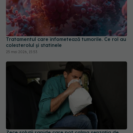
Tratamentul care înfometează tumorile. Ce rol au
colesterolul și statinele
25 mai 2026, 15:53
Zece soluții rapide care pot calma senzația de
greață în câteva minute
20 mai 2026, 08:50