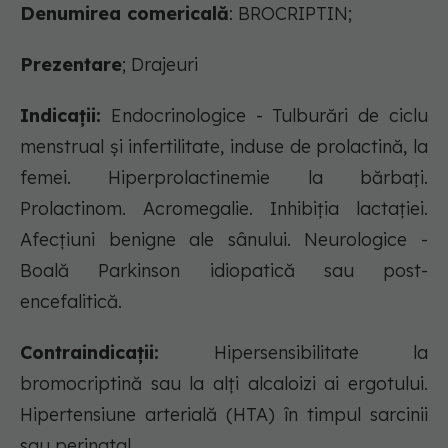
Denumirea comericală
: BROCRIPTIN;
Prezentare
; Drajeuri
Indicații:
Endocrinologice - Tulburări de ciclu
menstrual şi infertilitate, induse de prolactină, la
femei. Hiperprolactinemie la bărbaţi.
Prolactinom. Acromegalie. Inhibiţia lactaţiei.
Afecţiuni benigne ale sânului. Neurologice -
Boală Parkinson idiopatică sau post-
encefalitică.
Contraindicații:
Hipersensibilitate la
bromocriptină sau la alţi alcaloizi ai ergotului.
Hipertensiune arterială (HTA) în timpul sarcinii
sau perinatal.