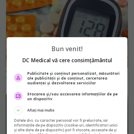
Bun venit!
Cum funcționează Metformin? Descoperirea care
schimbă tratamentul diabetului de tip 2
DC Medical vă cere consimțământul
13 mai 2026, 14:13
Publicitate și conținut personalizat, măsurători
ale publicității și de conținut, cercetarea
audienței și dezvoltarea serviciilor
Stocarea și/sau accesarea informațiilor de pe
un dispozitiv
Aflați mai multe
Datele dvs. cu caracter personal vor fi prelucrate, iar
informațiile de pe dispozitiv (cookie-uri, identificatori unici
și alte date de pe dispozitiv) pot fi stocate, accesate de și