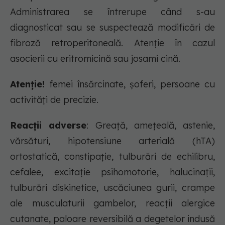
Administrarea se întrerupe când s-au
diagnosticat sau se suspectează modificări de
fibroză retroperitoneală. Atenţie în cazul
asocierii cu eritromicină sau josami cină.
Atenţie!
femei însărcinate, şoferi, persoane cu
activităţi de precizie.
Reacții adverse
: Greaţă, ameţeală, astenie,
vărsături, hipotensiune arterială (hTA)
ortostatică, constipaţie, tulburări de echilibru,
cefalee, excitaţie psihomotorie, halucinaţii,
tulburări diskinetice, uscăciunea gurii, crampe
ale musculaturii gambelor, reacţii alergice
cutanate, paloare reversibilă a degetelor indusă