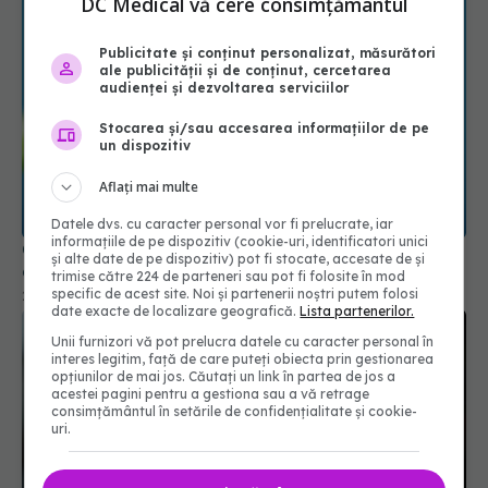
DC Medical vă cere consimțământul
Publicitate și conținut personalizat, măsurători
ale publicității și de conținut, cercetarea
audienței și dezvoltarea serviciilor
Stocarea și/sau accesarea informațiilor de pe
un dispozitiv
Aflați mai multe
Datele dvs. cu caracter personal vor fi prelucrate, iar
informațiile de pe dispozitiv (cookie-uri, identificatori unici
Ce trebuie să știi despre medicamentele pentru
și alte date de pe dispozitiv) pot fi stocate, accesate de și
acidul gastric. Legătura cu C. Difficile
trimise către 224 de parteneri sau pot fi folosite în mod
specific de acest site. Noi și partenerii noștri putem folosi
25 mai 2026, 10:40
date exacte de localizare geografică.
Lista partenerilor.
Unii furnizori vă pot prelucra datele cu caracter personal în
interes legitim, față de care puteți obiecta prin gestionarea
opțiunilor de mai jos. Căutați un link în partea de jos a
acestei pagini pentru a gestiona sau a vă retrage
consimțământul în setările de confidențialitate și cookie-
uri.