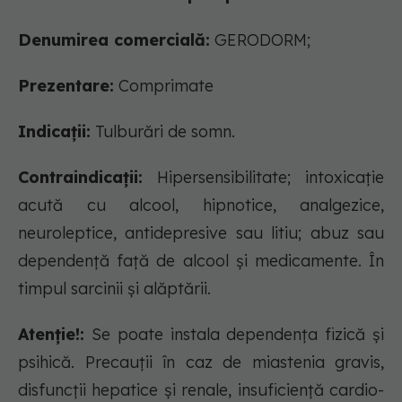
Denumirea comercială:
GERODORM;
Prezentare:
Comprimate
Indicații:
Tulburări de somn.
Contraindicații:
Hipersensibilitate; intoxicaţie
acută cu alcool, hipnotice, analgezice,
neuroleptice, antidepresive sau litiu; abuz sau
dependenţă faţă de alcool şi medicamente. În
timpul sarcinii şi alăptării.
Atenție!:
Se poate instala dependenţa fizică şi
psihică. Precauţii în caz de miastenia gravis,
disfuncţii hepatice şi renale, insuficienţă cardio-