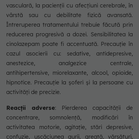
vasculară, la pacienţii cu afecţiuni cerebrale, în
vârstă sau cu debilitate fizică avansată.
Întreruperea tratamentului trebuie făcută prin
reducerea progresivă a dozei. Sensibilitatea la
cinolazepam poate fi accentuată. Precauţie în
cazul asocierii cu: sedative, antidepresive,
anestezice, analgezice centrale,
antihipertensive, miorelaxante, alcool, opioide,
hipnotice. Precauţie la şoferi şi la persoane cu
activităţi de precizie.
Reacții adverse
: Pierderea capacităţii de
concentrare, somnolenţă, modificări în
activitatea motorie, agitaţie, stări depresive,
confuzie, uscăciunea gurii, greaţă, vărsături,