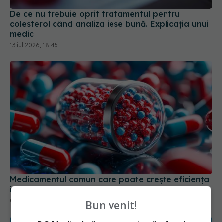
De ce nu trebuie oprit tratamentul pentru
colesterol când analiza iese bună. Explicația unui
medic
13 iul 2026, 18:45
Medicamentul comun care poate crește eficiența
imunoterapiei în cancer
05 mar 2026, 09:38
Bun venit!