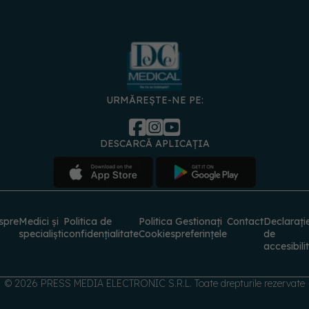
URMĂREȘTE-NE PE:
DESCARCĂ APLICAȚIA
spre
Medici și
Politica de
Politica
Gestionați
Contact
Declarați
specialiști
confidențialitate
Cookies
preferințele
de
accesibili
© 2026 PRESS MEDIA ELECTRONIC S.R.L. Toate drepturile rezervate