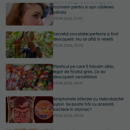
Secretul ciocolatei perfecte a fost
descoperit. Nu se află în rețetă
09.08.2026, 10:00
Plasticul pe care îl folosim zilnic,
legat de ficatul gras. Ce au
descoperit cercetătorii
09.08.2026, 09:47
Simptomele infecției cu Helicobacter
pylori. Se poate trăi cu această
bacterie în stomac?
09.08.2026, 09:00
Transpirații nocturne: semnul ignorat
care poate ascunde probleme
serioase de sănătate
08.08.2026, 20:00