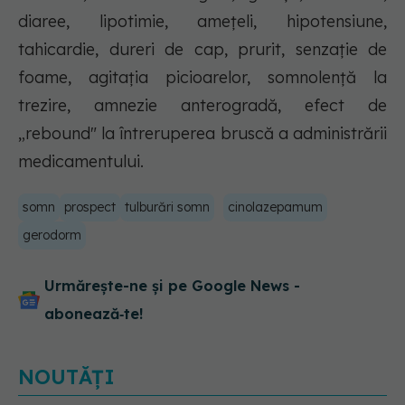
diaree, lipotimie, ameţeli, hipotensiune,
tahicardie, dureri de cap, prurit, senzaţie de
foame, agitaţia picioarelor, somnolenţă la
trezire, amnezie anterogradă, efect de
„rebound" la întreruperea bruscă a administrării
medicamentului.
somn
prospect
tulburări somn
cinolazepamum
gerodorm
Urmărește-ne și pe Google News -
abonează‑te!
NOUTĂȚI