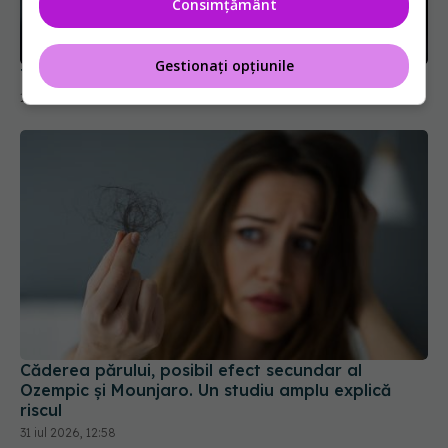
Consimțământ
Gestionați opțiunile
Terapia care distruge tumorile pulmonare
15 apr 2026, 14:29
Căderea părului, posibil efect secundar al
Ozempic și Mounjaro. Un studiu amplu explică
riscul
31 iul 2026, 12:58