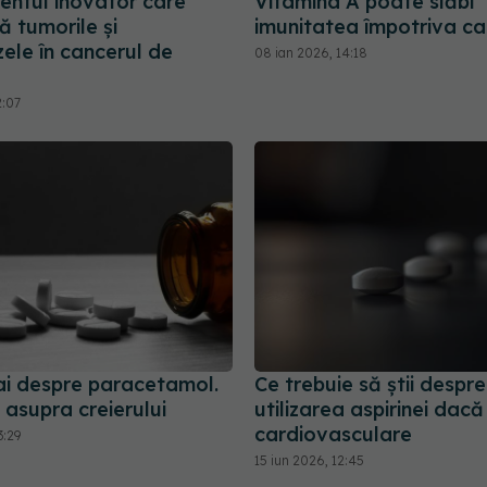
ntul inovator care
Vitamina A poate slăbi
 tumorile și
imunitatea împotriva ca
ele în cancerul de
08 ian 2026, 14:18
2:07
iai despre paracetamol.
Ce trebuie să știi despre
asupra creierului
utilizarea aspirinei dacă 
cardiovasculare
3:29
15 iun 2026, 12:45