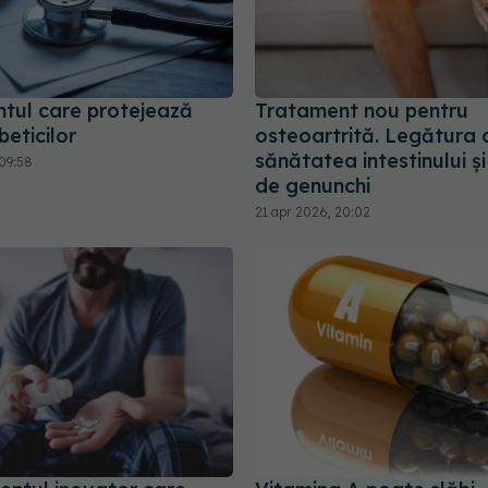
tul care protejează
Tratament nou pentru
beticilor
osteoartrită. Legătura 
sănătatea intestinului ș
09:58
de genunchi
21 apr 2026, 20:02