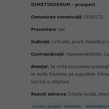
DIMETINDENUM - prospect
D
enumirea comericală
: FENISTIL
Prezentare
: Gel
Indicații
: Urticarie, prurit, înţepătur
Contraindicații:
Hipersensibilitate. Co
Atenție!:
Se evită expunerea prelungită
se evită folosirea pe suprafeţe întinse
sarcină şi alăptare.
Reacții adverse:
Iritaţie locală, reacţ
urticarie
prospect
antialergic
dimetindenum