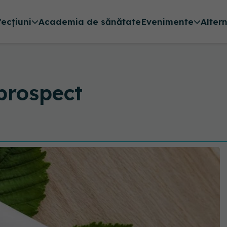
fecțiuni
Academia de sănătate
Evenimente
Alter
rospect