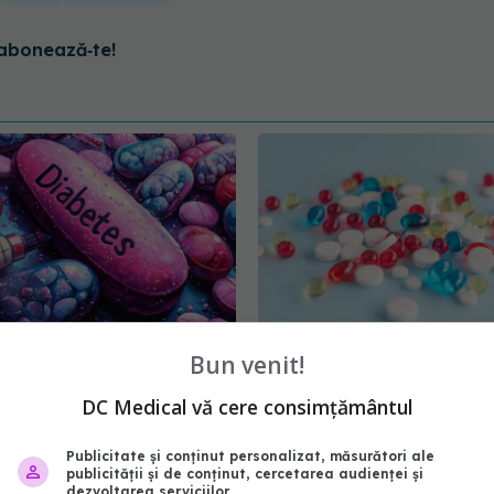
abonează‑te!
Bun venit!
e să știi dacă iei
Medicamentul comun c
n. Impactul asupra
reduce riscul de infarct 
DC Medical vă cere consimțământul
i organism
30 ian 2026, 10:08
Publicitate și conținut personalizat, măsurători ale
10:18
publicității și de conținut, cercetarea audienței și
dezvoltarea serviciilor