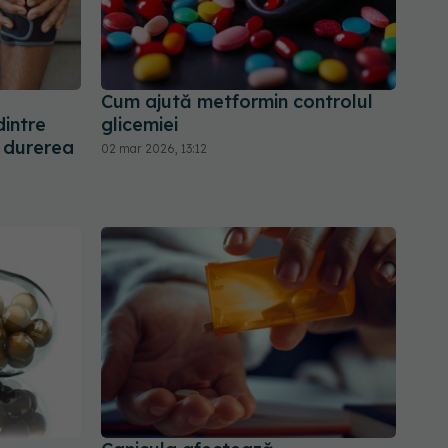
Cum ajută metformin controlul
dintre
glicemiei
i durerea
02 mar 2026, 13:12