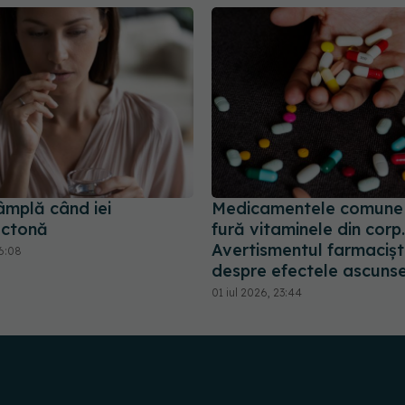
âmplă când iei
Medicamentele comune c
actonă
fură vitaminele din corp.
Avertismentul farmacișt
16:08
despre efectele ascuns
01 iul 2026, 23:44