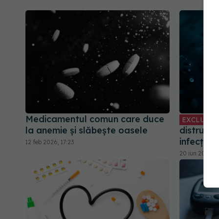
Medicamentul comun care duce
EXCLUSIV
la anemie și slăbește oasele
distruge
infecții
12 feb 2026, 17:23
20 iun 2026, 1