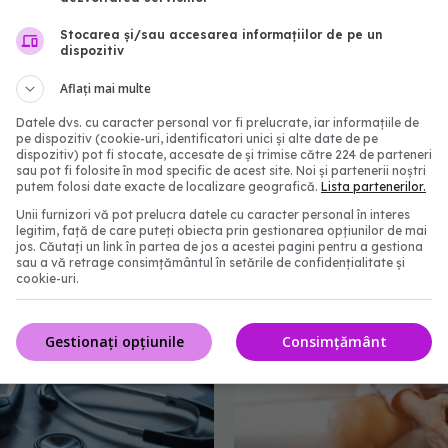
Stocarea și/sau accesarea informațiilor de pe un
dispozitiv
Aflați mai multe
Datele dvs. cu caracter personal vor fi prelucrate, iar informațiile de
pe dispozitiv (cookie-uri, identificatori unici și alte date de pe
dispozitiv) pot fi stocate, accesate de și trimise către 224 de parteneri
sau pot fi folosite în mod specific de acest site. Noi și partenerii noștri
putem folosi date exacte de localizare geografică.
Lista partenerilor.
Unii furnizori vă pot prelucra datele cu caracter personal în interes
legitim, față de care puteți obiecta prin gestionarea opțiunilor de mai
Medicamentul care îți
Medicamentul pentru te
jos. Căutați un link în partea de jos a acestei pagini pentru a gestiona
sau a vă retrage consimțământul în setările de confidențialitate și
 stomacul. Duce la
care forțează celulele
cookie-uri.
canceroase să se autod
1:45
27 mai 2026, 15:00
Gestionați opțiunile
Consimțământ