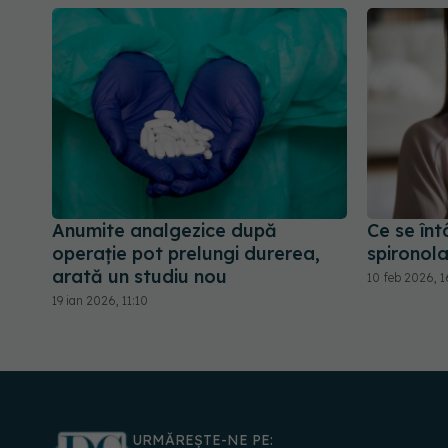
Anumite analgezice după
Ce se înt
operație pot prelungi durerea,
spironol
arată un studiu nou
10 feb 2026, 
19 ian 2026, 11:10
URMĂREȘTE-NE PE: