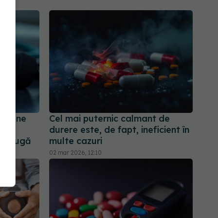
nsiune
Cel mai puternic calmant de
durere este, de fapt, ineficient în
istrugă
multe cazuri
02 mar 2026, 12:10