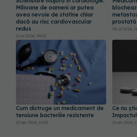
Schimbare majoră în cardiologie.
Medicame
Milioane de oameni ar putea
blochează
avea nevoie de statine chiar
metastaz
dacă au risc cardiovascular
prostată
redus
08 iul 2026, 1
21 iul 2026, 09:02
Cum distruge un medicament de
Ce nu șt
tensiune bacteriile rezistente
Impactul 
22 apr 2026, 12:05
22 ian 2026, 1