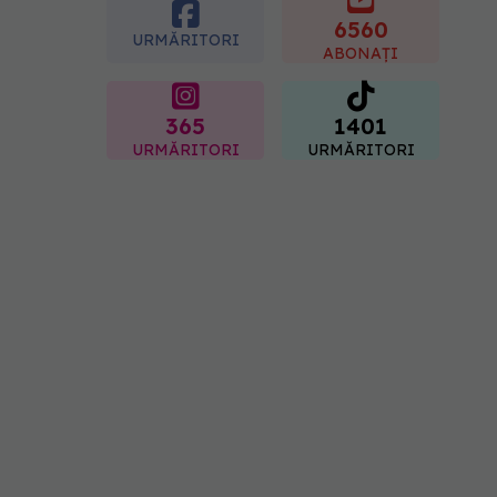
rezultatul după injectarea
cu acid hialuronic
6560
URMĂRITORI
07.08.2026, 13:54
ABONAȚI
365
1401
URMĂRITORI
URMĂRITORI