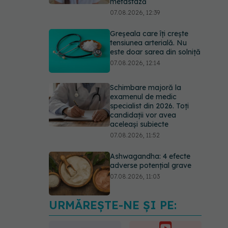
metastază
07.08.2026, 12:39
Greșeala care îți crește
tensiunea arterială. Nu
este doar sarea din solniță
07.08.2026, 12:14
Schimbare majoră la
examenul de medic
specialist din 2026. Toți
candidații vor avea
aceleași subiecte
07.08.2026, 11:52
Ashwagandha: 4 efecte
adverse potențial grave
07.08.2026, 11:03
URMĂREȘTE-NE ȘI PE:
Ți-ai mărit buzele? Cele 4
greșeli care pot strica