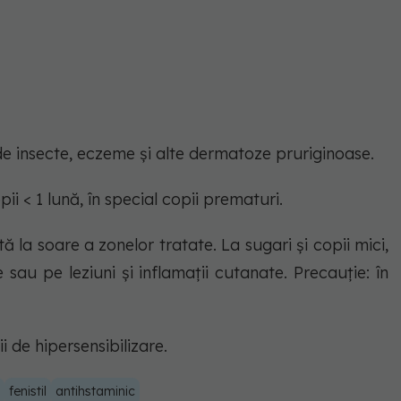
i de insecte, eczeme şi alte dermatoze pruriginoase.
pii < 1 lună, în special copii prematuri.
 la soare a zonelor tratate. La sugari şi copii mici,
 sau pe leziuni şi inflamaţii cutanate. Precauţie: în
ii de hipersensibilizare.
fenistil
antihstaminic