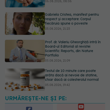
fiecăruia spune o poveste
05.08.2026, 21:23
Prof. dr. Valeriu Gheorghiță intră în
Board-ul Editorial al revistei
Scientific Reports, din Nature
Portfolio
05.08.2026, 21:09
Testul de 10 minute care poate
arăta dacă ai nevoie de statine,
chiar dacă ai colesterolul normal
05.08.2026, 19:42
Pepenele roșu sau cel galben: care
crește glicemia mai repede.
Răspunsul unui medic diabetolog
06.08.2026, 09:36
URMĂREȘTE-NE ȘI PE: