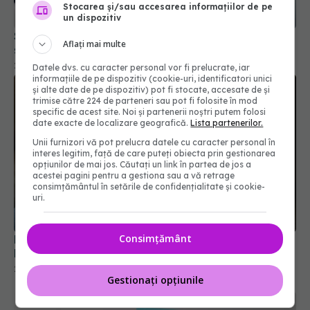
Stocarea și/sau accesarea informațiilor de pe
un dispozitiv
Schimbare majoră în tratarea hipertensiunii. Cine
Aflați mai multe
sunt cei care nu mai au nevoie de tratament
29 mar 2026, 08:41
Datele dvs. cu caracter personal vor fi prelucrate, iar
informațiile de pe dispozitiv (cookie-uri, identificatori unici
și alte date de pe dispozitiv) pot fi stocate, accesate de și
trimise către 224 de parteneri sau pot fi folosite în mod
specific de acest site. Noi și partenerii noștri putem folosi
date exacte de localizare geografică.
Lista partenerilor.
Unii furnizori vă pot prelucra datele cu caracter personal în
interes legitim, față de care puteți obiecta prin gestionarea
opțiunilor de mai jos. Căutați un link în partea de jos a
acestei pagini pentru a gestiona sau a vă retrage
consimțământul în setările de confidențialitate și cookie-
uri.
Consimțământ
Medicamentele pentru reflux gastric, posibilă
legătură cu riscul de demență și cancer
21 iun 2026, 15:33
Gestionați opțiunile