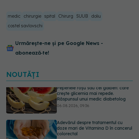
medic
chirurgie
spital
Chirurg
SUUB
doliu
costel savlovschi
Urmărește-ne și pe Google News -
abonează‑te!
NOUTĂȚI
Adevărul despre tratamentul cu
doze mari de Vitamina D în cancerul
colorectal
06.08.2026, 08:06
Gabriela Cristea, manifest pentru
respect și acceptare: Corpul