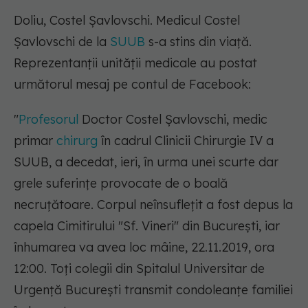
Doliu, Costel Șavlovschi. Medicul Costel
Șavlovschi de la
SUUB
s-a stins din viață.
Reprezentanții unității medicale au postat
următorul mesaj pe contul de Facebook:
"
Profesorul
Doctor Costel Șavlovschi, medic
primar
chirurg
în cadrul Clinicii Chirurgie IV a
SUUB, a decedat, ieri, în urma unei scurte dar
grele suferințe provocate de o boală
necruțătoare. Corpul neînsuflețit a fost depus la
capela Cimitirului "Sf. Vineri" din București, iar
înhumarea va avea loc mâine, 22.11.2019, ora
12:00. Toți colegii din Spitalul Universitar de
Urgență București transmit condoleanțe familiei