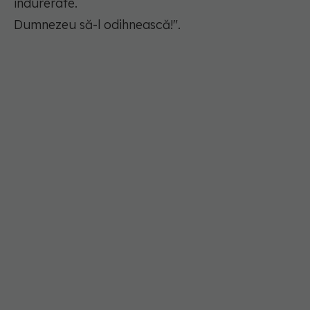
îndurerate.
Dumnezeu să-l odihnească!".