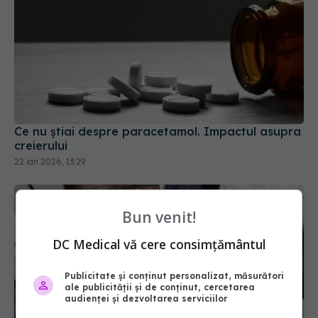
Ce nu știai despre paracetamol. Impactul asupra
creierului
22 ian 2026, 13:29
Bun venit!
DC Medical vă cere consimțământul
Publicitate și conținut personalizat, măsurători
ale publicității și de conținut, cercetarea
audienței și dezvoltarea serviciilor