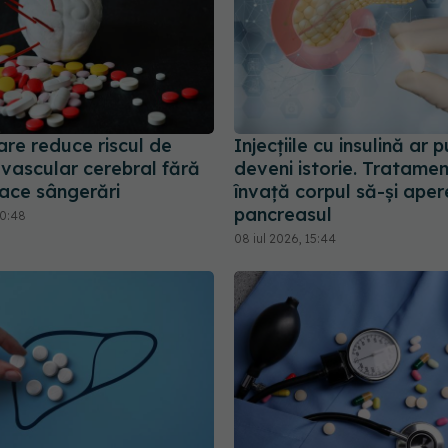
are reduce riscul de
Injecțiile cu insulină ar 
 vascular cerebral fără
deveni istorie. Tratamen
ace sângerări
învață corpul să-și aper
pancreasul
10:48
08 iul 2026, 15:44