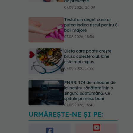
de prevenție
07.08.2026, 20:09
Testul din deget care ar
putea indica riscul pentru 8
boli majore
07.08.2026, 18:34
Dieta care poate crește
brusc colesterolul. Cine
este mai expus
07.08.2026, 17:22
PNRR: 174 de milioane de
lei pentru sănătate într-o
singură săptămână. Ce
spitale primesc bani
07.08.2026, 16:41
URMĂREȘTE-NE ȘI PE:
Ce spune culoarea ta
preferată despre vârsta
pe care o ai. Care este