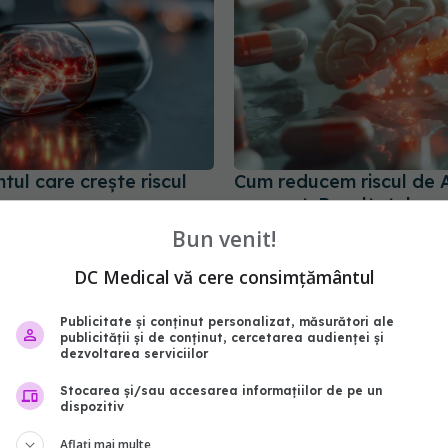
ul care crește riscul
Cum reducem riscul de 
recurent. Rezultatele pu
NEJM
08:55
Bun venit!
23 mai 2026, 15:25
DC Medical vă cere consimțământul
Publicitate și conținut personalizat, măsurători ale
publicității și de conținut, cercetarea audienței și
dezvoltarea serviciilor
Stocarea și/sau accesarea informațiilor de pe un
dispozitiv
Aflați mai multe