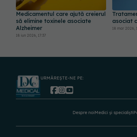
Medicamentul care ajută creierul
Tratamen
să elimine toxinele asociate
asociat 
Alzheimer
18 mar 2026, 1
18 iun 2026, 17:37
URMĂREȘTE-NE PE:
Despre noi
Medici și specialiști
P