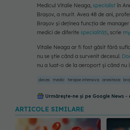
Medicul Vitalie Neaga,
specialist
în Ane
Brașov, a murit. Avea 48 de ani, profe
Brașov și deținea funcția de manager a
medici de diferite
specialități
, scrie
my
Vitalie Neaga ar fi fost găsit fără sufl
nu se știe când a survenit decesul.
Doc
nu a luat-o de la aeroport și când nu i
deces
medic
terapie intensiva
anestezie
bra
Urmărește-ne și pe Google News - 
ARTICOLE SIMILARE