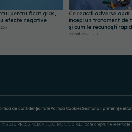
tul pentru ficat gras,
Ce reacții adverse apar
cu efecte negative
începi un tratament de 
și cum le recunoști rapid
1:53
29 mai 2026, 17:16
olitica de confidențialitate
Politica Cookies
Gestionați preferințele
Con
© 2026 PRESS MEDIA ELECTRONIC S.R.L. Toate drepturile rezervate