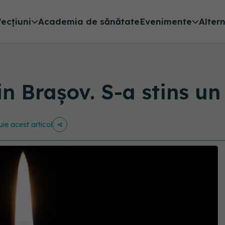
fecțiuni
Academia de sănătate
Evenimente
Alter
in Brașov. S-a stins un
uie acest articol