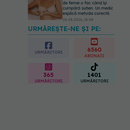
de femei o fac când își
cumpără sutien. Un medic
explică metoda corectă
06.08.2026, 18:08
URMĂREȘTE-NE ȘI PE:
EXCLUSIV
De ce unele
paciente cu cancer de col
uterin nu mai ajung la
operație. Dr. Sorin Bogdan
6560
URMĂRITORI
(SANADOR): Intervenția
ABONAȚI
chirurgicală, doar în situații
particulare
06.08.2026, 20:45
365
1401
URMĂRITORI
URMĂRITORI