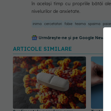
în același timp cu propriile bătăi ale
nivelurilor de anxietate.
inima
cercetatori
fobie
teama
spaima
paian
Urmărește-ne și pe Google News - 
ARTICOLE SIMILARE