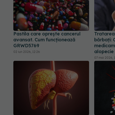
Pastila care oprește cancerul
Tratarea 
avansat. Cum funcționează
bărbați: 
GRWD5769
medicame
alopecie
02 iun 2026, 12:26
07 mai 2026, 1