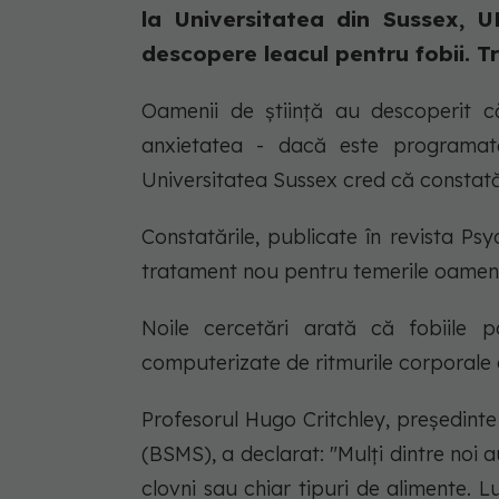
la Universitatea din Sussex, U
descopere leacul pentru fobii. Tr
Oamenii de știință au descoperit c
anxietatea - dacă este programată
Universitatea Sussex cred că constatăr
Constatările, publicate în revista P
tratament nou pentru temerile oameni
Noile cercetări arată că fobiile p
computerizate de ritmurile corporale a
Profesorul Hugo Critchley, președinte 
(BSMS), a declarat: "Mulți dintre noi a
clovni sau chiar tipuri de alimente.