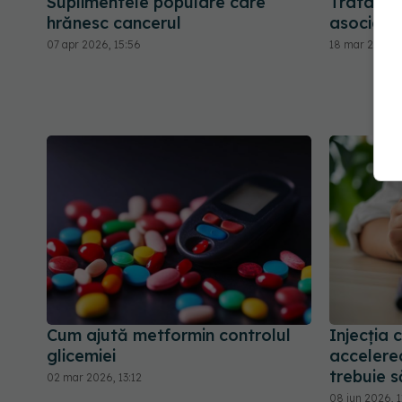
Suplimentele populare care
Tratamen
hrănesc cancerul
asociat 
07 apr 2026, 15:56
18 mar 2026, 1
Cum ajută metformin controlul
Injecția 
glicemiei
accelere
trebuie s
02 mar 2026, 13:12
08 iun 2026, 1