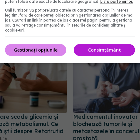
tul pentru ficat gras,
Cum aleg medicii combi
putem folosi date exacte de localizare geografică.
Lista partenerilor.
cu efecte negative
potrivită de medicamen
Unii furnizori vă pot prelucra datele cu caracter personal în interes
hipertensiune. De ce doi
legitim, față de care puteți obiecta prin gestionarea opțiunilor de mai
1:53
jos. Căutați un link în partea de jos a acestei pagini pentru a gestiona
cu aceeași tensiune pot 
sau a vă retrage consimțământul în setările de confidențialitate și
tratamente diferite
cookie-uri.
06 aug 2026, 16:19
Gestionați opțiunile
Consimțământ
care scade glicemia și
Medicamentul inovator 
ază metabolismul. Ce
blochează tumorile și
ă știi despre Retatrutid
metastazele în cancerul
prostată
1:46