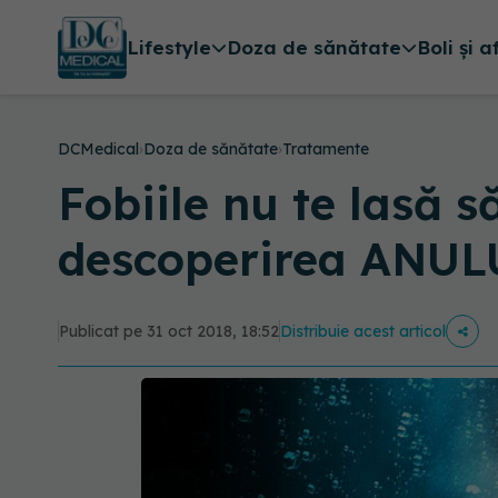
Lifestyle
Doza de sănătate
Boli și a
DCMedical
›
Doza de sănătate
›
Tratamente
Fobiile nu te lasă s
descoperirea ANUL
Publicat pe 31 oct 2018, 18:52
Distribuie acest articol