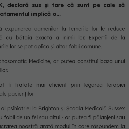
K, declară sus și tare că sunt pe cale să
atamentul implică o...
ă expunerea oamenilor la temerile lor le reduce
 cu bătaia exactă a inimii lor. Experții de la
ile lor se pot aplica și altor fobii comune.
sychosomatic Medicine, ar putea constitui baza unui
lor.
ot fi tratate mai eficient prin legarea terapiei
le pacienților.
al psihiatriei la Brighton și Școala Medicală Sussex
u fobii de un fel sau altul - ar putea fi păianjeni sau
 Lucrarea noastră arată modul în care răspundem la