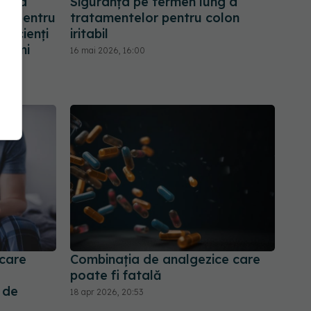
nația
Siguranța pe termen lung a
te pentru
tratamentelor pentru colon
 pacienți
iritabil
primi
16 mai 2026, 16:00
care
Combinația de analgezice care
poate fi fatală
 de
18 apr 2026, 20:53