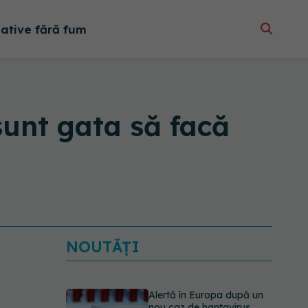
native fără fum
 sunt gata să facă
NOUTĂȚI
Alertă în Europa după un
nou caz de hantavirus