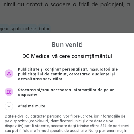
 inimii au arătat o scădere a fricii de păianjeni, a
jeni
spatii inchise
batai
Bun venit!
abonează‑te!
DC Medical vă cere consimțământul
Publicitate și conținut personalizat, măsurători ale
publicității și de conținut, cercetarea audienței și
dezvoltarea serviciilor
Stocarea și/sau accesarea informațiilor de pe un
dispozitiv
Aflați mai multe
Datele dvs. cu caracter personal vor fi prelucrate, iar informațiile de
pe dispozitiv (cookie-uri, identificatori unici și alte date de pe
dispozitiv) pot fi stocate, accesate de și trimise către 224 de parteneri
sau pot fi folosite în mod specific de acest site. Noi și partenerii noștri