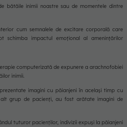
de bătăile inimii noastre sau de momentele dintre
nterior cum semnalele de excitare corporală care
ot schimba impactul emoțional al amenințărilor
o terapie computerizată de expunere a arachnofobiei
lor inimii.
prezentate imagini cu păianjeni în același timp cu
 alt grup de pacienți, au fost arătate imagini de
ndul tuturor pacienților, indivizii expuși la păianjeni