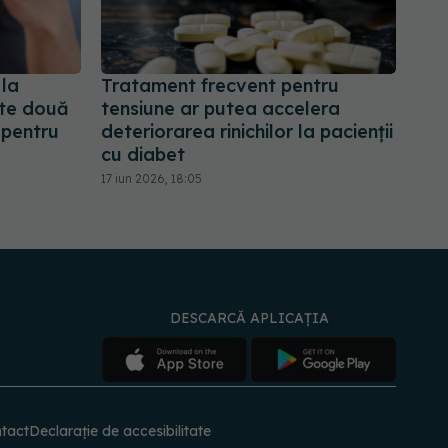
 la
Tratament frecvent pentru
nte două
tensiune ar putea accelera
pentru
deteriorarea rinichilor la pacienții
cu diabet
17 iun 2026, 18:05
DESCARCĂ APLICAȚIA
tact
Declarație de accesibilitate