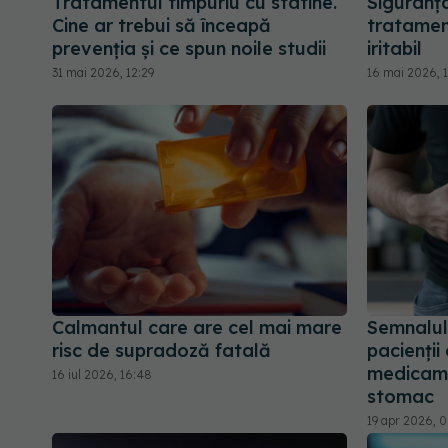
Tratamentul timpuriu cu statine.
Siguranț
Cine ar trebui să înceapă
tratamen
prevenția și ce spun noile studii
iritabil
31 mai 2026, 12:29
16 mai 2026, 
Calmantul care are cel mai mare
Semnalul
risc de supradoză fatală
pacienții
medicame
16 iul 2026, 16:48
stomac
19 apr 2026, 