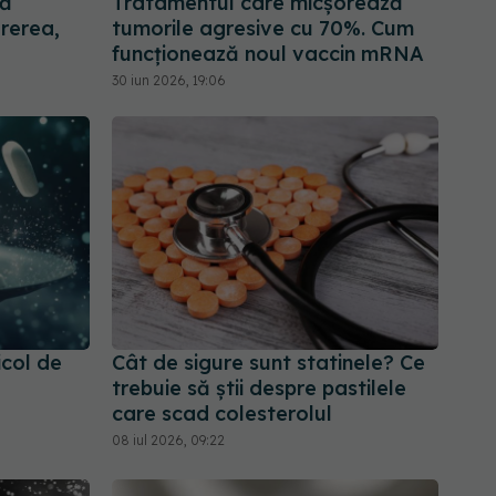
pă
Tratamentul care micșorează
urerea,
tumorile agresive cu 70%. Cum
funcționează noul vaccin mRNA
30 iun 2026, 19:06
icol de
Cât de sigure sunt statinele? Ce
trebuie să știi despre pastilele
care scad colesterolul
08 iul 2026, 09:22