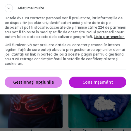
Aflați mai multe
Datele dvs. cu caracter personal vor fi prelucrate, iar informațiile de
pe dispozitiv (cookie-uri, identificatori unici și alte date de pe
dispozitiv) pot fi stocate, accesate de și trimise către 224 de parteneri
sau pot fi folosite în mod specific de acest site. Noi și partenerii noștri
putem folosi date exacte de localizare geografică.
Lista partenerilor.
e terapiei hormonale
La ce semne de alarmă 
Unii furnizori vă pot prelucra datele cu caracter personal în interes
Riscuri oncologice și
să fii atent dacă iei diur
legitim, față de care puteți obiecta prin gestionarea opțiunilor de mai
jos. Căutați un link în partea de jos a acestei pagini pentru a gestiona
e, conform noilor date
03 apr 2026, 15:45
sau a vă retrage consimțământul în setările de confidențialitate și
18:25
cookie-uri.
Gestionați opțiunile
Consimțământ