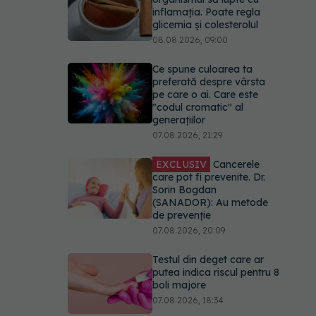
inflamația. Poate regla
glicemia și colesterolul
08.08.2026, 09:00
Ce spune culoarea ta
preferată despre vârsta
pe care o ai. Care este
"codul cromatic" al
generațiilor
07.08.2026, 21:29
EXCLUSIV
Cancerele
care pot fi prevenite. Dr.
Sorin Bogdan
(SANADOR): Au metode
de prevenție
07.08.2026, 20:09
Testul din deget care ar
putea indica riscul pentru 8
boli majore
07.08.2026, 18:34