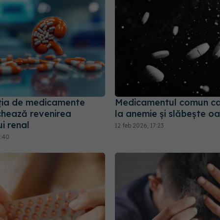
ția de medicamente
Medicamentul comun ca
chează revenirea
la anemie și slăbește o
i renal
12 feb 2026, 17:23
2:40