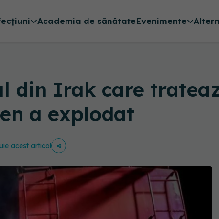
fecțiuni
Academia de sănătate
Evenimente
Alter
al din Irak care trate
gen a explodat
uie acest articol