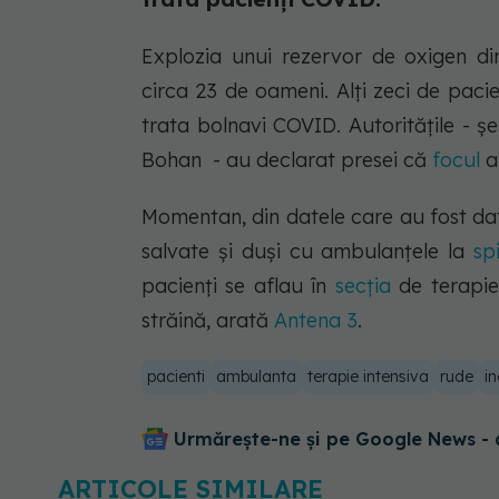
Explozia unui rezervor de oxigen din
circa 23 de oameni. Alți zeci de pacie
trata bolnavi COVID. Autoritățile - șe
Bohan - au declarat presei că
focul
a 
Momentan, din datele care au fost date
salvate și duși cu ambulanțele la
sp
pacienți se aflau în
secția
de terapie 
străină, arată
Antena 3
.
pacienti
ambulanta
terapie intensiva
rude
i
Urmărește-ne și pe Google News - 
ARTICOLE SIMILARE