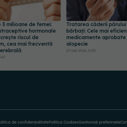
 3 milioane de femei:
Tratarea căderii părului
ntraceptive hormonale
bărbați: Cele mai eficie
crește riscul de
medicamente aprobate 
m, cea mai frecventă
alopecie
erebrală
07 mai 2026, 11:55
3:47
olitica de confidențialitate
Politica Cookies
Gestionați preferințele
Con