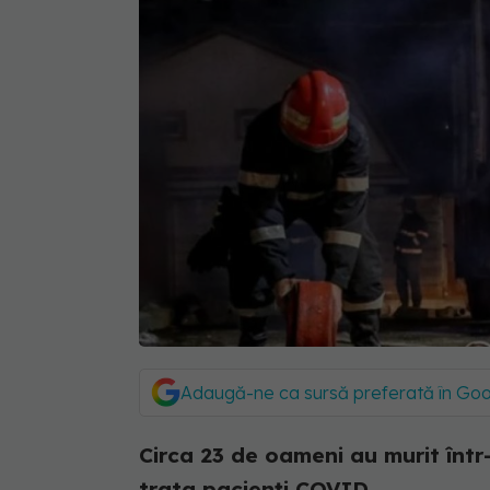
Adaugă-ne ca sursă preferată în Go
Circa 23 de oameni au murit într-
trata pacienți COVID.