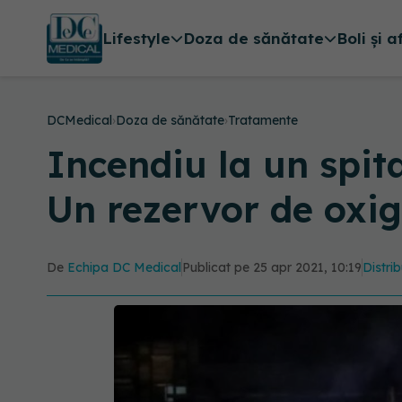
Lifestyle
Doza de sănătate
Boli și a
DCMedical
›
Doza de sănătate
›
Tratamente
Incendiu la un spit
Un rezervor de oxi
De
Echipa DC Medical
Publicat pe 25 apr 2021, 10:19
Distrib