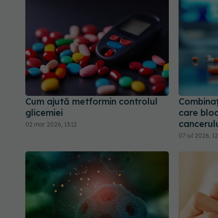
Cum ajută metformin controlul
Combina
glicemiei
care blo
cancerulu
02 mar 2026, 13:12
07 iul 2026, 1