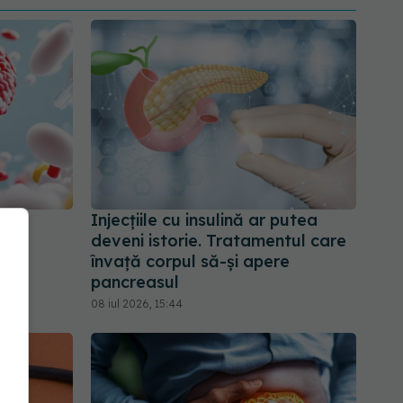
ra
Injecțiile cu insulină ar putea
deveni istorie. Tratamentul care
învață corpul să-și apere
pancreasul
08 iul 2026, 15:44