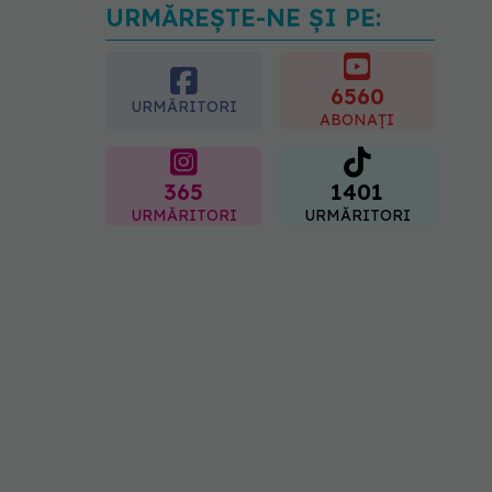
URMĂREȘTE-NE ȘI PE:
Fereastra alimentară de
opt ore ar putea ajuta
creierul femeilor de peste
50 de ani
6560
URMĂRITORI
08.08.2026, 10:00
ABONAȚI
365
1401
URMĂRITORI
URMĂRITORI