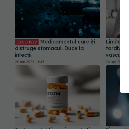
Medicamentul care îți
Limităril
EXCLUSIV
distruge stomacul. Duce la
tardive. 
infecții
vascular
20 iun 2026, 11:45
24 apr 2026, 