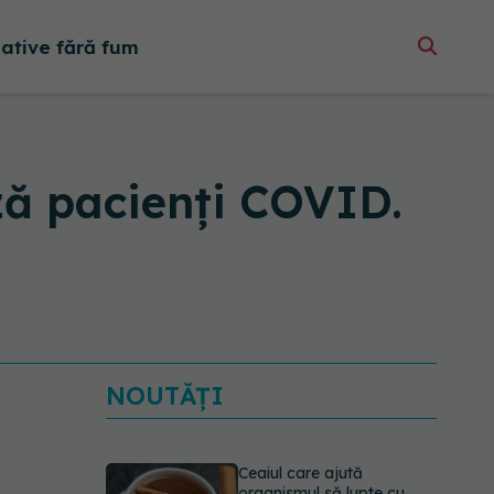
native fără fum
ază pacienți COVID.
NOUTĂȚI
Ceaiul care ajută
organismul să lupte cu