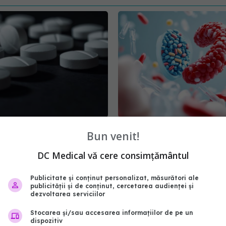
zilnică, sub semnul
Metformin, impact asup
Bun venit!
i. Risc crescut de deces
pacienților cu cancer
er
15 apr 2026, 12:45
DC Medical vă cere consimțământul
08:59
Publicitate și conținut personalizat, măsurători ale
publicității și de conținut, cercetarea audienței și
dezvoltarea serviciilor
Stocarea și/sau accesarea informațiilor de pe un
dispozitiv