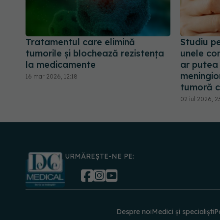
Tratamentul care elimină
Studiu pe
tumorile și blochează rezistența
unele co
la medicamente
ar putea 
meningio
16 mar 2026, 12:18
tumoră c
02 iul 2026, 2
URMĂREȘTE-NE PE:
Despre noi
Medici și specialiști
P