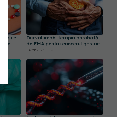
trebuie
Durvalumab, terapia aprobată
etice
de EMA pentru cancerul gastric
04 feb 2026, 11:53