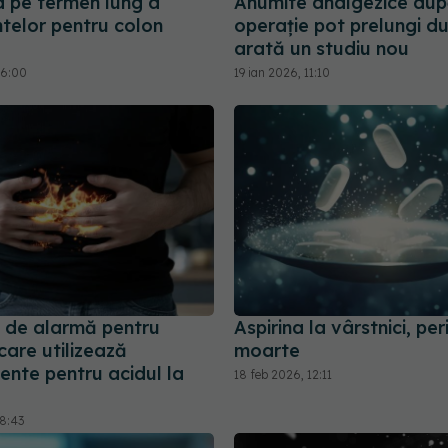
a pe termen lung a
Anumite analgezice du
telor pentru colon
operație pot prelungi d
arată un studiu nou
16:00
19 ian 2026, 11:10
 de alarmă pentru
Aspirina la vârstnici, per
 care utilizează
moarte
nte pentru acidul la
18 feb 2026, 12:11
08:43