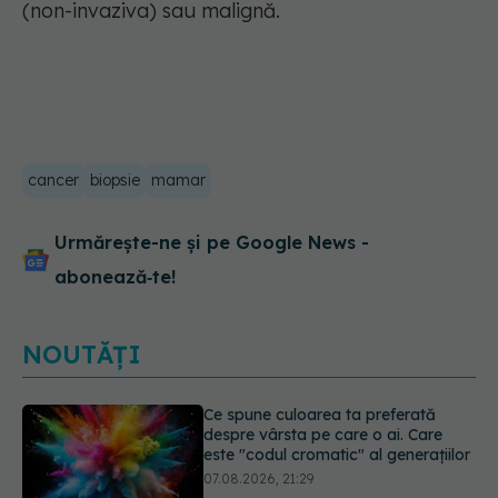
(non-invaziva) sau malignă.
cancer
biopsie
mamar
Urmărește-ne și pe Google News -
abonează‑te!
NOUTĂȚI
EXCLUSIV
Cancerele care pot fi
prevenite. Dr. Sorin Bogdan
(SANADOR): Au metode de
prevenție