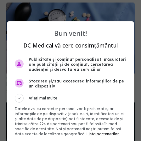
Bun venit!
DC Medical vă cere consimțământul
Publicitate și conținut personalizat, măsurători
ale publicității și de conținut, cercetarea
Cum distruge un medicament de tensiune
audienței și dezvoltarea serviciilor
bacteriile rezistente
22 apr 2026, 12:05
Stocarea și/sau accesarea informațiilor de pe
un dispozitiv
Aflați mai multe
Datele dvs. cu caracter personal vor fi prelucrate, iar
informațiile de pe dispozitiv (cookie-uri, identificatori unici
și alte date de pe dispozitiv) pot fi stocate, accesate de și
trimise către 224 de parteneri sau pot fi folosite în mod
specific de acest site. Noi și partenerii noștri putem folosi
date exacte de localizare geografică.
Lista partenerilor.