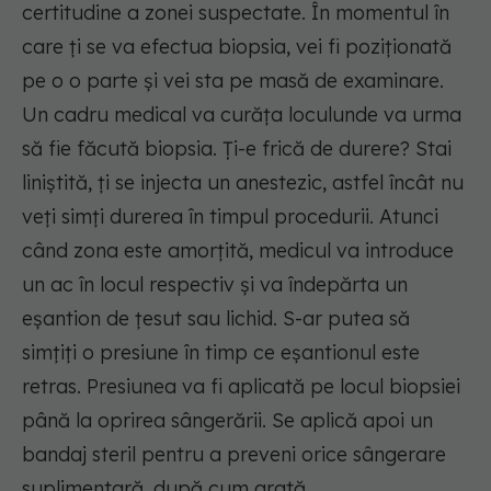
certitudine a zonei suspectate. În momentul în
care ți se va efectua biopsia, vei fi poziționată
pe o o parte și vei sta pe masă de examinare.
Un cadru medical va curăța loculunde va urma
să fie făcută biopsia. Ți-e frică de durere? Stai
liniștită, ți se injecta un anestezic, astfel încât nu
veți simți durerea în timpul procedurii. Atunci
când zona este amorțită, medicul va introduce
un ac în locul respectiv și va îndepărta un
eșantion de țesut sau lichid. S-ar putea să
simțiți o presiune în timp ce eșantionul este
retras. Presiunea va fi aplicată pe locul biopsiei
până la oprirea sângerării. Se aplică apoi un
bandaj steril pentru a preveni orice sângerare
suplimentară, după cum arată