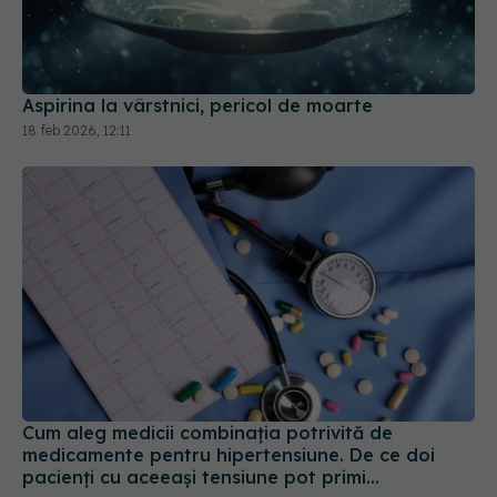
Aspirina la vârstnici, pericol de moarte
18 feb 2026, 12:11
Cum aleg medicii combinația potrivită de
medicamente pentru hipertensiune. De ce doi
pacienți cu aceeași tensiune pot primi
tratamente diferite
06 aug 2026, 16:19