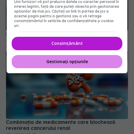
Unii furnizori vă pot prelucra datele cu caracter personal în
interes legitim, față de care puteți obiecta prin gestionarea
opțiunilor de mai jos. Căutați un link în partea de jos a
acestei pagini pentru a gestiona sau a vă retrage
consimțământul în setările de confidențialitate și cookie-
Durvalumab, terapia aprobată de EMA pentru
uri.
cancerul gastric
04 feb 2026, 11:53
Consimțământ
Gestionați opțiunile
Combinația de medicamente care blochează
revenirea cancerului renal
07 iul 2026, 12:40