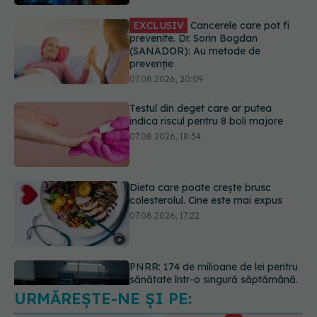
07.08.2026, 20:09
Testul din deget care ar putea
indica riscul pentru 8 boli majore
07.08.2026, 18:34
Dieta care poate crește brusc
colesterolul. Cine este mai expus
07.08.2026, 17:22
PNRR: 174 de milioane de lei pentru
sănătate într-o singură săptămână.
Ce spitale primesc bani
07.08.2026, 16:41
URMĂREȘTE-NE ȘI PE:
Ce spune culoarea ta preferată
despre vârsta pe care o ai. Care
este "codul cromatic" al generațiilor
6560