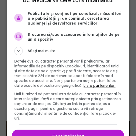
DC Medical vă cere consimțământul
Publicitate și conținut personalizat, măsurători
ale publicității și de conținut, cercetarea
audienței și dezvoltarea serviciilor
Stocarea și/sau accesarea informațiilor de pe
un dispozitiv
Aflați mai multe
Datele dvs. cu caracter personal vor fi prelucrate, iar
informațiile de pe dispozitiv (cookie-uri, identificatori unici
și alte date de pe dispozitiv) pot fi stocate, accesate de și
trimise către 224 de parteneri sau pot fi folosite în mod
specific de acest site. Noi și partenerii noștri putem folosi
date exacte de localizare geografică.
Lista partenerilor.
Unii furnizori vă pot prelucra datele cu caracter personal în
interes legitim, față de care puteți obiecta prin gestionarea
opțiunilor de mai jos. Căutați un link în partea de jos a
acestei pagini pentru a gestiona sau a vă retrage
consimțământul în setările de confidențialitate și cookie-
uri.