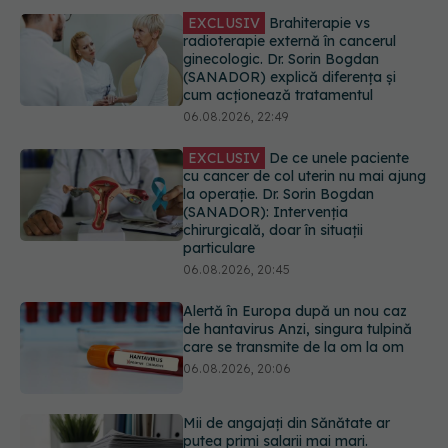
EXCLUSIV
De ce unele paciente
cu cancer de col uterin nu mai ajung
la operație. Dr. Sorin Bogdan
(SANADOR): Intervenția
chirurgicală, doar în situații
particulare
06.08.2026, 20:45
Alertă în Europa după un nou caz
de hantavirus Anzi, singura tulpină
care se transmite de la om la om
06.08.2026, 20:06
Mii de angajați din Sănătate ar
putea primi salarii mai mari.
Sindicatele cer schimbarea legii
06.08.2026, 19:26
EXCLUSIV
Cancerele ginecologice
care pot fi tratate fără operație. Dr.