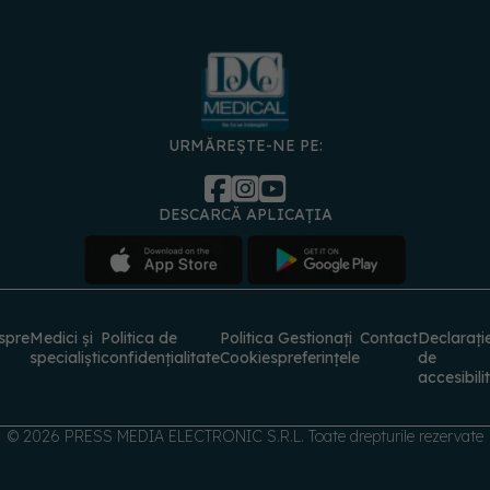
URMĂREȘTE-NE PE:
DESCARCĂ APLICAȚIA
spre
Medici și
Politica de
Politica
Gestionați
Contact
Declarați
specialiști
confidențialitate
Cookies
preferințele
de
accesibili
© 2026 PRESS MEDIA ELECTRONIC S.R.L. Toate drepturile rezervate