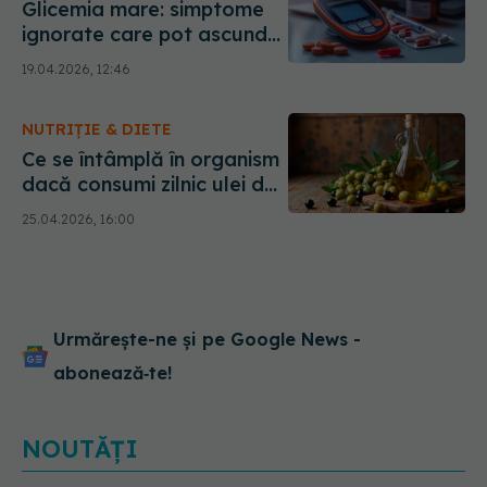
Glicemia mare: simptome
ignorate care pot ascunde
un risc serios
19.04.2026, 12:46
NUTRIȚIE & DIETE
Ce se întâmplă în organism
dacă consumi zilnic ulei de
măsline
25.04.2026, 16:00
Urmărește-ne și pe Google News -
abonează‑te!
NOUTĂȚI