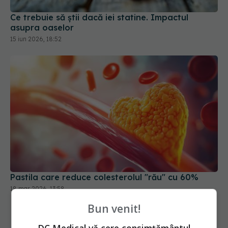
asupra oaselor
15 iun 2026, 18:52
Pastila care reduce colesterolul "rău" cu 60%
18 mar 2026, 13:58
Bun venit!