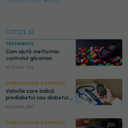
CITEȘTE ȘI
TRATAMENTE
Cum ajută metformin
controlul glicemiei
02.03.2026, 13:12
DIABETOLOGIE & NUTRIȚIE
Valorile care indică
prediabetul sau diabetul.
De ce hemoglobina
29.04.2026, 19:27
glicozilată este necesară
dacă ai rude cu diabet în
DIABETOLOGIE & NUTRIȚIE
familie