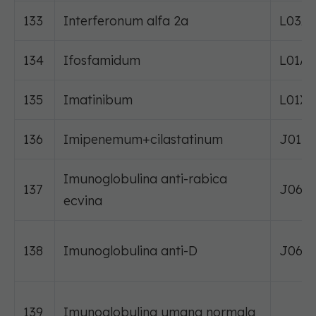
133
Interferonum alfa 2a
L03A
134
Ifosfamidum
L01A
135
Imatinibum
L01XE
136
Imipenemum+cilastatinum
J01D
Imunoglobulina anti-rabica
137
J06B
ecvina
138
Imunoglobulina anti-D
J06B
139
Imunoglobulina umana normala