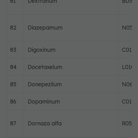
81
Dextranum
B05A
82
Diazepamum
N05B
83
Digoxinum
C01A
84
Docetaxelum
L01C
85
Donepezilum
N06D
86
Dopaminum
C01C
87
Dornaza alfa
R05C