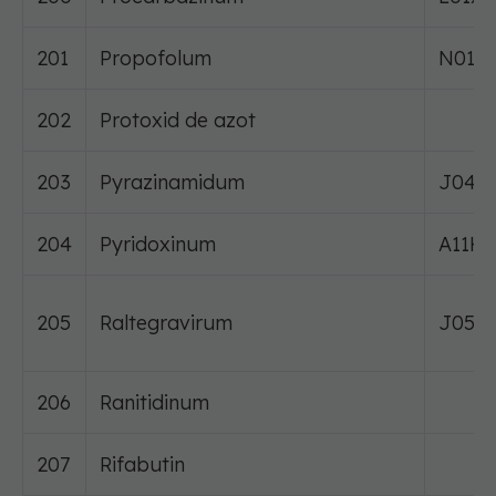
201
Propofolum
N01A
202
Protoxid de azot
203
Pyrazinamidum
J04A
204
Pyridoxinum
A11H
205
Raltegravirum
J05A
206
Ranitidinum
207
Rifabutin