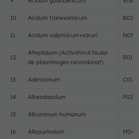
9
Acidum gadobenicum
V08C
10
Acidum tranexamicum
B02A
11
Acidum valproicum+saruri
N03A
Alteplasum (Activatorul tisular
12
B01A
de plasminogen recombinat)
13
Adenosinum
C01E
14
Albendazolum
P02C
15
Albuminum humanum
16
Allopurinolum
M04A