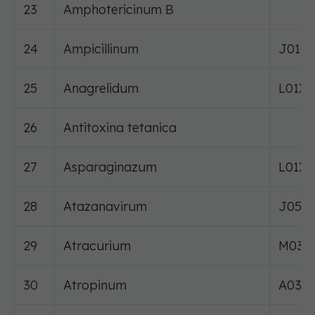
23
Amphotericinum B
24
Ampicillinum
J01C
25
Anagrelidum
L01X
26
Antitoxina tetanica
27
Asparaginazum
L01X
28
Atazanavirum
J05A
29
Atracurium
M03A
30
Atropinum
A03B