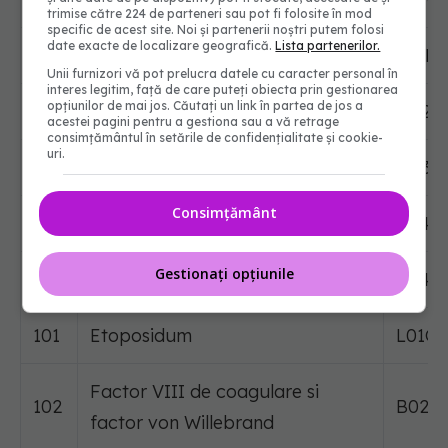
trimise către 224 de parteneri sau pot fi folosite în mod
specific de acest site. Noi și partenerii noștri putem folosi
date exacte de localizare geografică.
Lista partenerilor.
96
Epirubicinum
L01D
Unii furnizori vă pot prelucra datele cu caracter personal în
interes legitim, față de care puteți obiecta prin gestionarea
opțiunilor de mai jos. Căutați un link în partea de jos a
97
Ergometrinum
G02A
acestei pagini pentru a gestiona sau a vă retrage
consimțământul în setările de confidențialitate și cookie-
uri.
98
Estradiolum
G03C
Consimțământ
99
Ethambutolum
J04A
Gestionați opțiunile
100
Etionamidum
J04A
101
Etoposidum
L01CB
Factor VIII de coagulare si
102
B02B
factor von Willebrand