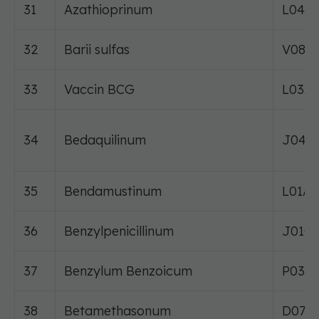
31
Azathioprinum
L04A
32
Barii sulfas
V08B
33
Vaccin BCG
L03A
34
Bedaquilinum
J04A
35
Bendamustinum
L01A
36
Benzylpenicillinum
J01C
37
Benzylum Benzoicum
P03A
38
Betamethasonum
D07A