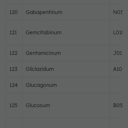
120
Gabapentinum
N03A
121
Gemcitabinum
L01B
122
Gentamicinum
J01G
123
Gliclazidum
A10B
124
Glucagonum
125
Glucosum
B05B