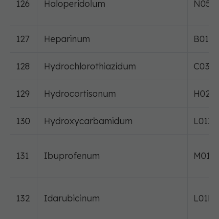
126
Haloperidolum
N05A
127
Heparinum
B01A
128
Hydrochlorothiazidum
C03A
129
Hydrocortisonum
H02A
130
Hydroxycarbamidum
L01X
131
Ibuprofenum
M01A
132
Idarubicinum
L01D