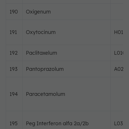
190
Oxigenum
191
Oxytocinum
H01B
192
Paclitaxelum
L01C
193
Pantoprazolum
A02B
194
Paracetamolum
195
Peg Interferon alfa 2a/2b
L03AB