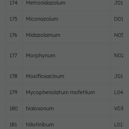
174
Metronidazolum
J01X
175
Miconazolum
D01A
176
Midazolamum
N05C
177
Morphynum
N02A
178
Moxifloxacinum
J01M
179
Mycophenolatum mofetilum
L04A
180
Naloxonum
V03A
181
Nilotinibum
L01X