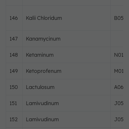
146
Kalii Chloridum
B05X
147
Kanamycinum
148
Ketaminum
N01A
149
Ketoprofenum
M01A
150
Lactulosum
A06A
151
Lamivudinum
J05A
152
Lamivudinum
J05A