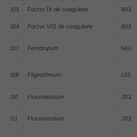
103
Factor IX de coagulare
B02B
104
Factor VIII de coagulare
B02B
107
Fentanylum
N02A
108
Filgrastimum
L03A
110
Fluconazolum
J02A
111
Fluconazolum
J02A