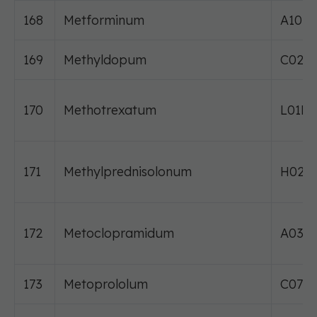
168
Metforminum
A10B
169
Methyldopum
C02A
170
Methotrexatum
L01BA
171
Methylprednisolonum
H02A
172
Metoclopramidum
A03F
173
Metoprololum
C07A