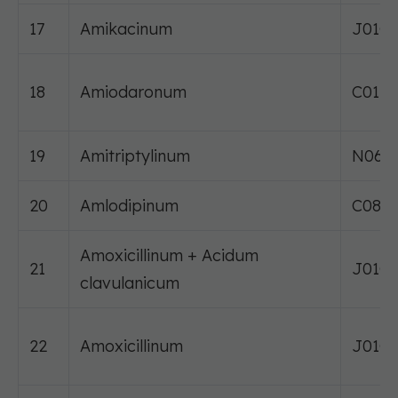
17
Amikacinum
J01G
18
Amiodaronum
C01B
19
Amitriptylinum
N06A
20
Amlodipinum
C08C
Amoxicillinum + Acidum
21
J01C
clavulanicum
22
Amoxicillinum
J01C