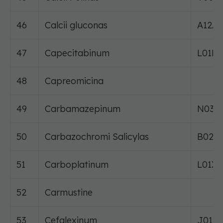
46
Calcii gluconas
A12A
47
Capecitabinum
L01B
48
Capreomicina
49
Carbamazepinum
N03A
50
Carbazochromi Salicylas
B02B
51
Carboplatinum
L01X
52
Carmustine
53
Cefalexinum
J01D