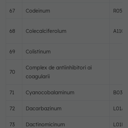
67
Codeinum
R05D
68
Colecalciferolum
A11C
69
Colistinum
Complex de antiinhibitori ai
70
coagularii
71
Cyanocobalaminum
B03B
72
Dacarbazinum
L01A
73
Dactinomicinum
L01D