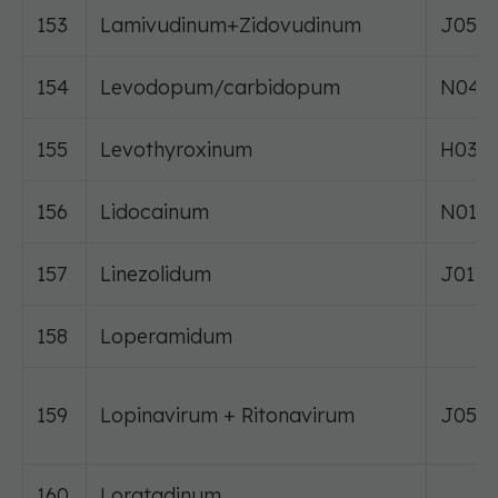
153
Lamivudinum+Zidovudinum
J05A
154
Levodopum/carbidopum
N04B
155
Levothyroxinum
H03A
156
Lidocainum
N01B
157
Linezolidum
J01X
158
Loperamidum
159
Lopinavirum + Ritonavirum
J05A
160
Loratadinum