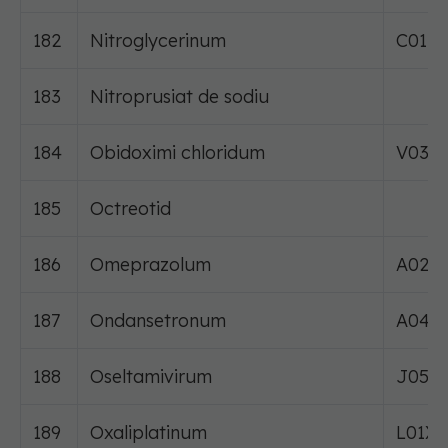
182
Nitroglycerinum
C01D
183
Nitroprusiat de sodiu
184
Obidoximi chloridum
V03A
185
Octreotid
186
Omeprazolum
A02B
187
Ondansetronum
A04A
188
Oseltamivirum
J05A
189
Oxaliplatinum
L01X