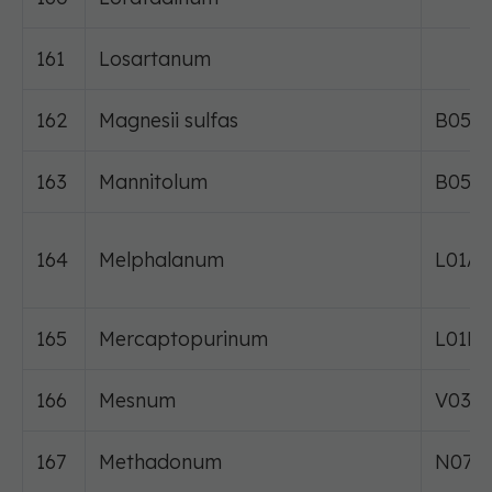
161
Losartanum
162
Magnesii sulfas
B05X
163
Mannitolum
B05B
164
Melphalanum
L01A
165
Mercaptopurinum
L01B
166
Mesnum
V03A
167
Methadonum
N07B