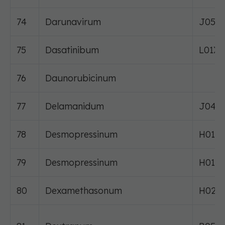
74
Darunavirum
J05A
75
Dasatinibum
L01X
76
Daunorubicinum
77
Delamanidum
J04A
78
Desmopressinum
H01B
79
Desmopressinum
H01B
80
Dexamethasonum
H02A