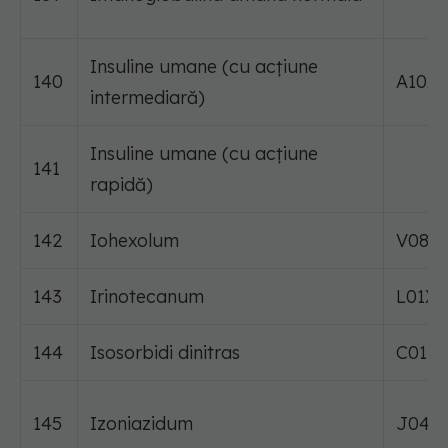
Insuline umane (cu acțiune
140
A10A
intermediară)
Insuline umane (cu acțiune
141
rapidă)
142
Iohexolum
V08A
143
Irinotecanum
L01XX
144
Isosorbidi dinitras
C01D
145
Izoniazidum
J04A