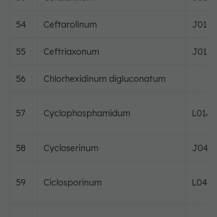
54
Ceftarolinum
J01DI
55
Ceftriaxonum
J01D
56
Chlorhexidinum digluconatum
57
Cyclophosphamidum
L01AA
58
Cycloserinum
J04A
59
Ciclosporinum
L04A