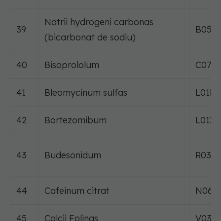
Natrii hydrogeni carbonas
39
B05X
(bicarbonat de sodiu)
40
Bisoprololum
C07A
41
Bleomycinum sulfas
L01D
42
Bortezomibum
L01X
43
Budesonidum
R03B
44
Cafeinum citrat
N06B
45
Calcii Folinas
V03A