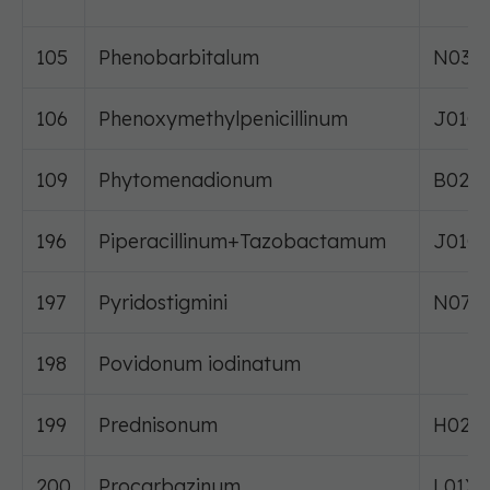
105
Phenobarbitalum
N03A
106
Phenoxymethylpenicillinum
J01C
109
Phytomenadionum
B02B
196
Piperacillinum+Tazobactamum
J01C
197
Pyridostigmini
N07A
198
Povidonum iodinatum
199
Prednisonum
H02A
200
Procarbazinum
L01XB