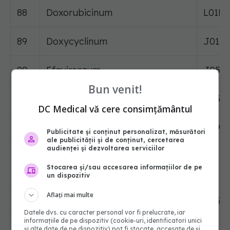
88
Doxorubicinum
L01D
89
Doxycyclinum
J01A
90
Efavirenzum
J05A
Bun venit!
91
Emtricitabinum + Tenofovirum
J05A
DC Medical vă cere consimțământul
92
Enalaprilum
C09A
Publicitate și conținut personalizat, măsurători
ale publicității și de conținut, cercetarea
audienței și dezvoltarea serviciilor
93
Enoxaparinum
B01A
Stocarea și/sau accesarea informațiilor de pe
un dispozitiv
Aflați mai multe
94
Entecavirum
J05A
Datele dvs. cu caracter personal vor fi prelucrate, iar
informațiile de pe dispozitiv (cookie-uri, identificatori unici
95
Epinephrinum
C01C
și alte date de pe dispozitiv) pot fi stocate, accesate de și