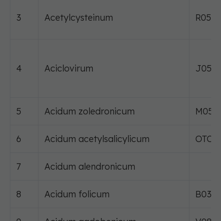
3
Acetylcysteinum
R05C
4
Aciclovirum
J05A
5
Acidum zoledronicum
M05B
6
Acidum acetylsalicylicum
OTC
7
Acidum alendronicum
8
Acidum folicum
B03B