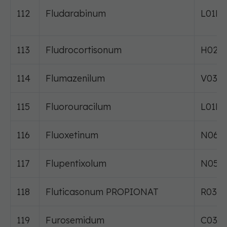
112
Fludarabinum
L01B
113
Fludrocortisonum
H02A
114
Flumazenilum
V03A
115
Fluorouracilum
L01B
116
Fluoxetinum
N06A
117
Flupentixolum
N05A
118
Fluticasonum PROPIONAT
R03B
119
Furosemidum
C03C