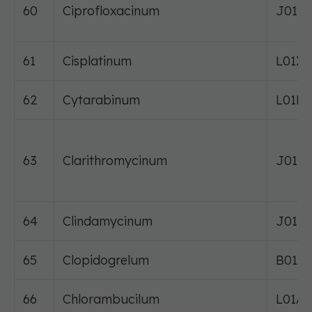
60
Ciprofloxacinum
J01M
61
Cisplatinum
L01XA
62
Cytarabinum
L01BC
63
Clarithromycinum
J01F
64
Clindamycinum
J01FF
65
Clopidogrelum
B01A
66
Chlorambucilum
L01A