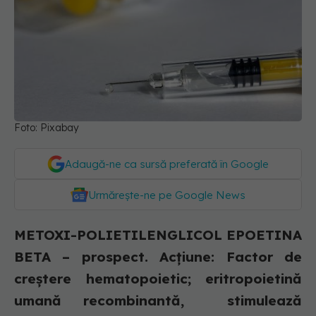
Foto: Pixabay
Adaugă-ne ca sursă preferată în Google
Urmărește-ne pe Google News
METOXI-POLIETILENGLICOL EPOETINA
BETA – prospect. Acțiune: Factor de
creștere hematopoietic; eritropoietină
umană recombinantă, stimulează