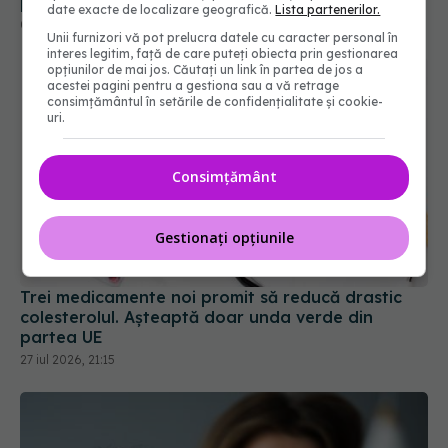
date exacte de localizare geografică.
Lista partenerilor.
Unii furnizori vă pot prelucra datele cu caracter personal în
interes legitim, față de care puteți obiecta prin gestionarea
opțiunilor de mai jos. Căutați un link în partea de jos a
acestei pagini pentru a gestiona sau a vă retrage
consimțământul în setările de confidențialitate și cookie-
uri.
Consimțământ
Gestionați opțiunile
Trei medicamente noi promit să reducă drastic
colesterolul. Așteaptă doar unda verde din
partea UE
27 iul 2026, 21:15