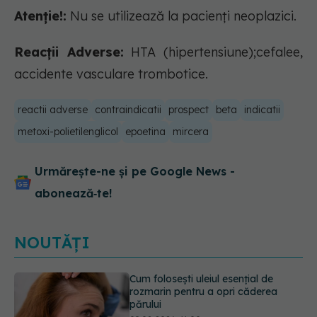
Atenție!:
Nu se utilizează la pacienți neoplazici.
Reacții Adverse:
HTA (hipertensiune);cefalee,
accidente vasculare trombotice.
reactii adverse
contraindicatii
prospect
beta
indicatii
metoxi-polietilenglicol
epoetina
mircera
Urmărește-ne și pe Google News -
abonează‑te!
NOUTĂȚI
Secretul ciocolatei perfecte a fost
descoperit. Nu se află în rețetă