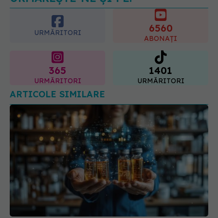
părului
6560
09.08.2026, 11:00
URMĂRITORI
ABONAȚI
365
1401
URMĂRITORI
URMĂRITORI
ARTICOLE SIMILARE
Japonia aprobă primele medicamente din lume
pentru Parkinson și insuficiență cardiacă severă,