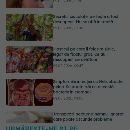
09.08.2026, 10:00
Plasticul pe care îl folosim zilnic,
legat de ficatul gras. Ce au
descoperit cercetătorii
09.08.2026, 09:47
Simptomele infecției cu Helicobacter
pylori. Se poate trăi cu această
bacterie în stomac?
09.08.2026, 09:00
Transpirații nocturne: semnul ignorat
care poate ascunde probleme
serioase de sănătate
08.08.2026, 20:00
URMĂREȘTE-NE ȘI PE:
Cum folosești uleiul esențial de
rozmarin pentru a opri căderea