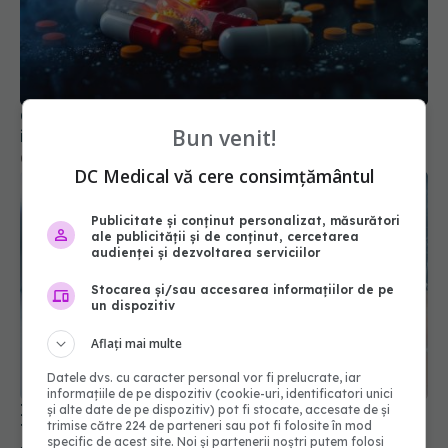
Cel mai puternic calmant de durere este, de fapt,
ineficient în multe cazuri
02 mar 2026, 12:10
Bun venit!
DC Medical vă cere consimțământul
Publicitate și conținut personalizat, măsurători
ale publicității și de conținut, cercetarea
audienței și dezvoltarea serviciilor
Stocarea și/sau accesarea informațiilor de pe
un dispozitiv
Aflați mai multe
Injecțiile cu insulină ar putea deveni istorie.
Datele dvs. cu caracter personal vor fi prelucrate, iar
Tratamentul care învață corpul să-și apere
informațiile de pe dispozitiv (cookie-uri, identificatori unici
pancreasul
și alte date de pe dispozitiv) pot fi stocate, accesate de și
trimise către 224 de parteneri sau pot fi folosite în mod
08 iul 2026, 15:44
specific de acest site. Noi și partenerii noștri putem folosi