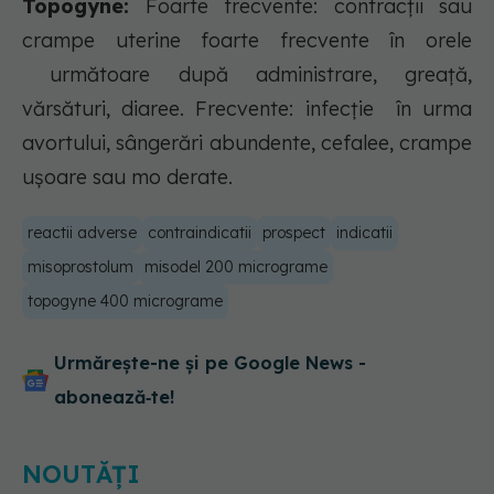
Topogyne:
Foarte frecvente: contracții sau
crampe uterine foarte frecvente în orele
următoare după administrare, greață,
vărsături, diaree. Frecvente: infecție în urma
avortului, sângerări abundente, cefalee, crampe
ușoare sau mo derate.
reactii adverse
contraindicatii
prospect
indicatii
misoprostolum
misodel 200 micrograme
topogyne 400 micrograme
Urmărește-ne și pe Google News -
abonează‑te!
NOUTĂȚI