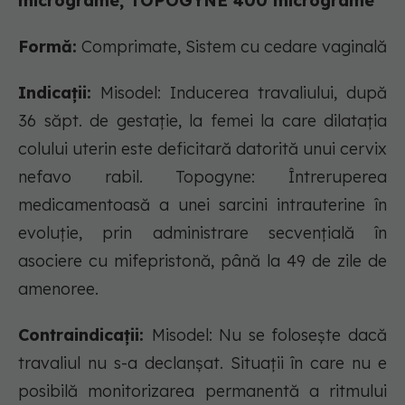
micrograme, TOPOGYNE 400 micrograme
Formă:
Comprimate, Sistem cu cedare vaginală
Indicații:
Misodel: Inducerea travaliului, după
36 săpt. de gestație, la femei la care dilatația
colului uterin este deficitară datorită unui cervix
nefavo rabil. Topogyne: Întreruperea
medicamentoasă a unei sarcini intrauterine în
evoluție, prin administrare secvențială în
asociere cu mifepristonă, până la 49 de zile de
amenoree.
Contraindicații:
Misodel: Nu se folosește dacă
travaliul nu s-a declanșat. Situații în care nu e
posibilă monitorizarea permanentă a ritmului