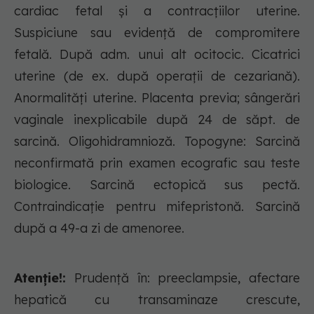
cardiac fetal și a contracțiilor uterine.
Suspiciune sau evidență de compromitere
fetală. După adm. unui alt ocitocic. Cicatrici
uterine (de ex. după operații de cezariană).
Anormalități uterine. Placenta previa; sângerări
vaginale inexplicabile după 24 de săpt. de
sarcină. Oligohidramnioză. Topogyne: Sarcină
neconfirmată prin examen ecografic sau teste
biologice. Sarcină ectopică sus pectă.
Contraindicație pentru mifepristonă. Sarcină
după a 49-a zi de amenoree.
Atenție!:
Prudență în: preeclampsie, afectare
hepatică cu transaminaze crescute,