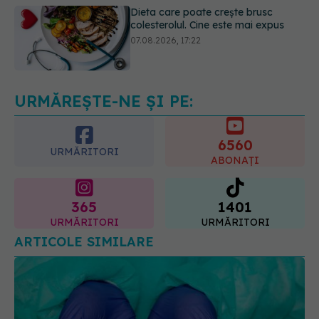
Ceaiul care ajută organismul să
lupte cu inflamația. Poate regla
glicemia și colesterolul
08.08.2026, 09:00
URMĂREȘTE-NE ȘI PE:
6560
URMĂRITORI
ABONAȚI
365
1401
URMĂRITORI
URMĂRITORI
ARTICOLE SIMILARE