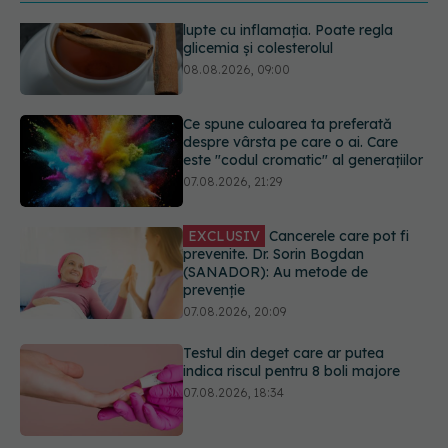
Ce spune culoarea ta preferată
despre vârsta pe care o ai. Care
este "codul cromatic" al generațiilor
07.08.2026, 21:29
EXCLUSIV
Cancerele care pot fi
prevenite. Dr. Sorin Bogdan
(SANADOR): Au metode de
prevenție
07.08.2026, 20:09
Testul din deget care ar putea
indica riscul pentru 8 boli majore
07.08.2026, 18:34
Dieta care poate crește brusc
colesterolul. Cine este mai expus
07.08.2026, 17:22