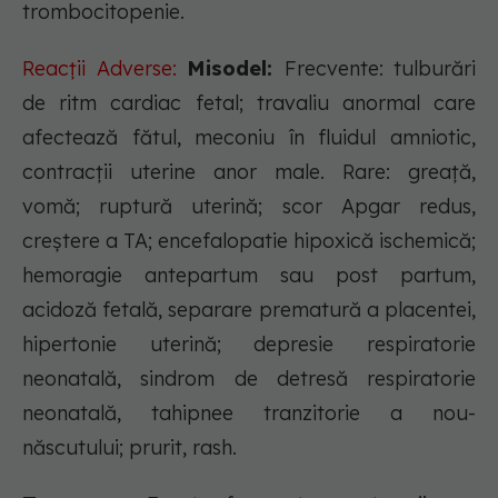
trombocitopenie.
Reacții Adverse:
Misodel:
Frecvente: tulburări
de ritm cardiac fetal; travaliu anormal care
afectează fătul, meconiu în fluidul amniotic,
contracții uterine anor male. Rare: greață,
vomă; ruptură uterină; scor Apgar redus,
creștere a TA; encefalopatie hipoxică ischemică;
hemoragie antepartum sau post partum,
acidoză fetală, separare prematură a placentei,
hipertonie uterină; depresie respiratorie
neonatală, sindrom de detresă respiratorie
neonatală, tahipnee tranzitorie a nou-
născutului; prurit, rash.