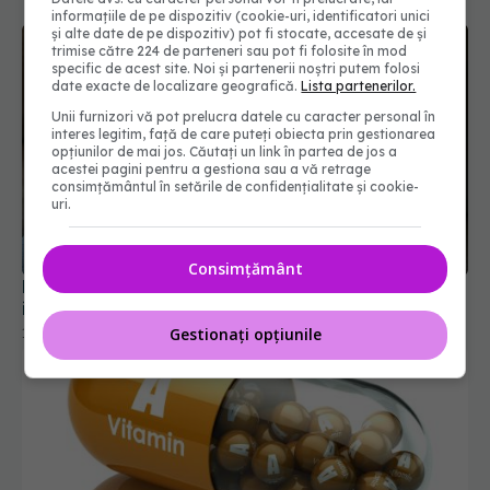
informațiile de pe dispozitiv (cookie-uri, identificatori unici
și alte date de pe dispozitiv) pot fi stocate, accesate de și
trimise către 224 de parteneri sau pot fi folosite în mod
specific de acest site. Noi și partenerii noștri putem folosi
date exacte de localizare geografică.
Lista partenerilor.
Unii furnizori vă pot prelucra datele cu caracter personal în
interes legitim, față de care puteți obiecta prin gestionarea
opțiunilor de mai jos. Căutați un link în partea de jos a
acestei pagini pentru a gestiona sau a vă retrage
consimțământul în setările de confidențialitate și cookie-
uri.
Consimțământ
Riscul de cancer gastric la utilizatorii de IPP,
infirmat
Gestionați opțiunile
10 mar 2026, 18:41