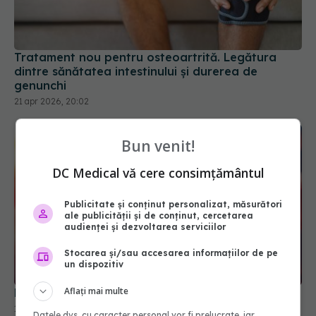
Tratament nou pentru osteoartrită. Legătura
dintre sănătatea intestinului și durerea de
genunchi
21 apr 2026, 20:02
Bun venit!
DC Medical vă cere consimțământul
Publicitate și conținut personalizat, măsurători
ale publicității și de conținut, cercetarea
audienței și dezvoltarea serviciilor
Stocarea și/sau accesarea informațiilor de pe
un dispozitiv
Aflați mai multe
Pastila care reduce colesterolul "rău" cu 60%
18 mar 2026, 13:58
Datele dvs. cu caracter personal vor fi prelucrate, iar