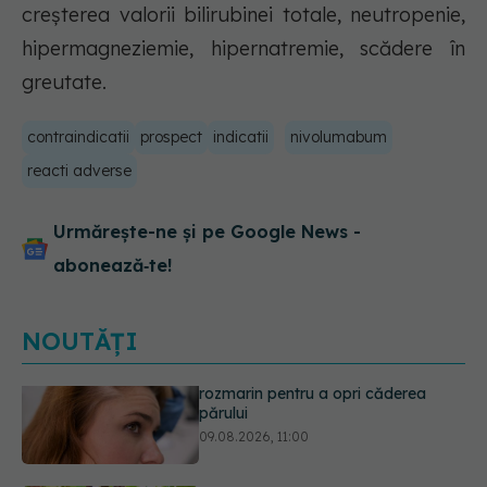
creșterea valorii bilirubinei totale, neutropenie,
hipermagneziemie, hipernatremie, scădere în
greutate.
contraindicatii
prospect
indicatii
nivolumabum
reacti adverse
Urmărește-ne și pe Google News -
abonează‑te!
NOUTĂȚI
Secretul ciocolatei perfecte a fost
descoperit. Nu se află în rețetă
09.08.2026, 10:00