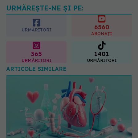
URMĂREȘTE-NE ȘI PE:
6560
URMĂRITORI
ABONAȚI
365
1401
URMĂRITORI
URMĂRITORI
ARTICOLE SIMILARE