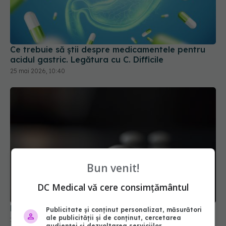
Ce trebuie să știi despre medicamentele pentru
acidul gastric. Legătura cu C. Difficile
25 mai 2026, 10:40
Bun venit!
DC Medical vă cere consimțământul
Medicamentul comun care îți distruge sănătatea
Publicitate și conținut personalizat, măsurători
ale publicității și de conținut, cercetarea
12 mar 2026, 19:09
audienței și dezvoltarea serviciilor