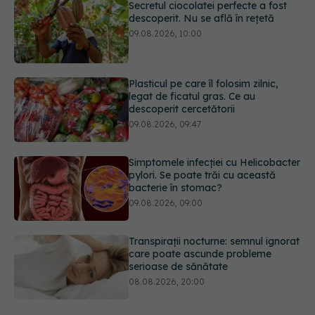
Plasticul pe care îl folosim zilnic,
legat de ficatul gras. Ce au
descoperit cercetătorii
09.08.2026, 09:47
Simptomele infecției cu Helicobacter
pylori. Se poate trăi cu această
bacterie în stomac?
09.08.2026, 09:00
Transpirații nocturne: semnul ignorat
care poate ascunde probleme
serioase de sănătate
08.08.2026, 20:00
Cum folosești uleiul esențial de
rozmarin pentru a opri căderea
părului
09.08.2026, 11:00