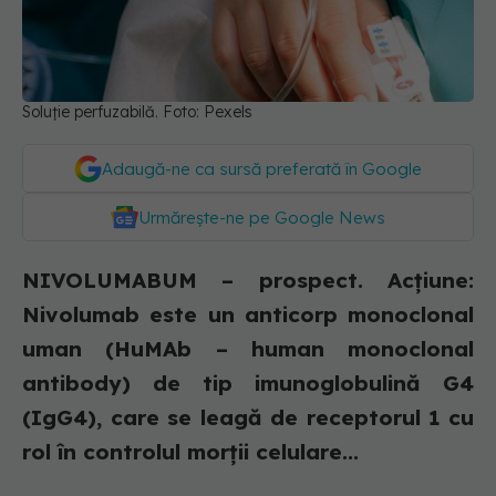
Soluție perfuzabilă. Foto: Pexels
Adaugă-ne ca sursă preferată în Google
Urmărește-ne pe Google News
NIVOLUMABUM – prospect. Acțiune:
Nivolumab este un anticorp monoclonal
uman (HuMAb – human monoclonal
antibody) de tip imunoglobulină G4
(IgG4), care se leagă de receptorul 1 cu
rol în controlul morții celulare...