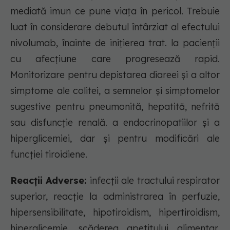
mediată imun ce pune viața în pericol. Trebuie
luat în considerare debutul întârziat al efectului
nivolumab, înainte de inițierea trat. la pacienții
cu afecțiune care progresează rapid.
Monitorizare pentru depistarea diareei și a altor
simptome ale colitei, a semnelor și simptomelor
sugestive pentru pneumonită, hepatită, nefrită
sau disfuncție renală. a endocrinopatiilor și a
hiperglicemiei, dar și pentru modificări ale
funcției tiroidiene.
Reacții Adverse:
infecții ale tractului respirator
superior, reacție la administrarea în perfuzie,
hipersensibilitate, hipotiroidism, hipertiroidism,
hiperglicemie, scăderea apetitului alimentar,