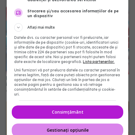
Stocarea și/sau accesarea informațiilor de pe
un dispozitiv
Aflați mai multe
Datele dvs. cu caracter personal vor fi prelucrate, iar
informațiile de pe dispozitiv (cookie-uri, identificatori unici
și alte date de pe dispozitiv) pot fi stocate, accesate de și
trimise către 224 de parteneri sau pot fi folosite în mod
specific de acest site. Noi și partenerii noștri putem folosi
date exacte de localizare geografică.
Lista partenerilor.
Unii furnizori vă pot prelucra datele cu caracter personal în
interes legitim, față de care puteți obiecta prin gestionarea
Medicamentul comun care poate crește eficiența
opțiunilor de mai jos. Căutați un link în partea de jos a
imunoterapiei în cancer
acestei pagini pentru a gestiona sau a vă retrage
consimțământul în setările de confidențialitate și cookie-
05 mar 2026, 09:38
uri.
Consimțământ
Gestionați opțiunile