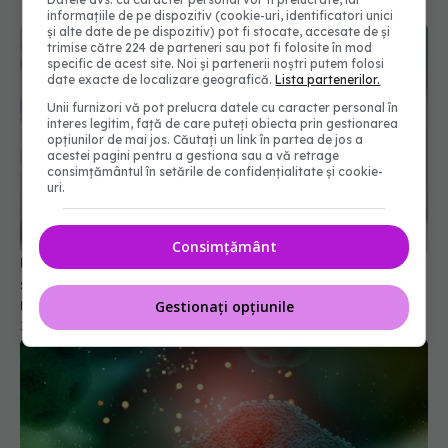
informațiile de pe dispozitiv (cookie-uri, identificatori unici
și alte date de pe dispozitiv) pot fi stocate, accesate de și
trimise către 224 de parteneri sau pot fi folosite în mod
specific de acest site. Noi și partenerii noștri putem folosi
date exacte de localizare geografică.
Lista partenerilor.
Unii furnizori vă pot prelucra datele cu caracter personal în
interes legitim, față de care puteți obiecta prin gestionarea
opțiunilor de mai jos. Căutați un link în partea de jos a
acestei pagini pentru a gestiona sau a vă retrage
consimțământul în setările de confidențialitate și cookie-
uri.
Consimțământ
Un nou medicament aproape dublează
supraviețuirea pacienților cu cancer pancreatic
metastatic
Gestionați opțiunile
30 iun 2026, 22:35