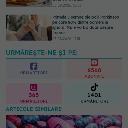
pe care 80% dintre oameni le
ignoră. Nu e vorba doar despre
tremor
05.08.2026, 17:31
Gabriela Cristea, manifest pentru
respect și acceptare: Corpul
fiecăruia spune o poveste
05.08.2026, 21:23
URMĂREȘTE-NE ȘI PE:
6560
URMĂRITORI
ABONAȚI
365
1401
URMĂRITORI
URMĂRITORI
ARTICOLE SIMILARE