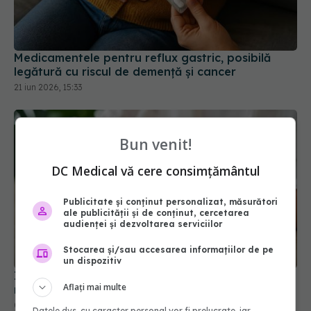
Medicamentele pentru reflux gastric, posibilă
legătură cu riscul de demență și cancer
21 iun 2026, 15:33
Bun venit!
DC Medical vă cere consimțământul
Publicitate și conținut personalizat, măsurători
ale publicității și de conținut, cercetarea
audienței și dezvoltarea serviciilor
Stocarea și/sau accesarea informațiilor de pe
un dispozitiv
Injecția care scade glicemia și accelerează
Aflați mai multe
metabolismul. Ce trebuie să știi despre Retatrutid
08 iun 2026, 11:46
Datele dvs. cu caracter personal vor fi prelucrate, iar