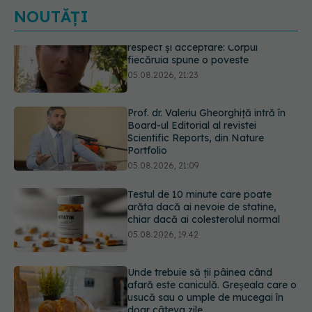
NOUTĂȚI
Prof. dr. Valeriu Gheorghiță intră în
Board-ul Editorial al revistei
Scientific Reports, din Nature
Portfolio
05.08.2026, 21:09
Testul de 10 minute care poate
arăta dacă ai nevoie de statine,
chiar dacă ai colesterolul normal
05.08.2026, 19:42
Unde trebuie să ții pâinea când
afară este caniculă. Greșeala care o
usucă sau o umple de mucegai în
doar câteva zile
05.08.2026, 18:33
Primele 5 semne ale bolii Parkinson