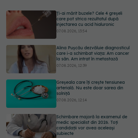
Alina Pușcău dezvăluie diagnosticul
care i-a schimbat viața: Am cancer
la sân. Am intrat în metastază
07.08.2026, 12:39
Greșeala care îți crește tensiunea
arterială. Nu este doar sarea din
solniță
07.08.2026, 12:14
Schimbare majoră la examenul de
medic specialist din 2026. Toți
candidații vor avea aceleași
subiecte
07.08.2026, 11:52
Ashwagandha: 4 efecte adverse
potențial grave
07.08.2026, 11:03