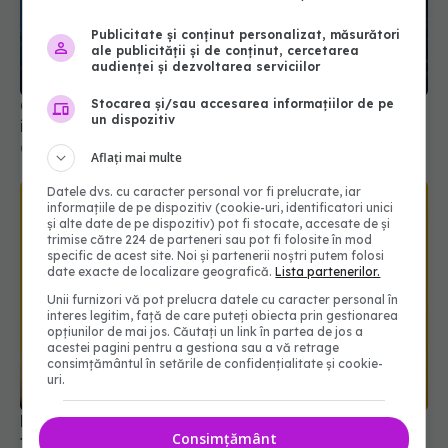
Publicitate și conținut personalizat, măsurători
ale publicității și de conținut, cercetarea
audienței și dezvoltarea serviciilor
Stocarea și/sau accesarea informațiilor de pe
Cel mai puternic calmant de durere este, de fapt,
un dispozitiv
ineficient în multe cazuri
02 mar 2026, 12:10
Aflați mai multe
Datele dvs. cu caracter personal vor fi prelucrate, iar
informațiile de pe dispozitiv (cookie-uri, identificatori unici
și alte date de pe dispozitiv) pot fi stocate, accesate de și
trimise către 224 de parteneri sau pot fi folosite în mod
specific de acest site. Noi și partenerii noștri putem folosi
date exacte de localizare geografică.
Lista partenerilor.
Unii furnizori vă pot prelucra datele cu caracter personal în
interes legitim, față de care puteți obiecta prin gestionarea
opțiunilor de mai jos. Căutați un link în partea de jos a
acestei pagini pentru a gestiona sau a vă retrage
consimțământul în setările de confidențialitate și cookie-
uri.
Medicamentul care ajută creierul să elimine
Consimțământ
toxinele asociate Alzheimer