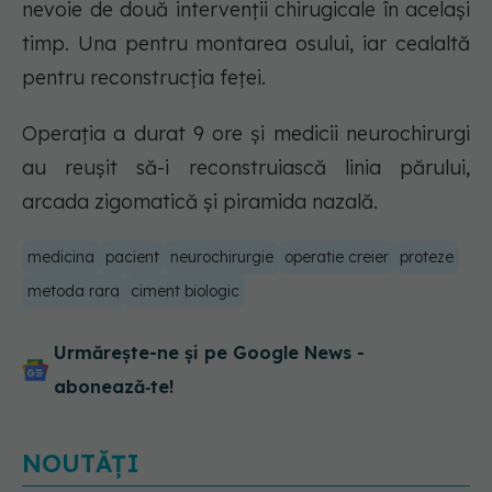
nevoie de două intervenţii chirugicale în acelaşi
timp. Una pentru montarea osului, iar cealaltă
pentru reconstrucţia feţei.
Operația a durat 9 ore și medicii neurochirurgi
au reușit să-i reconstruiască linia părului,
arcada zigomatică și piramida nazală.
medicina
pacient
neurochirurgie
operatie creier
proteze
metoda rara
ciment biologic
Urmărește-ne și pe Google News -
abonează‑te!
NOUTĂȚI