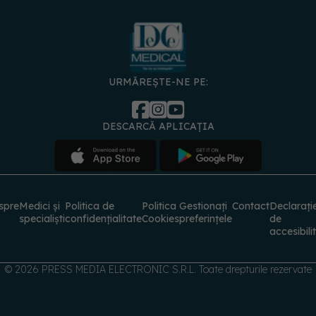
URMĂREȘTE-NE PE:
DESCARCĂ APLICAȚIA
spre
Medici și
Politica de
Politica
Gestionați
Contact
Declarați
specialiști
confidențialitate
Cookies
preferințele
de
accesibili
© 2026 PRESS MEDIA ELECTRONIC S.R.L. Toate drepturile rezervate