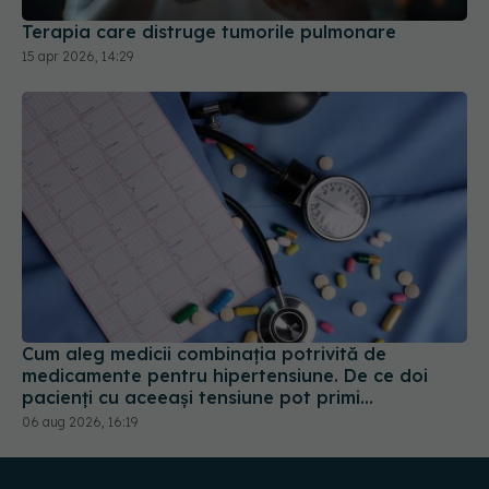
Terapia care distruge tumorile pulmonare
15 apr 2026, 14:29
Cum aleg medicii combinația potrivită de
medicamente pentru hipertensiune. De ce doi
pacienți cu aceeași tensiune pot primi
tratamente diferite
06 aug 2026, 16:19