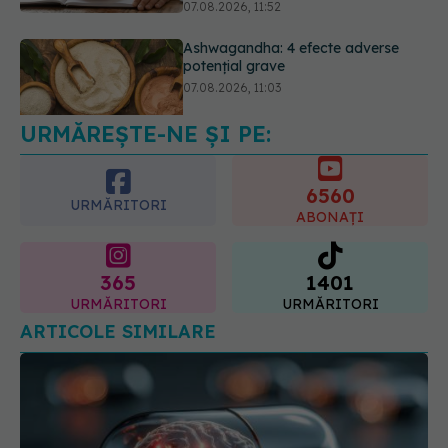
Ți-ai mărit buzele? Cele 4 greșeli
care pot strica rezultatul după
injectarea cu acid hialuronic
07.08.2026, 13:54
URMĂREȘTE-NE ȘI PE:
6560
URMĂRITORI
ABONAȚI
365
1401
URMĂRITORI
URMĂRITORI
ARTICOLE SIMILARE