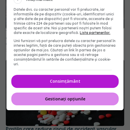
Datele dvs. cu caracter personal vor fi prelucrate, iar
informațiile de pe dispozitiv (cookie-uri, identificatori unici
și alte date de pe dispozitiv) pot fi stocate, accesate de și
trimise către 224 de parteneri sau pot fi folosite în mod
specific de acest site. Noi și partenerii noștri putem folosi
Tratament frecvent pentru tensiune ar putea
date exacte de localizare geografică.
Lista partenerilor.
accelera deteriorarea rinichilor la pacienții cu
Unii furnizori vă pot prelucra datele cu caracter personal în
diabet
interes legitim, față de care puteți obiecta prin gestionarea
17 iun 2026, 18:05
opțiunilor de mai jos. Căutați un link în partea de jos a
acestei pagini pentru a gestiona sau a vă retrage
consimțământul în setările de confidențialitate și cookie-
uri.
Consimțământ
Gestionați opțiunile
Pastila care reduce riscul de accident vascular