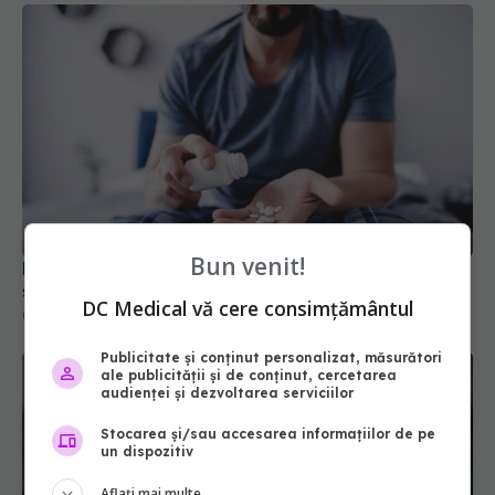
Bun venit!
Medicamentul inovator care blochează tumorile
și metastazele în cancerul de prostată
DC Medical vă cere consimțământul
08 iul 2026, 12:07
Publicitate și conținut personalizat, măsurători
ale publicității și de conținut, cercetarea
audienței și dezvoltarea serviciilor
Stocarea și/sau accesarea informațiilor de pe
un dispozitiv
Aflați mai multe