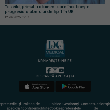
Teizeild, primul tratament care încetinește
progresia diabetului de tip 1 în UE
12 ian 2026, 19:57
URMĂREȘTE-NE PE:
DESCARCĂ APLICAȚIA
spre
Medici și
Politica de
Politica
Gestionați
Contact
Declarați
specialiști
confidențialitate
Cookies
preferințele
de