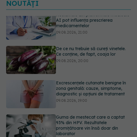
NOUTĂȚI
De ce nu trebuie să cureți vinetele.
Ce conține, de fapt, coaja lor
09.08.2026, 20:00
Excrescențele cutanate benigne în
zona genitală: cauze, simptome,
diagnostic și opțiuni de tratament
09.08.2026, 19:00
Guma de mestecat care a captat
93% din HPV. Rezultatele
promițătoare vin însă doar din
laborator
09.08.2026, 18:00
Câte zile de concediu avem nevoie
într-un an? Răspunsul oferit de un