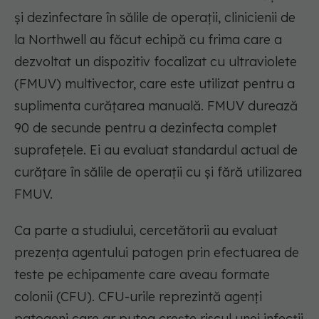
și dezinfectare în sălile de operații, clinicienii de
la Northwell au făcut echipă cu frima care a
dezvoltat un dispozitiv focalizat cu ultraviolete
(FMUV) multivector, care este utilizat pentru a
suplimenta curățarea manuală. FMUV durează
90 de secunde pentru a dezinfecta complet
suprafețele. Ei au evaluat standardul actual de
curățare în sălile de operații cu și fără utilizarea
FMUV.
Ca parte a studiului, cercetătorii au evaluat
prezența agentului patogen prin efectuarea de
teste pe echipamente care aveau formate
colonii (CFU). CFU-urile reprezintă agenți
patogeni care ar putea crește riscul unei infecții