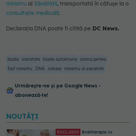
ministru
al
Sănătății
, transportată în cătușe la o
consultație medicală
.
Declarația DNA poate fi citită pe
DC News.
boala
sanatate
boala autoimuna
sorina pintea
fost ministru
DNA
catuse
ministru al sanatatii
Urmărește-ne și pe Google News -
abonează‑te!
NOUTĂȚI