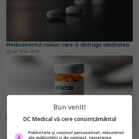
Medicamentul comun care îți distruge sănătatea
12 mar 2026, 19:09
Bun venit!
Tratamentul timpuriu cu statine. Cine ar trebui să
DC Medical vă cere consimțământul
înceapă prevenția și ce spun noile studii
31 mai 2026, 12:29
Publicitate și conținut personalizat, măsurători
ale publicității și de conținut, cercetarea