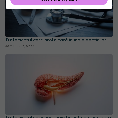
Tratamentul care protejează inima diabeticilor
30 mar 2026, 09:58
Tratamentul care prelungește viața pacienților cu
cancer pancreatic
18 apr 2026, 13:09