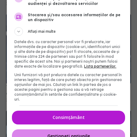
audienței și dezvoltarea serviciilor
Stocarea și/sau accesarea informațiilor de pe
un dispozitiv
Aflați mai multe
Datele dvs. cu caracter personal vor fi prelucrate, iar
informațiile de pe dispozitiv (cookie-uri, identificatori unici
și alte date de pe dispozitiv) pot fi stocate, accesate de și
trimise către 224 de parteneri sau pot fi folosite în mod
specific de acest site. Noi și partenerii noștri putem folosi
date exacte de localizare geografică.
Lista partenerilor.
Tratamentul care reduce riscul de recidivă în
Unii furnizori vă pot prelucra datele cu caracter personal în
cancerul de colon
interes legitim, față de care puteți obiecta prin gestionarea
opțiunilor de mai jos. Căutați un link în partea de jos a
30 mar 2026, 08:38
acestei pagini pentru a gestiona sau a vă retrage
consimțământul în setările de confidențialitate și cookie-
uri.
Consimțământ
Gestionați opțiunile