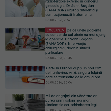
EXCLUSIV
De ce unele paciente
cu cancer de col uterin nu mai ajung
la operație. Dr. Sorin Bogdan
(SANADOR): Intervenția
chirurgicală, doar în situații
particulare
06.08.2026, 20:45
Alertă în Europa după un nou caz
de hantavirus Anzi, singura tulpină
care se transmite de la om la om
06.08.2026, 20:06
Mii de angajați din Sănătate ar
putea primi salarii mai mari.
Sindicatele cer schimbarea legii
06.08.2026, 19:26
EXCLUSIV
Cancerele ginecologice
care pot fi tratate fără operație. Dr.
Sorin Bogdan (SANADOR): Chirurgia
este indicată doar punctual, pentru