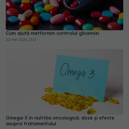
Cum ajută metformin controlul glicemiei
02 mar 2026, 13:12
Omega-3 în nutriția oncologică: doze și efecte
asupra tratamentului
26 ian 2026, 10:12