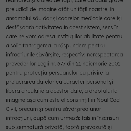
realitatea și starea de fapt, care au adus grave
prejudicii de imagine atât unității noastre, în
ansamblul său dar și cadrelor medicale care își
desfășoară activitatea în acest sistem, sens în
care ne vom adresa instituțiilor abilitate pentru
a solicita tragerea la răspundere pentru
infracțiunile săvârșite, respectiv: nerespectarea
prevederilor Legii nr. 677 din 21 noiembrie 2001
pentru protecția persoanelor cu privire la
prelucrarea datelor cu caracter personal și
libera circulație a acestor date, a dreptului la
imagine așa cum este el consfințit în Noul Cod
Civil, precum și pentru săvârșirea unor
infracțiuni, după cum urmeză: fals în înscrisuri
sub semnatură privată, faptă prevazută și