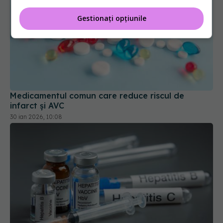
Gestionați opțiunile
Medicamentul comun care reduce riscul de
infarct și AVC
30 ian 2026, 10:08