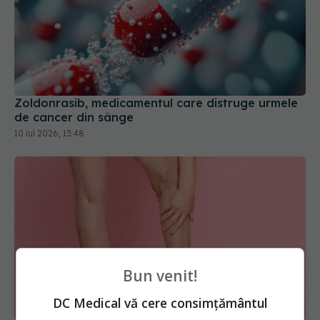
Zoldonrasib, medicamentul care distruge urmele
de cancer din sânge
10 iul 2026, 13:48
Bun venit!
DC Medical vă cere consimțământul