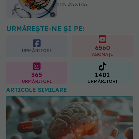
Ceaiul care ajută organismul să
lupte cu inflamația. Poate regla
glicemia și colesterolul
08.08.2026, 09:00
URMĂREȘTE-NE ȘI PE:
6560
URMĂRITORI
ABONAȚI
365
1401
URMĂRITORI
URMĂRITORI
ARTICOLE SIMILARE