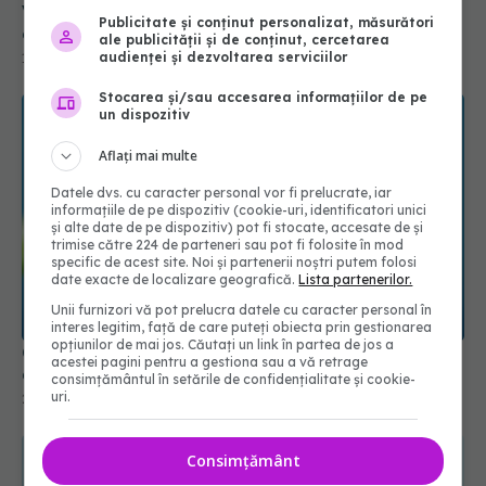
Varice tratate fără durere? O nouă tehnologie
Publicitate și conținut personalizat, măsurători
este la un pas de aprobarea FDA
ale publicității și de conținut, cercetarea
audienței și dezvoltarea serviciilor
13 mai 2026, 22:53
Stocarea și/sau accesarea informațiilor de pe
un dispozitiv
Aflați mai multe
Datele dvs. cu caracter personal vor fi prelucrate, iar
informațiile de pe dispozitiv (cookie-uri, identificatori unici
și alte date de pe dispozitiv) pot fi stocate, accesate de și
trimise către 224 de parteneri sau pot fi folosite în mod
specific de acest site. Noi și partenerii noștri putem folosi
date exacte de localizare geografică.
Lista partenerilor.
Unii furnizori vă pot prelucra datele cu caracter personal în
interes legitim, față de care puteți obiecta prin gestionarea
opțiunilor de mai jos. Căutați un link în partea de jos a
Ce trebuie să știi despre medicamentele pentru
acestei pagini pentru a gestiona sau a vă retrage
acidul gastric. Legătura cu C. Difficile
consimțământul în setările de confidențialitate și cookie-
uri.
25 mai 2026, 10:40
Consimțământ