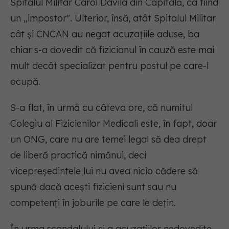
Spitalul Militar Carol Davila din Capitală, ca fiind
un „impostor". Ulterior, însă, atât Spitalul Militar
cât și CNCAN au negat acuzațiile aduse, ba
chiar s-a dovedit că fizicianul în cauză este mai
mult decât specializat pentru postul pe care-l
ocupă.
S-a flat, în urmă cu câteva ore, că numitul
Colegiu al Fizicienilor Medicali este, în fapt, doar
un ONG, care nu are temei legal să dea drept
de liberă practică nimănui, deci
vicepreședintele lui nu avea nicio cădere să
spună dacă acești fizicieni sunt sau nu
competenți în joburile pe care le dețin.
În urma scandalului și a acuzațiilor nedovedite