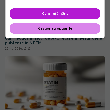
Consimțământ
Gestionați opțiunile
Cum reducem riscul de AVC recurent. Rezultatele
publicate în NEJM
23 mai 2026, 15:25