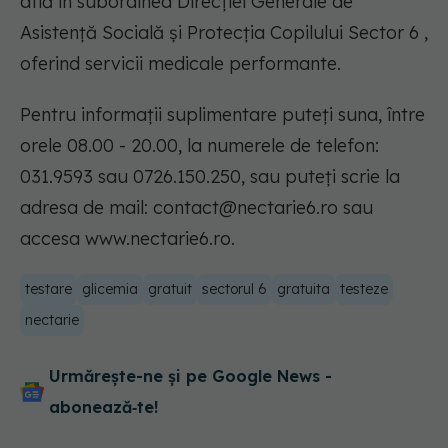
află în subordinea Direcției Generale de
Asistență Socială și Protecția Copilului Sector 6 ,
oferind servicii medicale performante.
Pentru informații suplimentare puteți suna, între
orele 08.00 - 20.00, la numerele de telefon:
031.9593 sau 0726.150.250, sau puteți scrie la
adresa de mail:
contact@nectarie6.ro
sau
accesa www.nectarie6.ro.
testare
glicemia
gratuit
sectorul 6
gratuita
testeze
nectarie
Urmărește-ne și pe Google News -
abonează‑te!