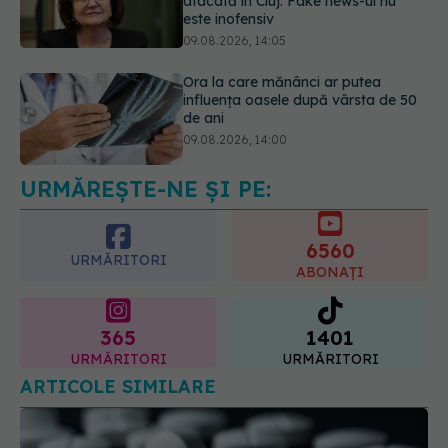
influența oasele după vârsta de 50
de ani
09.08.2026, 14:00
Cum alegem alimentele pe timp de
caniculă. Recomandările
specialiștilor
09.08.2026, 15:14
URMĂREȘTE-NE ȘI PE:
6560
URMĂRITORI
ABONAȚI
365
1401
URMĂRITORI
URMĂRITORI
ARTICOLE SIMILARE