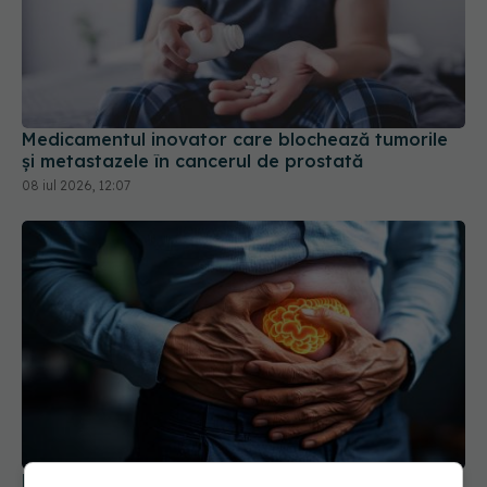
Medicamentul inovator care blochează tumorile
și metastazele în cancerul de prostată
08 iul 2026, 12:07
Durvalumab, terapia aprobată de EMA pentru