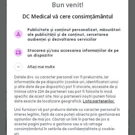
Bun venit!
cancerul gastric
04 feb 2026, 11:53
DC Medical vă cere consimțământul
Publicitate și conținut personalizat, măsurători
ale publicității și de conținut, cercetarea
audienței și dezvoltarea serviciilor
Stocarea și/sau accesarea informațiilor de pe
un dispozitiv
Aflați mai multe
Datele dvs. cu caracter personal vor fi prelucrate, iar
informațiile de pe dispozitiv (cookie-uri, identificatori unici
și alte date de pe dispozitiv) pot fi stocate, accesate de și
trimise către 224 de parteneri sau pot fi folosite în mod
Vitamina A poate slăbi imunitatea împotriva
specific de acest site. Noi și partenerii noștri putem folosi
cancerului
date exacte de localizare geografică.
Lista partenerilor.
08 ian 2026, 14:18
Unii furnizori vă pot prelucra datele cu caracter personal în
interes legitim, față de care puteți obiecta prin gestionarea
opțiunilor de mai jos. Căutați un link în partea de jos a
acestei pagini pentru a gestiona sau a vă retrage
consimțământul în setările de confidențialitate și cookie-
uri.