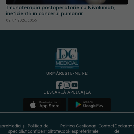
Imunoterapia postoperatorie cu Nivolumab,
ineficientă în cancerul pumonar
02 iun 2026, 10:36
URMĂREȘTE-NE PE:
DESCARCĂ APLICAȚIA
spre
Medici și
Politica de
Politica
Gestionați
Contact
Declarați
specialiști
confidențialitate
Cookies
preferințele
de