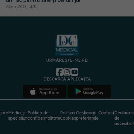
un risc pentru sine şi cei din jur
24 apr 2025, 14:31
URMĂREȘTE-NE PE:
DESCARCĂ APLICAȚIA
spre
Medici și
Politica de
Politica
Gestionați
Contact
Declarați
specialiști
confidențialitate
Cookies
preferințele
de
accesibili