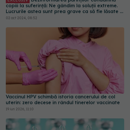
copiii la suferință: Ne gândim la soluții extreme.
Lucrurile astea sunt prea grave ca să fie lăsate la
decizia unor părinți care trăiesc într-o lume
02 oct 2024, 08:52
paralelă
Vaccinul HPV schimbă istoria cancerului de col
uterin: zero decese în rândul tinerelor vaccinate
19 iun 2026, 11:10