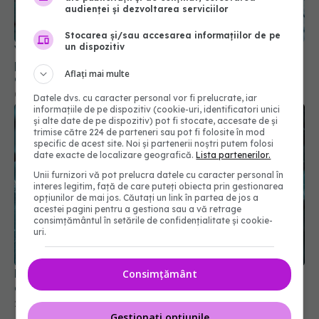
audienței și dezvoltarea serviciilor
Stocarea și/sau accesarea informațiilor de pe
un dispozitiv
Vaccinul împotriva hantavirusului, între
promisiune și eșec: de ce este încă în fază
Aflați mai multe
experimentală
06 mai 2026, 11:30
Datele dvs. cu caracter personal vor fi prelucrate, iar
informațiile de pe dispozitiv (cookie-uri, identificatori unici
și alte date de pe dispozitiv) pot fi stocate, accesate de și
trimise către 224 de parteneri sau pot fi folosite în mod
specific de acest site. Noi și partenerii noștri putem folosi
date exacte de localizare geografică.
Lista partenerilor.
Unii furnizori vă pot prelucra datele cu caracter personal în
interes legitim, față de care puteți obiecta prin gestionarea
opțiunilor de mai jos. Căutați un link în partea de jos a
acestei pagini pentru a gestiona sau a vă retrage
consimțământul în setările de confidențialitate și cookie-
uri.
Moderna retrage aprobarea vaccinului combinat
Consimțământ
gripă - COVID
23 mai 2025, 12:33
Gestionați opțiunile