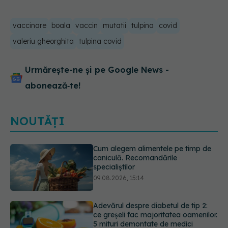
vaccinare
boala
vaccin
mutatii
tulpina
covid
valeriu gheorghita
tulpina covid
Urmărește-ne și pe Google News -
abonează‑te!
NOUTĂȚI
Adevărul despre diabetul de tip 2:
ce greșeli fac majoritatea oamenilor.
5 mituri demontate de medici
09.08.2026, 15:00
Cancerul s-a extins la oase și nu
numai. Starea lui Joe Biden s-a