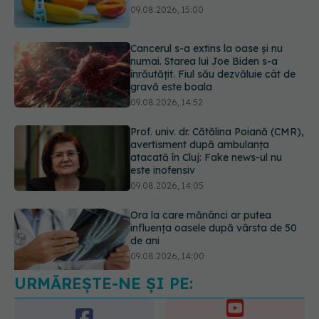
înrăutățit. Fiul său dezvăluie cât de
gravă este boala
09.08.2026, 14:52
Prof. univ. dr. Cătălina Poiană (CMR),
avertisment după ambulanța
atacată în Cluj: Fake news-ul nu
este inofensiv
09.08.2026, 14:05
Ora la care mănânci ar putea
influența oasele după vârsta de 50
de ani
09.08.2026, 14:00
Cum alegem alimentele pe timp de
caniculă. Recomandările
specialiștilor
09.08.2026, 15:14
URMĂREȘTE-NE ȘI PE: