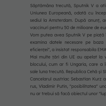
Săptămâna trecută, Sputnik V a atins
Uniunea Europeană, odată cu începe
sediul la Amsterdam. După anunţ, au
vaccinuri pentru 50 de milioane de eu
Vom putea avea Sputnik V pe piaţă î
examina datele necesare pe baza "s
eficienţei", a insistat responsabila EM
Mai multe ţări din UE au apelat la v
blocului, cum ar fi Ungaria, care a 
sale luna trecută. Republica Cehă şi S
Cancelarul austriac Sebastian Kurz a d
rus, Vladimir Putin, "posibilitatea" u
nu ar trebui să facă obiectul unor "lup