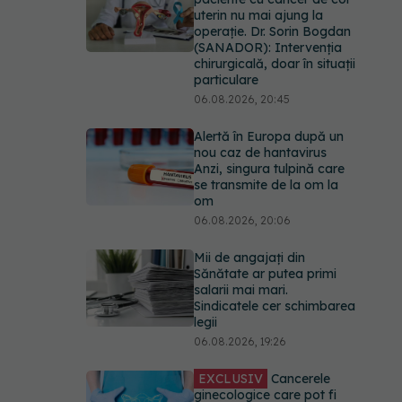
uterin nu mai ajung la
operație. Dr. Sorin Bogdan
(SANADOR): Intervenția
chirurgicală, doar în situații
particulare
06.08.2026, 20:45
Alertă în Europa după un
nou caz de hantavirus
Anzi, singura tulpină care
se transmite de la om la
om
06.08.2026, 20:06
Mii de angajați din
Sănătate ar putea primi
salarii mai mari.
Sindicatele cer schimbarea
legii
06.08.2026, 19:26
EXCLUSIV
Cancerele
ginecologice care pot fi