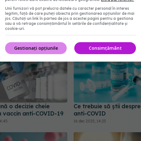
au rezultate uimitoare!
ARN mesager
Unii furnizori vă pot prelucra datele cu caracter personal în interes
3:42
12 feb 2026, 09:52
legitim, față de care puteți obiecta prin gestionarea opțiunilor de mai
jos. Căutați un link în partea de jos a acestei pagini pentru a gestiona
sau a vă retrage consimțământul în setările de confidențialitate și
cookie-uri.
Gestionați opțiunile
Consimțământ
ă o decizie cheie
Ce trebuie să știi despre
un vaccin anti-COVID-19
anti-COVID
14:45
16 dec 2025, 14:25