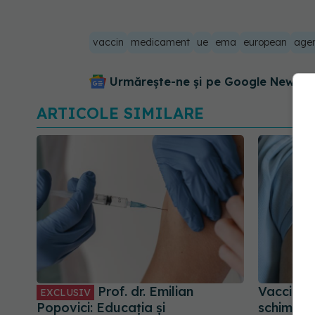
vaccin
medicament
ue
ema
european
agen
Urmărește-ne și pe Google News - 
ARTICOLE SIMILARE
Prof. dr. Emilian
Vaccinul
EXCLUSIV
Popovici: Educația și
schimba t