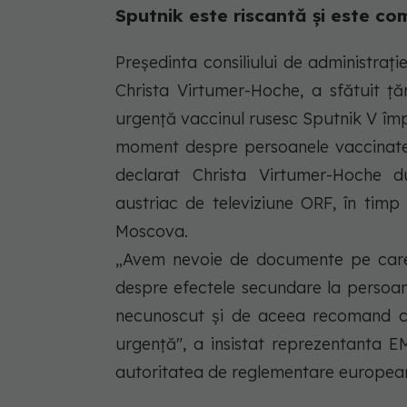
Sputnik este riscantă și este co
Preşedinta consiliului de administra
Christa Virtumer-Hoche, a sfătuit ţ
urgenţă vaccinul rusesc Sputnik V îm
moment despre persoanele vaccinate
declarat Christa Virtumer-Hoche du
austriac de televiziune ORF, în timp
Moscova.
„Avem nevoie de documente pe care
despre efectele secundare la persoan
necunoscut şi de aceea recomand cu
urgenţă", a insistat reprezentanta 
autoritatea de reglementare europea