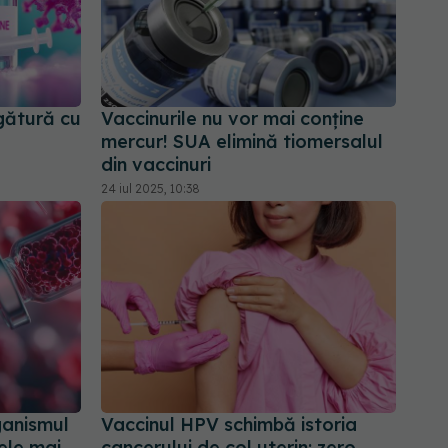
gătură cu
Vaccinurile nu vor mai conține
mercur! SUA elimină tiomersalul
din vaccinuri
24 iul 2025, 10:38
ganismul
Vaccinul HPV schimbă istoria
ele mai
cancerului de col uterin: zero