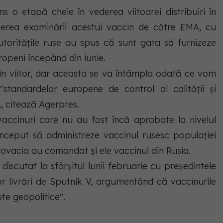
 o etapă cheie în vederea viitoarei distribuiri în
rea examinării acestui vaccin de către EMA, cu
torităţile ruse au spus că sunt gata să furnizeze
ropeni începând din iunie.
n viitor, dar aceasta se va întâmpla odată ce vom
tandardelor europene de control al calităţii şi
A, citează Agerpres.
accinuri care nu au fost încă aprobate la nivelul
început să administreze vaccinul rusesc populaţiei
lovacia au comandat şi ele vaccinul din Rusia.
iscutat la sfârşitul lunii februarie cu preşedintele
nor livrări de Sputnik V, argumentând că vaccinurile
te geopolitice".