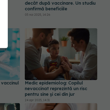
decât după vaccinare. Un studiu
confirmă beneficiile
05 noi 2025, 14:26
 vaccinul
Medic epidemiolog: Copilul
nevaccinat reprezintă un risc
pentru sine şi cei din jur
24 apr 2025, 14:31