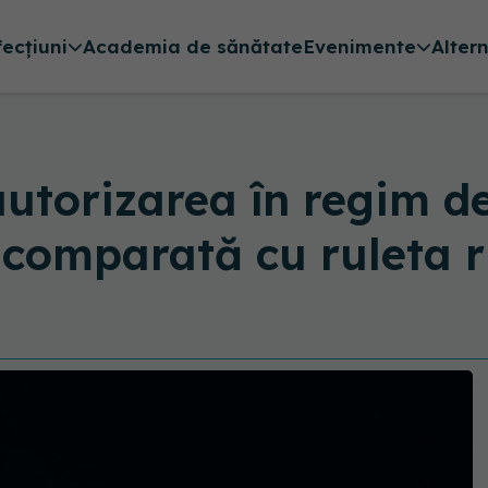
fecțiuni
Academia de sănătate
Evenimente
Alter
utorizarea în regim d
, comparată cu ruleta 