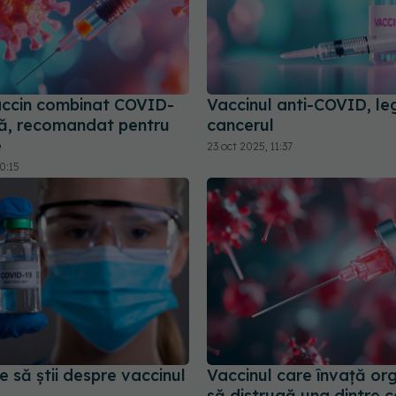
accin combinat COVID-
Vaccinul anti-COVID, le
ipă, recomandat pentru
cancerul
e
23 oct 2025, 11:37
0:15
e să știi despre vaccinul
Vaccinul care învață or
să distrugă una dintre c