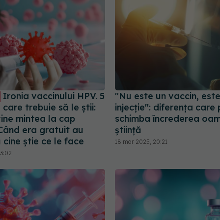
Ironia vaccinului HPV. 5
"Nu este un vaccin, est
 care trebuie să le știi:
injecție": diferența care
ine mintea la cap
schimba încrederea oame
Când era gratuit au
știință
 cine știe ce le face
18 mar 2025, 20:21
13:02