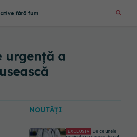
native fără fum
e urgență a
rusească
NOUTĂȚI
EXCLUSIV
De ce unele
paciente cu cancer de col