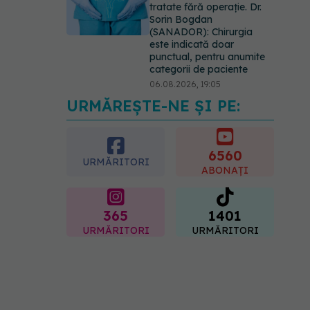
tratate fără operație. Dr.
Sorin Bogdan
(SANADOR): Chirurgia
este indicată doar
punctual, pentru anumite
categorii de paciente
06.08.2026, 19:05
URMĂREȘTE-NE ȘI PE:
EXCLUSIV
Brahiterapie
vs radioterapie externă în
cancerul ginecologic. Dr.
Sorin Bogdan (SANADOR)
6560
URMĂRITORI
explică diferența și cum
ABONAȚI
acționează tratamentul
06.08.2026, 22:49
365
1401
URMĂRITORI
URMĂRITORI