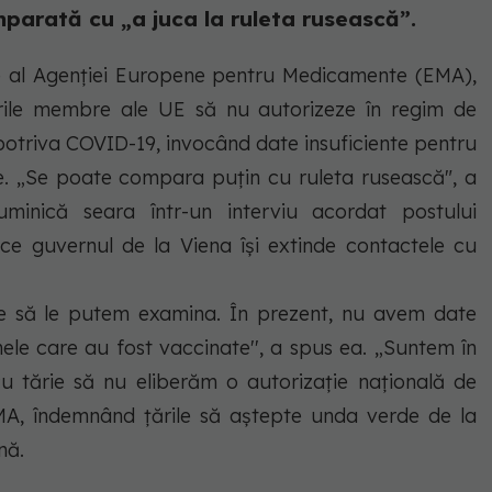
mparată cu „a juca la ruleta rusească”.
ţie al Agenţiei Europene pentru Medicamente (EMA),
ările membre ale UE să nu autorizeze în regim de
potriva COVID-19, invocând date insuficiente pentru
. „Se poate compara puţin cu ruleta rusească", a
minică seara într-un interviu acordat postului
 ce guvernul de la Viena îşi extinde contactele cu
 să le putem examina. În prezent, nu avem date
ele care au fost vaccinate'', a spus ea. „Suntem în
 tărie să nu eliberăm o autorizaţie naţională de
EMA, îndemnând ţările să aştepte unda verde de la
nă.