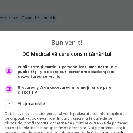
ție
rusia
Covid-19
sputnik
abonează‑te!
Bun venit!
DC Medical vă cere consimțământul
Publicitate și conținut personalizat, măsurători ale
publicității și de conținut, cercetarea audienței și
dezvoltarea serviciilor
Stocarea și/sau accesarea informațiilor de pe un
dispozitiv
Aflați mai multe
Datele dvs. cu caracter personal vor fi prelucrate, iar informațiile de
pe dispozitiv (cookie-uri, identificatori unici și alte date de pe
 anti-HIV care ar putea
FDA respinge proiectul 
dispozitiv) pot fi stocate, accesate de și trimise către 224 de parteneri
sau pot fi folosite în mod specific de acest site. Noi și partenerii noștri
otul. Primele teste pe
vaccin antigripal pe ba
putem folosi date exacte de localizare geografică.
Lista partenerilor.