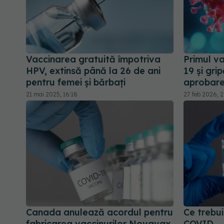
Vaccinarea gratuită împotriva
Primul v
HPV, extinsă până la 26 de ani
19 și gr
pentru femei și bărbați
aprobar
21 mai 2025, 16:18
27 feb 2026, 2
Canada anulează acordul pentru
Ce trebui
fabricarea vaccinurilor Novavax
COVID