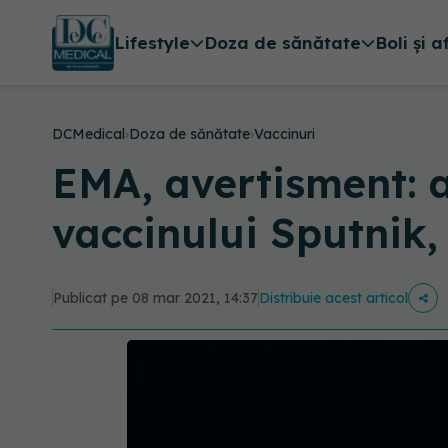
Lifestyle
Doza de sănătate
Boli și a
DCMedical
›
Doza de sănătate
›
Vaccinuri
EMA, avertisment: a
vaccinului Sputnik
Publicat pe 08 mar 2021, 14:37
Distribuie acest articol