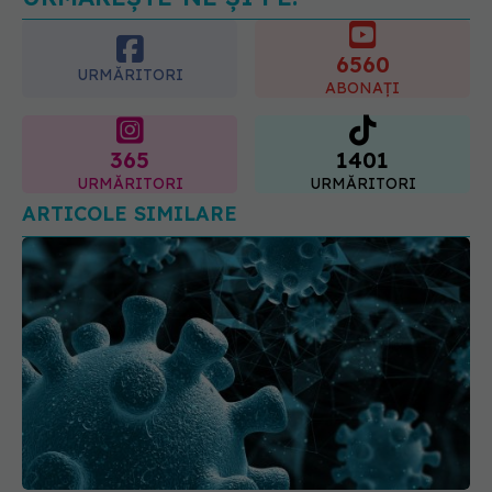
08.08.2026, 18:00
6560
URMĂRITORI
ABONAȚI
365
1401
URMĂRITORI
URMĂRITORI
ARTICOLE SIMILARE
Moderna retrage aprobarea vaccinului combinat
gripă - COVID