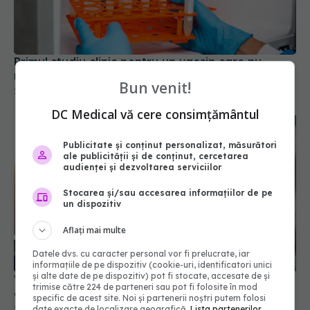
Primul studiu clinic pentru un vaccin care nu
necesită refrigerare, lansat de Marea Britanie
29 apr 2025, 19:03
Bun venit!
DC Medical vă cere consimțământul
Publicitate și conținut personalizat, măsurători
ale publicității și de conținut, cercetarea
audienței și dezvoltarea serviciilor
Stocarea și/sau accesarea informațiilor de pe
un dispozitiv
Aflați mai multe
Vaccinul care oprește creșterea tumorilor. Are
Datele dvs. cu caracter personal vor fi prelucrate, iar
efect maxim în stadiile incipiente
informațiile de pe dispozitiv (cookie-uri, identificatori unici
și alte date de pe dispozitiv) pot fi stocate, accesate de și
27 oct 2024, 14:49
trimise către 224 de parteneri sau pot fi folosite în mod
specific de acest site. Noi și partenerii noștri putem folosi
date exacte de localizare geografică.
Lista partenerilor.