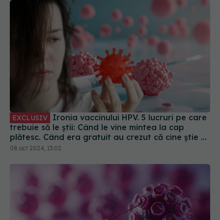
Ironia vaccinului HPV. 5 lucruri pe care
EXCLUSIV
trebuie să le știi: Când le vine mintea la cap
plătesc. Când era gratuit au crezut că cine știe ce
le face
08 oct 2024, 13:02