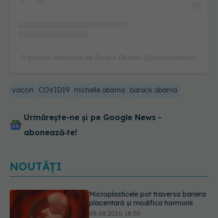
O postare distribuită de Barack Obama (@barackobama)
vaccin
COVID19
michelle obama
barack obama
Urmărește-ne și pe Google News -
abonează‑te!
NOUTĂȚI
Trucul genial cu ceai negru pentru
păr. Tot mai multe femei îl adoră