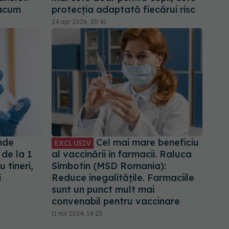
 acum
protecția adaptată fiecărui risc
24 apr 2026, 20:41
inde
Cel mai mare beneficiu
EXCLUSIV
 de la 1
al vaccinării în farmacii. Raluca
 tineri,
Sîmbotin (MSD Romania):
i
Reduce inegalitățile. Farmaciile
sunt un punct mult mai
convenabil pentru vaccinare
11 noi 2024, 14:23