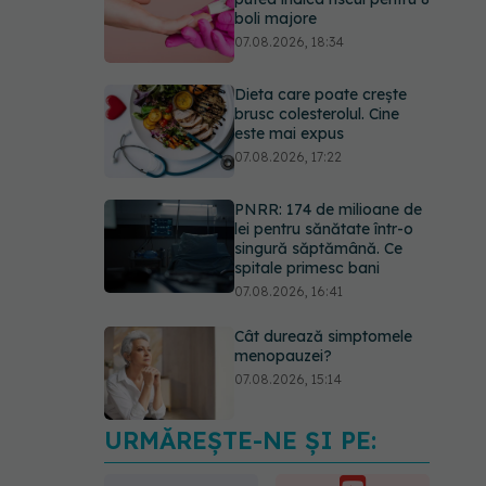
boli majore
07.08.2026, 18:34
Dieta care poate crește
brusc colesterolul. Cine
este mai expus
07.08.2026, 17:22
PNRR: 174 de milioane de
lei pentru sănătate într-o
singură săptămână. Ce
spitale primesc bani
07.08.2026, 16:41
Cât durează simptomele
menopauzei?
07.08.2026, 15:14
URMĂREȘTE-NE ȘI PE:
EXCLUSIV
Cancerele
care pot fi prevenite. Dr.