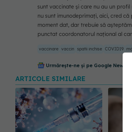
sunt vaccinate și care nu au un profil
nu sunt imunodeprimați, aici, cred c
moment dat, dar trebuie să așteptăm o 
punctat coordonatorul național al ca
vaccinare
vaccin
spatii inchise
COVID19
ma
Urmărește-ne și pe Google News - 
ARTICOLE SIMILARE