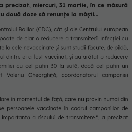
 precizat, miercuri, 31 martie, în ce măsură
u două doze să renunțe la măști...
trolul Bolilor (CDC), cât și ale Centrului european
poate de clar o reducere a transmiterii infecției cu
la cele nevaccinate și sunt studii făcute, de pildă,
ul dintre ei a fost vaccinat, și au arătat o reducere
familiei cu cel puțin 30 la sută, dacă cel puțin un
t Valeriu Gheorghiță, coordonatorul campaniei
clare în momentul de față, care nu provin numai din
e pe persoanele vaccinate în cadrul campaniilor de
importantă a riscului de transmitere.", a precizat