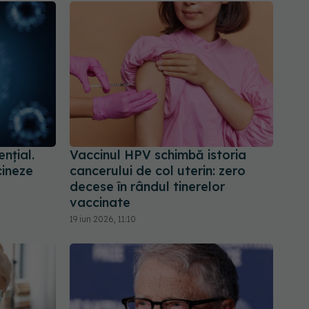
nțial.
Vaccinul HPV schimbă istoria
cineze
cancerului de col uterin: zero
decese în rândul tinerelor
vaccinate
19 iun 2026, 11:10