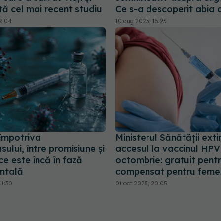
tă cel mai recent studiu
Ce s-a descoperit abia
12:04
10 aug 2025, 15:25
 împotriva
Ministerul Sănătății ext
sului, între promisiune și
accesul la vaccinul HPV
ce este încă în fază
octombrie: gratuit pentru
ntală
compensat pentru feme
11:30
01 oct 2025, 20:05