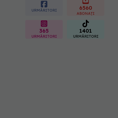
Sorin Bogdan
(SANADOR): Au metode
6560
URMĂRITORI
de prevenție
ABONAȚI
07.08.2026, 20:09
365
1401
URMĂRITORI
URMĂRITORI