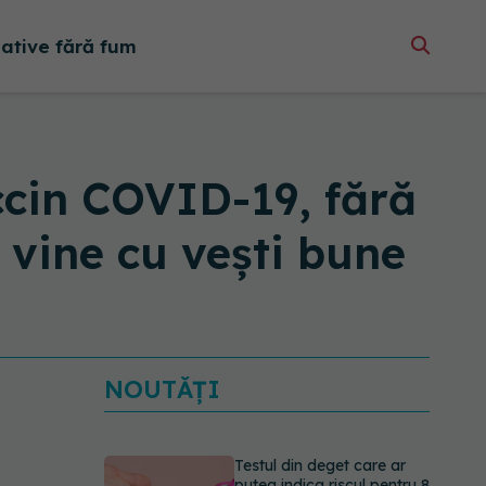
native fără fum
ccin COVID-19, fără
ă vine cu vești bune
NOUTĂȚI
Testul din deget care ar
putea indica riscul pentru 8