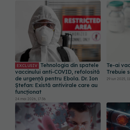
Tehnologia din spatele
Te-ai va
EXCLUSIV
vaccinului anti-COVID, refolosită
Trebuie s
de urgență pentru Ebola. Dr. Ion
29 iun 2025, 11
Ștefan: Există antivirale care au
funcționat
24 mai 2026, 17:36