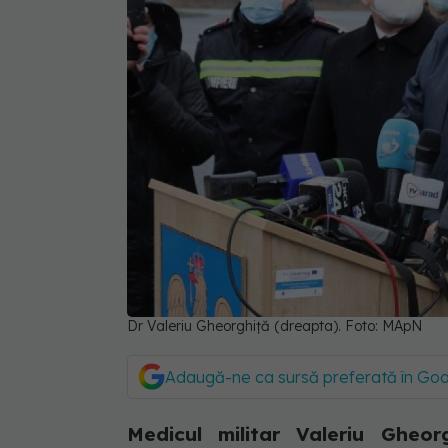
Dr Valeriu Gheorghiță (dreapta). Foto: MApN
Adaugă-ne ca sursă preferată în Go
Medicul militar Valeriu Gheor