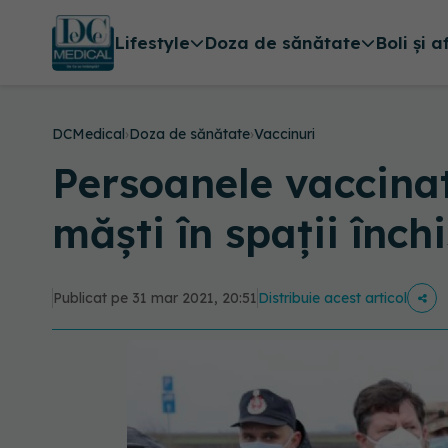
Lifestyle
Doza de sănătate
Boli și a
DCMedical
›
Doza de sănătate
›
Vaccinuri
Persoanele vaccina
măști în spații înch
Publicat pe 31 mar 2021, 20:51
Distribuie acest articol