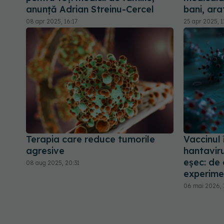
anunță Adrian Streinu-Cercel
bani, ara
08 apr 2025, 16:17
25 apr 2025, 
Terapia care reduce tumorile
Vaccinul
agresive
hantaviru
eșec: de 
08 aug 2025, 20:31
experime
06 mai 2026, 