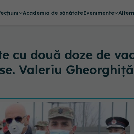
fecțiuni
Academia de sănătate
Evenimente
Alter
te cu două doze de va
ise. Valeriu Gheorghiț