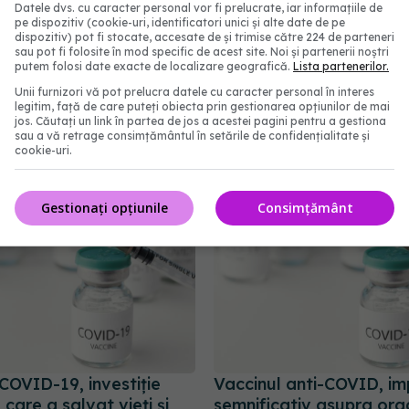
Datele dvs. cu caracter personal vor fi prelucrate, iar informațiile de
pe dispozitiv (cookie-uri, identificatori unici și alte date de pe
dispozitiv) pot fi stocate, accesate de și trimise către 224 de parteneri
sau pot fi folosite în mod specific de acest site. Noi și partenerii noștri
rarea ambelor doze de
Vaccin universal împotr
putem folosi date exacte de localizare geografică.
Lista partenerilor.
 acelaşi braţ
cancerului. Activează s
Unii furnizori vă pot prelucra datele cu caracter personal în interes
ază un răspuns imunitar
imunitar
legitim, față de care puteți obiecta prin gestionarea opțiunilor de mai
jos. Căutați un link în partea de jos a acestei pagini pentru a gestiona
 - studiu
18 iul 2025, 13:28
sau a vă retrage consimțământul în setările de confidențialitate și
cookie-uri.
12:34
Gestionați opțiunile
Consimțământ
COVID-19, investiție
Vaccinul anti-COVID, i
care a salvat vieți și
semnificativ asupra org