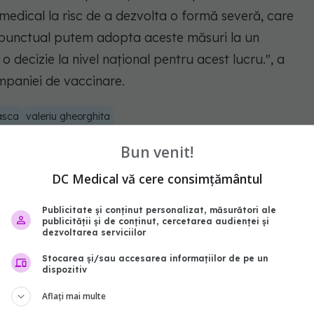
 medical la risc de a dezvolta o formă severă, care
ă punctual putem adopta aceste măsuri la un
decizie la nivel național pentru acest lucru.", a
mpaniei de vaccinare.
sca
valeriu gheorghita
Bun venit!
abonează‑te!
DC Medical vă cere consimțământul
Publicitate și conținut personalizat, măsurători ale
publicității și de conținut, cercetarea audienței și
dezvoltarea serviciilor
Stocarea și/sau accesarea informațiilor de pe un
dispozitiv
Aflați mai multe