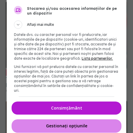
Stocarea și/sau accesarea informațiilor de pe
un dispozitiv
Aflați mai multe
Datele dvs. cu caracter personal vor fi prelucrate, iar
informațiile de pe dispozitiv (cookie-uri, identificatori unici
și alte date de pe dispozitiv) pot fi stocate, accesate de și
trimise către 224 de parteneri sau pot fi folosite în mod
specific de acest site. Noi și partenerii noștri putem folosi
date exacte de localizare geografică.
Lista partenerilor.
Unii furnizori vă pot prelucra datele cu caracter personal în
interes legitim, față de care puteți obiecta prin gestionarea
Ironia vaccinului HPV. 5 lucruri pe care
EXCLUSIV
opțiunilor de mai jos. Căutați un link în partea de jos a
trebuie să le știi: Când le vine mintea la cap
acestei pagini pentru a gestiona sau a vă retrage
plătesc. Când era gratuit au crezut că cine știe ce
consimțământul în setările de confidențialitate și cookie-
le face
uri.
08 oct 2024, 13:02
Consimțământ
Gestionați opțiunile