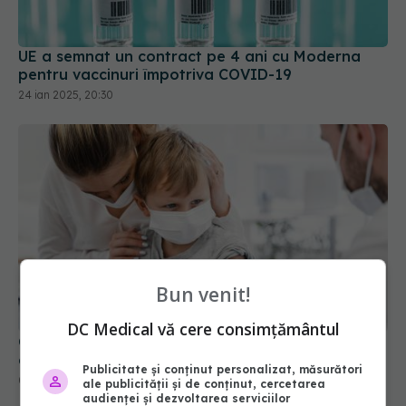
UE a semnat un contract pe 4 ani cu Moderna
pentru vaccinuri împotriva COVID-19
24 ian 2025, 20:30
Bun venit!
DC Medical vă cere consimțământul
Campania "Copil vaccinat: copil protejat!",
derulată în perioada martie-aprilie
Publicitate și conținut personalizat, măsurători
04 mar 2025, 19:19
ale publicității și de conținut, cercetarea
audienței și dezvoltarea serviciilor