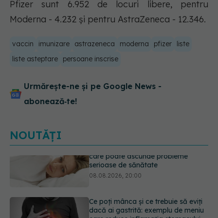
Pfizer sunt 6.952 de locuri libere, pentru
Moderna - 4.232 şi pentru AstraZeneca - 12.346.
vaccin
imunizare
astrazeneca
moderna
pfizer
liste
liste asteptare
persoane inscrise
Urmărește-ne și pe Google News -
abonează‑te!
NOUTĂȚI
Ce poți mânca și ce trebuie să eviți
dacă ai gastrită: exemplu de meniu
care reduce inflamația stomacului
08.08.2026, 19:00