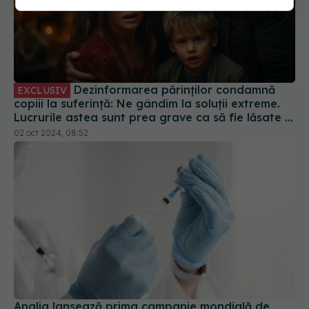
Dezinformarea părinților condamnă
EXCLUSIV
copiii la suferință: Ne gândim la soluții extreme.
Lucrurile astea sunt prea grave ca să fie lăsate la
decizia unor părinți care trăiesc într-o lume
02 oct 2024, 08:52
paralelă
Anglia lansează prima campanie mondială de