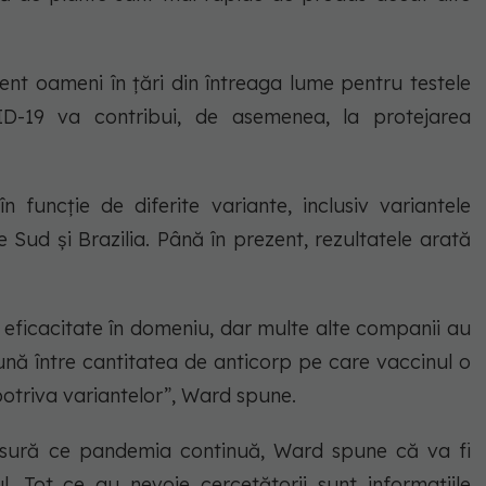
zent oameni în țări din întreaga lume pentru testele
D-19 va contribui, de asemenea, la protejarea
n funcție de diferite variante, inclusiv variantele
e Sud și Brazilia. Până în prezent, rezultatele arată
 eficacitate în domeniu, dar multe alte companii au
bună între cantitatea de anticorp pe care vaccinul o
otriva variantelor”, Ward spune.
sură ce pandemia continuă, Ward spune că va fi
. Tot ce au nevoie cercetătorii sunt informațiile