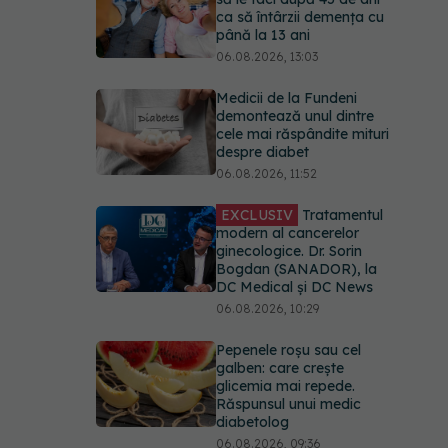
ca să întârzii demența cu
până la 13 ani
06.08.2026, 13:03
Medicii de la Fundeni
demontează unul dintre
cele mai răspândite mituri
despre diabet
06.08.2026, 11:52
EXCLUSIV
Tratamentul
modern al cancerelor
ginecologice. Dr. Sorin
Bogdan (SANADOR), la
DC Medical și DC News
06.08.2026, 10:29
Pepenele roșu sau cel
galben: care crește
glicemia mai repede.
Răspunsul unui medic
diabetolog
06.08.2026, 09:36