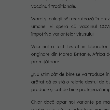
vaccinuri tradiționale.
Ward și colegii săi recrutează în pre
umane. Ei speră că vaccinul COVI
împotriva variantelor virusului.
Vaccinul a fost testat în laborator î
originare din Marea Britanie, Africa d
promițătoare.
„Nu știm cât de bine se va traduce în
arătat că există o relație destul de 
produce și cât de bine protejează împ
Chiar dacă apar noi variante pe mă
relativ ușor să se adapteze vaccinul