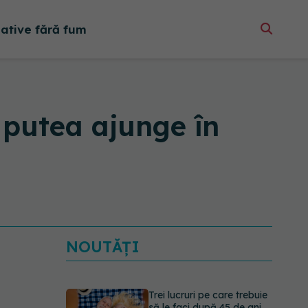
native fără fum
 putea ajunge în
NOUTĂȚI
Trei lucruri pe care trebuie
să le faci după 45 de ani