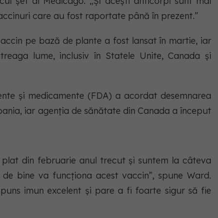
ul șef al Medicago. „Și acești anticorpi sunt mai
accinuri care au fost raportate până în prezent.”
accin pe bază de plante a fost lansat în martie, iar
treaga lume, inclusiv în Statele Unite, Canada și
mente și medicamente (FDA) a acordat desemnarea
ania, iar agenția de sănătate din Canada a început
lat din februarie anul trecut și suntem la câteva
t de bine va funcționa acest vaccin”, spune Ward.
uns imun excelent și pare a fi foarte sigur să fie