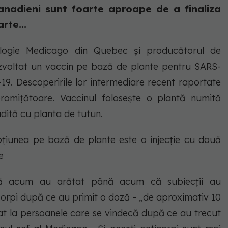
anadieni sunt foarte aproape de a finaliza
rte...
ologie Medicago din Quebec și producătorul de
voltat un vaccin pe bază de plante pentru SARS-
9. Descoperirile lor intermediare recent raportate
promițătoare. Vaccinul folosește o plantă numită
dită cu planta de tutun.
pțiunea pe bază de plante este o injecție cu două
e
ă acum au arătat până acum că subiecții au
corpi după ce au primit o doză - „de aproximativ 10
t la persoanele care se vindecă după ce au trecut