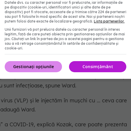
Datele dvs. cu caracter personal vor fi prelucrate, iar informațiile de
pe dispozitiv (cookie-uri, identificatori unici și alte date de pe
dispozitiv) pot fi stocate, accesate de și trimise către 224 de parteneri
 vaccinurile AstraZeneca și Johnson & Johnson, cu
sau pot fi folosite în mod specific de acest site. Noi și partenerii noștri
putem folosi date exacte de localizare geografică.
Lista partenerilor.
 uman”, spune Ward. „Folosesc adenovirusul pentru a
Unii furnizori vă pot prelucra datele cu caracter personal în interes
lulele noastre musculare, iar apoi celulele noastre
legitim, față de care puteți obiecta prin gestionarea opțiunilor de mai
jos. Căutați un link în partea de jos a acestei pagini pentru a gestiona
-2] spike.”
sau a vă retrage consimțământul în setările de confidențialitate și
cookie-uri.
Gestionați opțiunile
Consimțământ
 odată ce ADN-ul este injectat în celula vegetală,
uprafață unde formează VLP. Nu conțin informații
nu sunt infecțioase, spune Ward.
virus (VLP) și le injectăm în mușchi cu ... ceva care
”, adaugă Ward.
ă” a COVID-19, explică Kozak, care poate prezenta