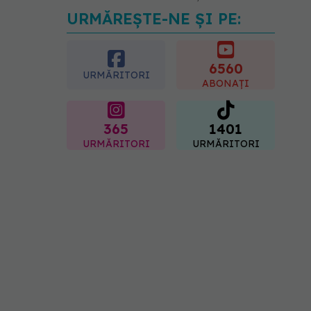
URMĂREȘTE-NE ȘI PE:
EXCLUSIV
Cum schimbă
Inteligența Artificială
relația dintre medic și
pacient
6560
URMĂRITORI
06.08.2026, 14:34
ABONAȚI
365
1401
URMĂRITORI
URMĂRITORI