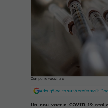
Campanie vaccinare
Adaugă-ne ca sursă preferată în Go
Un nou vaccin COVID-19 reali