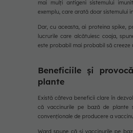
mai mulți antigeni sistemului imun
exemplu, care arată doar sistemului i
Dar, cu aceasta, ai proteina spike, p
lucrurile care alcătuiesc coaja, spu
este probabil mai probabil să creeze
Beneficiile și provo
plante
Există câteva beneficii clare în dezv
că vaccinurile pe bază de plante 
convenționale de producere a vaccinur
Ward spune că și vaccinurile pe baz