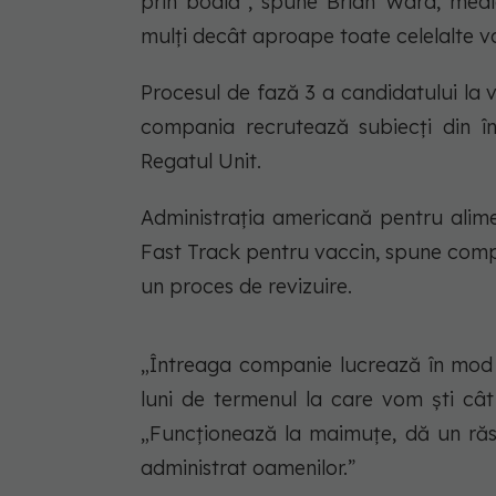
prin boală”, spune Brian Ward, medic
mulți decât aproape toate celelalte v
Procesul de fază 3 a candidatului la v
compania recrutează subiecți din în
Regatul Unit.
Administrația americană pentru ali
Fast Track pentru vaccin, spune comp
un proces de revizuire.
„Întreaga companie lucrează în mod p
luni de termenul la care vom ști câ
„Funcționează la maimuțe, dă un răsp
administrat oamenilor.”