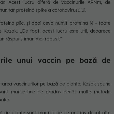
itar. Acest lucru diferă de vaccinurile ARNm, de
munitar proteina spike a coronavirusului.
roteina plic, și apoi ceva numit proteina M - toate
ne Kozak. „De fapt, acest lucru este util, deoarece
 un răspuns imun mai robust.”
cările unui vaccin pe bază de
oltarea vaccinurilor pe bază de plante. Kozak spune
sunt mai ieftine de produs decât multe metode
ilor.
ă de plante sunt mai rapide de produs decât alte