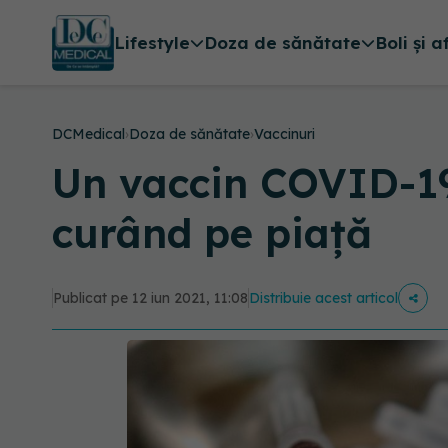
Lifestyle
Doza de sănătate
Boli și a
DCMedical
›
Doza de sănătate
›
Vaccinuri
Un vaccin COVID-19
curând pe piață
Publicat pe 12 iun 2021, 11:08
Distribuie acest articol