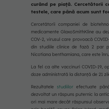
curând pe piață. Cercetătorii c
testele, care până acum sunt foa
Cercetătorii companiei de biotehn
medicamente GlaxoSmithKline au dez
COV-2, virusul care provoacă COVID-1
din studiile clinice de fază 2 par 
Nicotiana benthamiana, care este înru
La fel ca alte vaccinuri COVID-19, o
doze administrată la distanță de 21 zil
Rezultatele
studiilor
efectuate pân
dezvoltat un răspuns puternic la anti
ori mai mare decât răspunsul observa