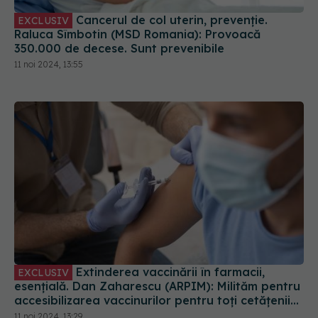
Cancerul de col uterin, prevenție.
EXCLUSIV
Raluca Sîmbotin (MSD Romania): Provoacă
350.000 de decese. Sunt prevenibile
11 noi 2024, 13:55
Extinderea vaccinării în farmacii,
EXCLUSIV
esențială. Dan Zaharescu (ARPIM): Milităm pentru
accesibilizarea vaccinurilor pentru toți cetățenii
României
11 noi 2024, 13:29