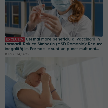
Cel mai mare beneficiu al vaccinării în
EXCLUSIV
farmacii. Raluca Sîmbotin (MSD Romania): Reduce
inegalitățile. Farmaciile sunt un punct mult mai
convenabil pentru vaccinare
11 noi 2024, 14:23