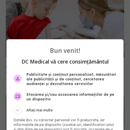
Bun venit!
DC Medical vă cere consimțământul
O șefă DSP trage un semnal de alarmă cu privire
la tendinţa părinţilor de a evita vaccinarea
copiilor
Publicitate și conținut personalizat, măsurători
ale publicității și de conținut, cercetarea
30 apr 2025, 19:28
audienței și dezvoltarea serviciilor
Stocarea și/sau accesarea informațiilor de pe
un dispozitiv
Aflați mai multe
Datele dvs. cu caracter personal vor fi prelucrate, iar
informațiile de pe dispozitiv (cookie-uri, identificatori unici
și alte date de pe dispozitiv) pot fi stocate, accesate de și