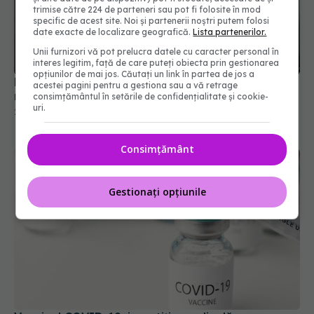
trimise către 224 de parteneri sau pot fi folosite în mod
specific de acest site. Noi și partenerii noștri putem folosi
date exacte de localizare geografică.
Lista partenerilor.
Unii furnizori vă pot prelucra datele cu caracter personal în
interes legitim, față de care puteți obiecta prin gestionarea
opțiunilor de mai jos. Căutați un link în partea de jos a
Primul studiu clinic pentru un vaccin care nu
acestei pagini pentru a gestiona sau a vă retrage
necesită refrigerare, lansat de Marea Britanie
consimțământul în setările de confidențialitate și cookie-
uri.
29 apr 2025, 19:03
Consimțământ
Gestionați opțiunile