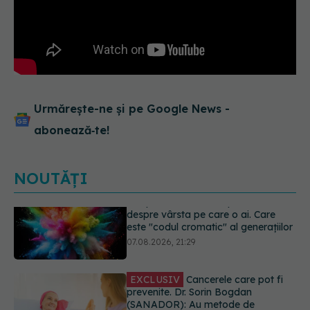
Urmărește-ne și pe Google News -
abonează‑te!
NOUTĂȚI
EXCLUSIV
Cancerele care pot fi
prevenite. Dr. Sorin Bogdan
(SANADOR): Au metode de
prevenție
07.08.2026, 20:09
Testul din deget care ar putea