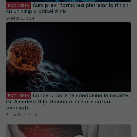
Cum previi formarea pietrelor la rinichi
EXCLUSIV
cu un simplu obicei zilnic
29 iul 2025, 13:31
Cancerul care te condamnă la moarte.
EXCLUSIV
Dr. Amedeia Niță: România încă are cazuri
avansate
21 iun 2025, 14:28