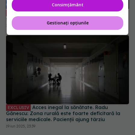
Consimțământ
Biopsia lichidă, rol în diagnosticul și
EXCLUSIV
supravegherea dinamică a cancerului
Gestionați opțiunile
30 iun 2025, 21:03
Acces inegal la sănătate. Radu
EXCLUSIV
Gănescu: Zona rurală este foarte deficitară la
serviciile medicale. Pacienții ajung târziu
19 iun 2025, 23:39