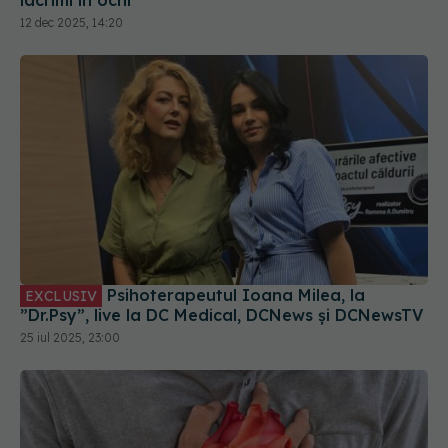
lacrimi în ochi
12 dec 2025, 14:20
Psihoterapeutul Ioana Milea, la
EXCLUSIV
”Dr.Psy”, live la DC Medical, DCNews și DCNewsTV
25 iul 2025, 23:00