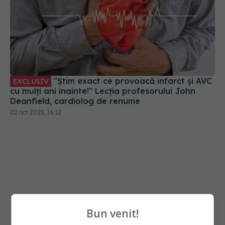
"Știm exact ce provoacă infarct și AVC
EXCLUSIV
cu mulți ani înainte!" Lecția profesorului John
Deanfield, cardiolog de renume
02 oct 2025, 16:12
Bun venit!