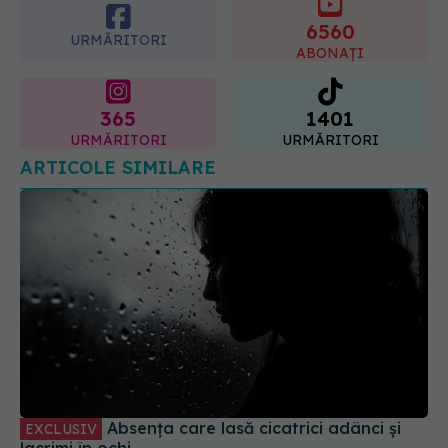
6560
URMĂRITORI
ABONAȚI
365
1401
URMĂRITORI
URMĂRITORI
ARTICOLE SIMILARE
Absența care lasă cicatrici adânci și
EXCLUSIV