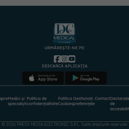
URMĂREȘTE-NE PE:
DESCARCĂ APLICAȚIA
spre
Medici și
Politica de
Politica
Gestionați
Contact
Declarați
specialiști
confidențialitate
Cookies
preferințele
de
accesibili
© 2026 PRESS MEDIA ELECTRONIC S.R.L. Toate drepturile rezervate