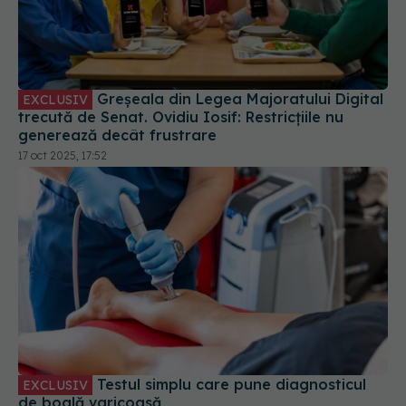
Greșeala din Legea Majoratului Digital
EXCLUSIV
trecută de Senat. Ovidiu Iosif: Restricțiile nu
generează decât frustrare
17 oct 2025, 17:52
Testul simplu care pune diagnosticul
EXCLUSIV
de boală varicoasă