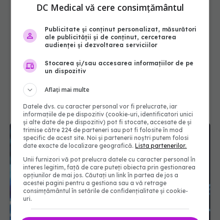
DC Medical vă cere consimțământul
Publicitate și conținut personalizat, măsurători
ale publicității și de conținut, cercetarea
audienței și dezvoltarea serviciilor
Stocarea și/sau accesarea informațiilor de pe
un dispozitiv
Aflați mai multe
Datele dvs. cu caracter personal vor fi prelucrate, iar
informațiile de pe dispozitiv (cookie-uri, identificatori unici
și alte date de pe dispozitiv) pot fi stocate, accesate de și
trimise către 224 de parteneri sau pot fi folosite în mod
specific de acest site. Noi și partenerii noștri putem folosi
date exacte de localizare geografică.
Lista partenerilor.
Unii furnizori vă pot prelucra datele cu caracter personal în
interes legitim, față de care puteți obiecta prin gestionarea
opțiunilor de mai jos. Căutați un link în partea de jos a
acestei pagini pentru a gestiona sau a vă retrage
consimțământul în setările de confidențialitate și cookie-
uri.