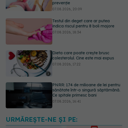
indica riscul pentru 8 boli majore
07.08.2026, 18:34
Dieta care poate crește brusc
colesterolul. Cine este mai expus
07.08.2026, 17:22
PNRR: 174 de milioane de lei pentru
sănătate într-o singură săptămână.
Ce spitale primesc bani
07.08.2026, 16:41
Ce spune culoarea ta preferată
despre vârsta pe care o ai. Care
este "codul cromatic" al generațiilor
07.08.2026, 21:29
URMĂREȘTE-NE ȘI PE: