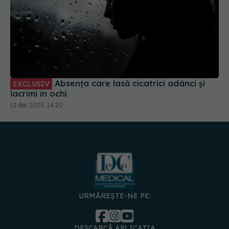
Absența care lasă cicatrici adânci și
EXCLUSIV
lacrimi în ochi
12 dec 2025, 14:20
URMĂREȘTE-NE PE:
DESCARCĂ APLICAȚIA