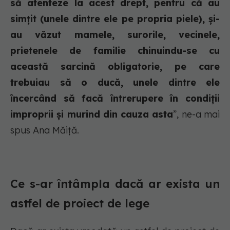
să atenteze la acest drept, pentru că au
simțit (unele dintre ele pe propria piele), și-
au văzut mamele, surorile, vecinele,
prietenele de familie chinuindu-se cu
această sarcină obligatorie, pe care
trebuiau să o ducă, unele dintre ele
încercând să facă întrerupere în condiții
improprii și murind din cauza asta
”, ne-a mai
spus Ana Măiță.
Ce s-ar întâmpla dacă ar exista un
astfel de proiect de lege