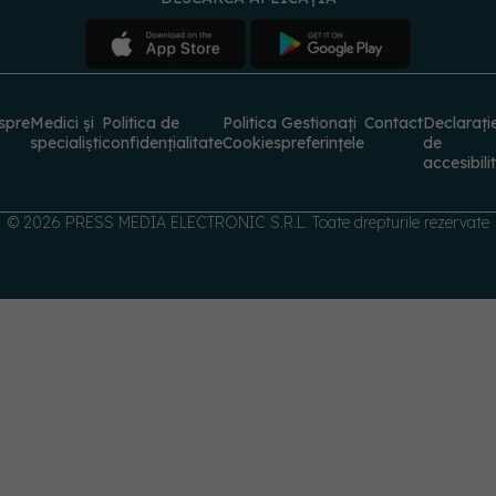
spre
Medici și
Politica de
Politica
Gestionați
Contact
Declarați
specialiști
confidențialitate
Cookies
preferințele
de
accesibili
© 2026 PRESS MEDIA ELECTRONIC S.R.L. Toate drepturile rezervate