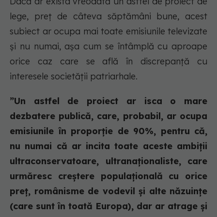
Dacă ar exista vreodată un astfel de proiect de
lege, preț de câteva săptămâni bune, acest
subiect ar ocupa mai toate emisiunile televizate
și nu numai, așa cum se întâmplă cu aproape
orice caz care se află în discrepanță cu
interesele societății patriarhale.
”Un astfel de proiect ar isca o mare
dezbatere publică, care, probabil, ar ocupa
emisiunile în proporție de 90%, pentru că,
nu numai că ar incita toate aceste ambiții
ultraconservatoare, ultranaționaliste, care
urmăresc creștere populațională cu orice
preț, românisme de vodevil și alte năzuințe
(care sunt în toată Europa), dar ar atrage și