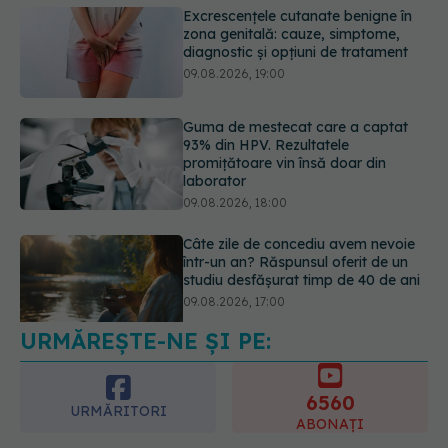
zona genitală: cauze, simptome,
diagnostic și opțiuni de tratament
09.08.2026, 19:00
Guma de mestecat care a captat
93% din HPV. Rezultatele
promițătoare vin însă doar din
laborator
09.08.2026, 18:00
Câte zile de concediu avem nevoie
într-un an? Răspunsul oferit de un
studiu desfășurat timp de 40 de ani
09.08.2026, 17:00
URMĂREȘTE-NE ȘI PE:
Reclamele din platformele medicale
AI pot influența prescrierea
medicamentelor
6560
09.08.2026, 21:00
URMĂRITORI
ABONAȚI