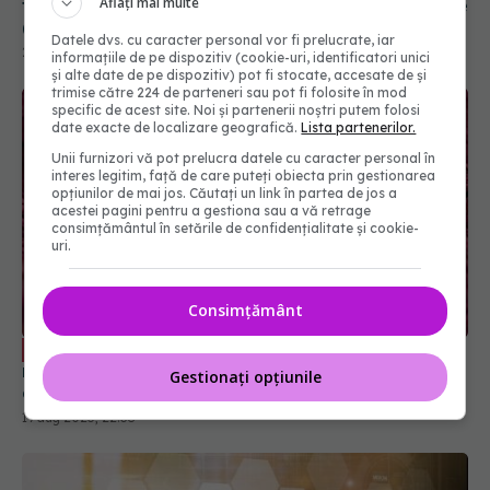
Aflați mai multe
(SANADOR): Necesită prezentare imediată
29 sep 2025, 14:24
Datele dvs. cu caracter personal vor fi prelucrate, iar
informațiile de pe dispozitiv (cookie-uri, identificatori unici
și alte date de pe dispozitiv) pot fi stocate, accesate de și
trimise către 224 de parteneri sau pot fi folosite în mod
specific de acest site. Noi și partenerii noștri putem folosi
date exacte de localizare geografică.
Lista partenerilor.
Unii furnizori vă pot prelucra datele cu caracter personal în
interes legitim, față de care puteți obiecta prin gestionarea
opțiunilor de mai jos. Căutați un link în partea de jos a
acestei pagini pentru a gestiona sau a vă retrage
consimțământul în setările de confidențialitate și cookie-
uri.
Consimțământ
Cancerul care omoară cei mai mulți
EXCLUSIV
români. Dr. Eliza Gangone (SANADOR): Principala
Gestionați opțiunile
cauză de deces
19 aug 2025, 22:38