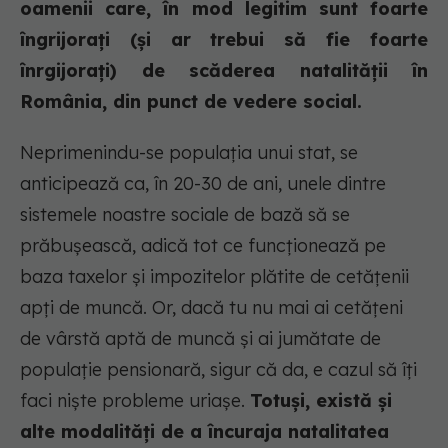
oamenii care, în mod legitim sunt foarte
îngrijorați (și ar trebui să fie foarte
înrgijorați) de scăderea natalității în
România, din punct de vedere social.
Neprimenindu-se populația unui stat, se
anticipează ca, în 20-30 de ani, unele dintre
sistemele noastre sociale de bază să se
prăbușească, adică tot ce funcționează pe
baza taxelor și impozitelor plătite de cetățenii
apți de muncă. Or, dacă tu nu mai ai cetățeni
de vârstă aptă de muncă și ai jumătate de
populație pensionară, sigur că da, e cazul să îți
faci niște probleme uriașe.
Totuși, există și
alte modalități de a încuraja natalitatea