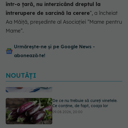
într-o țară, nu interzicând dreptul la
întrerupere de sarcină la cerere
”, a încheiat
Aa Măiță, președinte al Asociației ”Mame pentru
Mame”.
Urmărește-ne și pe Google News -
abonează‑te!
NOUTĂȚI
De ce nu trebuie să cureți vinetele.
Ce conține, de fapt, coaja lor
09.08.2026, 20:00
Excrescențele cutanate benigne în