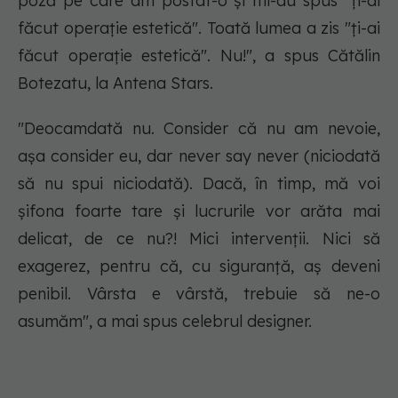
poză pe care am postat-o și mi-au spus "ți-ai
făcut operație estetică". Toată lumea a zis "ți-ai
făcut operație estetică". Nu!", a spus Cătălin
Botezatu, la Antena Stars.
"Deocamdată nu. Consider că nu am nevoie,
așa consider eu, dar never say never (niciodată
să nu spui niciodată). Dacă, în timp, mă voi
șifona foarte tare și lucrurile vor arăta mai
delicat, de ce nu?! Mici intervenții. Nici să
exagerez, pentru că, cu siguranță, aș deveni
penibil. Vârsta e vârstă, trebuie să ne-o
asumăm", a mai spus celebrul designer.