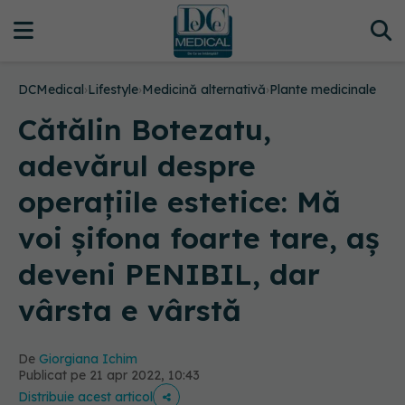
DCMedical
›
Lifestyle
›
Medicină alternativă
›
Plante medicinale
Cătălin Botezatu,
adevărul despre
operațiile estetice: Mă
voi șifona foarte tare, aș
deveni PENIBIL, dar
vârsta e vârstă
De
Giorgiana Ichim
Publicat pe 21 apr 2022, 10:43
Distribuie acest articol