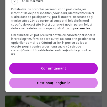
Aflați mai multe
Datele dvs. cu caracter personal vor fi prelucrate, iar
informațiile de pe dispozitiv (cookie-uri, identificatori unici
și alte date de pe dispozitiv) pot fi stocate, accesate de și
trimise către 224 de parteneri sau pot fi folosite în mod
specific de acest site. Noi și partenerii noștri putem folosi
date exacte de localizare geografică.
Lista partenerilor.
Unii furnizori vă pot prelucra datele cu caracter personal în
interes legitim, față de care puteți obiecta prin gestionarea
opțiunilor de mai jos. Căutați un link în partea de jos a
acestei pagini pentru a gestiona sau a vă retrage
consimțământul în setările de confidențialitate și cookie-
uri.
Băutura delicioasă care poate reduce
colesterolul rău datorită proprietăților sale
Consimțământ
23 mar 2025, 17:00
Gestionați opțiunile