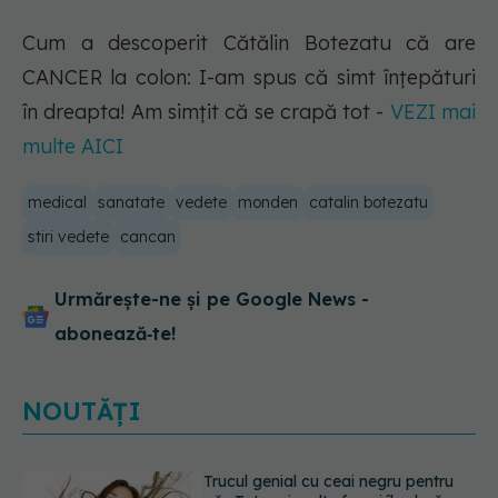
Cum a descoperit Cătălin Botezatu că are
CANCER la colon: I-am spus că simt înțepături
în dreapta! Am simțit că se crapă tot -
VEZI mai
multe AICI
medical
sanatate
vedete
monden
catalin botezatu
stiri vedete
cancan
Urmărește-ne și pe Google News -
abonează‑te!
NOUTĂȚI
Medicamentul folosit de peste 60 de