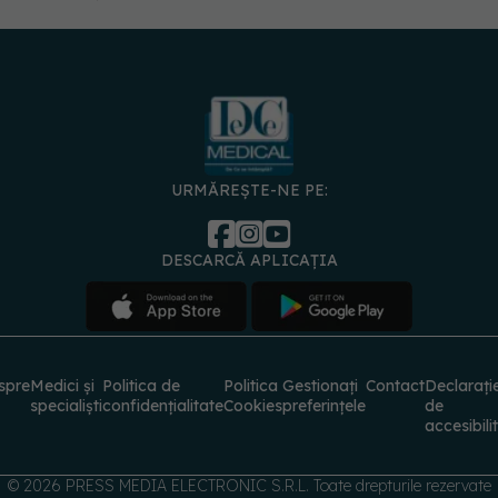
URMĂREȘTE-NE PE:
DESCARCĂ APLICAȚIA
spre
Medici și
Politica de
Politica
Gestionați
Contact
Declarați
specialiști
confidențialitate
Cookies
preferințele
de
accesibili
© 2026 PRESS MEDIA ELECTRONIC S.R.L. Toate drepturile rezervate