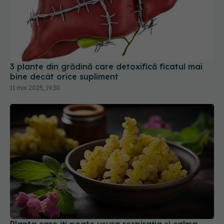
3 plante din grădină care detoxifică ficatul mai
bine decât orice supliment
11 mai 2025, 19:30
Planta care îți poate ușura respirația și calma
tusea natural
02 oct 2025, 13:18