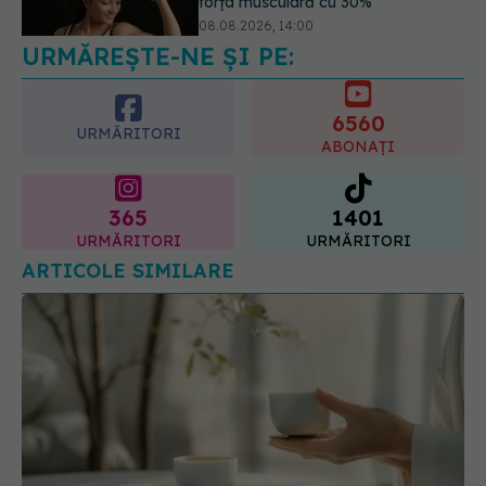
păr. Tot mai multe femei îl adoră
08.08.2026, 17:00
6560
URMĂRITORI
ABONAȚI
365
1401
URMĂRITORI
URMĂRITORI
ARTICOLE SIMILARE
Ceaiul de ghimbir: beneficii demonstrate științific