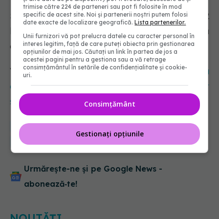
trimise către 224 de parteneri sau pot fi folosite în mod
Stadiul 3 al bolii Lyme poate dura până la 12
specific de acest site. Noi și partenerii noștri putem folosi
date exacte de localizare geografică.
Lista partenerilor.
luni de la mușcătură, iar simptomele pot să
Unii furnizori vă pot prelucra datele cu caracter personal în
interes legitim, față de care puteți obiecta prin gestionarea
apară și să dispară pe întreaga perioadă.
opțiunilor de mai jos. Căutați un link în partea de jos a
acestei pagini pentru a gestiona sau a vă retrage
consimțământul în setările de confidențialitate și cookie-
Vezi și:
Boala ciudată pe care o poți lua de la
uri.
câinele tău. Are potențial pandemic. Care sunt
semnalele de alarmă și cum se transmite
Consimțământ
capuse
muscatura de capuse
Adrian Marinescu
antena 1
Gestionați opțiunile
neatza
Urmărește-ne și pe Google News -
abonează‑te!
NOUTĂȚI