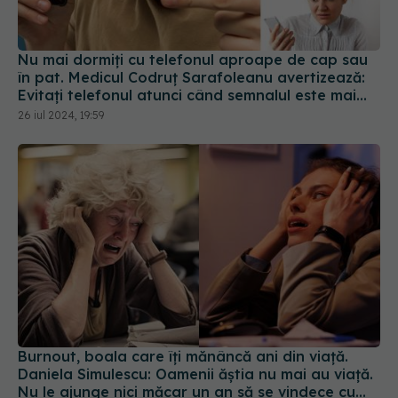
Nu mai dormiți cu telefonul aproape de cap sau
în pat. Medicul Codruț Sarafoleanu avertizează:
Evitați telefonul atunci când semnalul este mai
slab
26 iul 2024, 19:59
Burnout, boala care îți mănâncă ani din viață.
Daniela Simulescu: Oamenii ăștia nu mai au viață.
Nu le ajunge nici măcar un an să se vindece cu
adevărat
16 iun 2024, 12:50