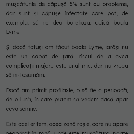
mușcăturile de căpușă 5% sunt cu probleme,
dar sunt și căpușe infectate care pot, de
exemplu, să ne dea borelioza, adică boala
Lyme.
Și dacă totuși am făcut boala Lyme, iarăși nu
este un capăt de țară, riscul de a avea
complicații majore este unul mic, dar nu vreau
să ni-l asumăm.
Dacă am primit profilaxie, o să fie o perioadă,
de o lună, în care putem să vedem dacă apar
ceva semne.
Este acel eritem, acea zonă roșie, care nu apare
neapărat în zonă, unde este mușcătura, poate