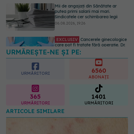
care pot fi tratate fără operație. Dr.
Sorin Bogdan (SANADOR): Chirurgia
este indicată doar punctual, pentru
anumite categorii de paciente
06.08.2026, 19:05
URMĂREȘTE-NE ȘI PE:
EXCLUSIV
Brahiterapie vs
radioterapie externă în cancerul
ginecologic. Dr. Sorin Bogdan
6560
(SANADOR) explică diferența și
URMĂRITORI
cum acționează tratamentul
ABONAȚI
06.08.2026, 22:49
365
1401
URMĂRITORI
URMĂRITORI
ARTICOLE SIMILARE