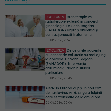
EXCLUSIV
De ce unele paciente
cu cancer de col uterin nu mai ajung
la operație. Dr. Sorin Bogdan
(SANADOR): Intervenția
chirurgicală, doar în situații
particulare
06.08.2026, 20:45
Alertă în Europa după un nou caz
de hantavirus Anzi, singura tulpină
care se transmite de la om la om
06.08.2026, 20:06
Mii de angajați din Sănătate ar
putea primi salarii mai mari.
Sindicatele cer schimbarea legii
06.08.2026, 19:26
EXCLUSIV
Cancerele ginecologice