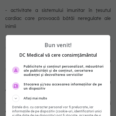
- activitate a sistemului imunitar în țesutul
cardiac care provoacă bătăi neregulate ale
inimii
- dureri care pornesc de la spate și șolduri și se
Bun venit!
răspândesc la picioare
DC Medical vă cere consimțământul
- durere, amorțeală sau slăbiciune în mâini sau
Publicitate și conținut personalizat, măsurători
picioare
ale publicității și de conținut, cercetarea
audienței și dezvoltarea serviciilor
- umflături dureroase în țesuturile ochiului sau
Stocarea și/sau accesarea informațiilor de pe
un dispozitiv
ale pleoapei
Aflați mai multe
- activitate a sistemului imunitar în nervii oculari
Datele dvs. cu caracter personal vor fi prelucrate, iar
care provoacă durere sau pierderea vederii.
informațiile de pe dispozitiv (cookie-uri, identificatori unici
și alte date de pe dispozitiv) pot fi stocate, accesate de și