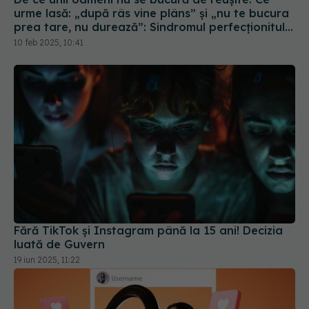
nefericit
10 feb 2025, 10:41
Fără TikTok și Instagram până la 15 ani! Decizia
luată de Guvern
19 iun 2025, 11:22