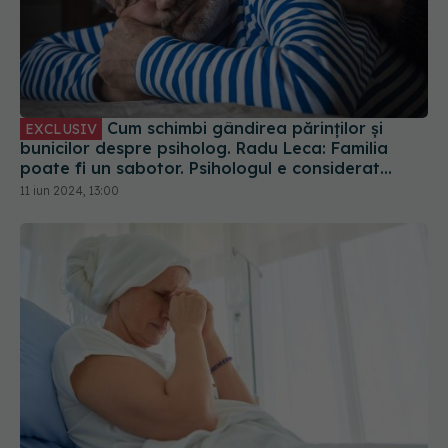
Cum schimbi gândirea părinților și
EXCLUSIV
bunicilor despre psiholog. Radu Leca: Familia
poate fi un sabotor. Psihologul e considerat
incapabil. E primul ce te ajută să-ți faci curățenie
11 iun 2024, 13:00
în minte și suflet
Cancerul de col uterin, prevenție.
EXCLUSIV
Raluca Sîmbotin (MSD Romania): Provoacă