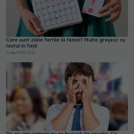
Care sunt zilele fertile la femei? Multe greșesc cu
testul în față
11 sep 2025, 12:10
De ce unii oameni nu se bucură de reușite. Ce
urme lasă: „după râs vine plâns” și „nu te bucura
prea tare, nu durează”: Sindromul perfecționitului