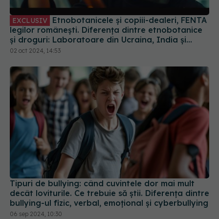
legilor românești. Diferența dintre etnobotanice
și droguri: Laboratoare din Ucraina, India și
China primesc comenzi de droguri pentru noi
02 oct 2024, 14:53
Tipuri de bullying: când cuvintele dor mai mult
decât loviturile. Ce trebuie să știi. Diferența dintre
bullying-ul fizic, verbal, emoțional și cyberbullying
06 sep 2024, 10:30