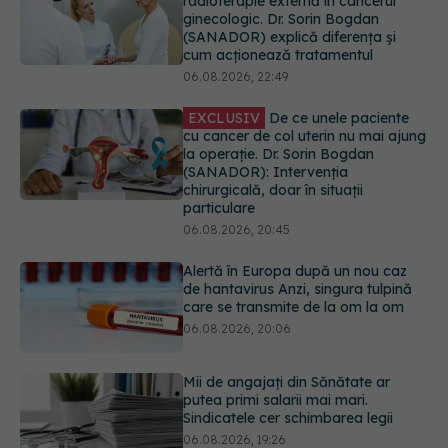
EXCLUSIV
De ce unele paciente
cu cancer de col uterin nu mai ajung
la operație. Dr. Sorin Bogdan
(SANADOR): Intervenția
chirurgicală, doar în situații
particulare
06.08.2026, 20:45
Alertă în Europa după un nou caz
de hantavirus Anzi, singura tulpină
care se transmite de la om la om
06.08.2026, 20:06
Mii de angajați din Sănătate ar
putea primi salarii mai mari.
Sindicatele cer schimbarea legii
06.08.2026, 19:26
EXCLUSIV
Cancerele ginecologice
care pot fi tratate fără operație. Dr.
Sorin Bogdan (SANADOR): Chirurgia