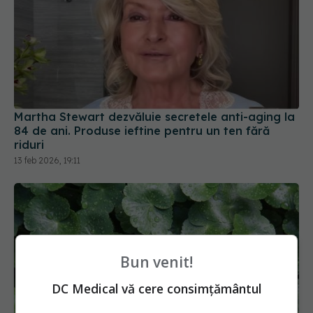
Martha Stewart dezvăluie secretele anti-aging la
84 de ani. Produse ieftine pentru un ten fără
riduri
13 feb 2026, 19:11
Bun venit!
DC Medical vă cere consimțământul