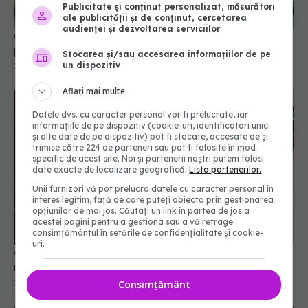
Publicitate și conținut personalizat, măsurători
Centella asiatica (gotu kola): ce poate face
ale publicității și de conținut, cercetarea
pentru piele și circulație și la ce să ai grijă
audienței și dezvoltarea serviciilor
20 feb 2026, 16:21
Stocarea și/sau accesarea informațiilor de pe
un dispozitiv
Aflați mai multe
Datele dvs. cu caracter personal vor fi prelucrate, iar
informațiile de pe dispozitiv (cookie-uri, identificatori unici
și alte date de pe dispozitiv) pot fi stocate, accesate de și
trimise către 224 de parteneri sau pot fi folosite în mod
specific de acest site. Noi și partenerii noștri putem folosi
date exacte de localizare geografică.
Lista partenerilor.
Unii furnizori vă pot prelucra datele cu caracter personal în
interes legitim, față de care puteți obiecta prin gestionarea
opțiunilor de mai jos. Căutați un link în partea de jos a
acestei pagini pentru a gestiona sau a vă retrage
Călătorești în această vară? Iată 22 de sfaturi de
consimțământul în setările de confidențialitate și cookie-
îngrijire a pielii de la dermatologi
uri.
22 iun 2026, 20:00
Consimțământ