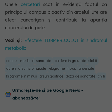
Unele
cercetări
scot în evidență faptul că
principalul compus bioactiv din ardeiul iute are
efect cancerigen și contribuie la apariția
cancerului de piele.
Vezi și:
Efectele TURMERICULUI în sindromul
metabolic
cancer
medical
sanatate
pierdere in greutate
slabit
dureri
arsuri stomacale
kilograme in plus
ardei iute
kilograme in minus
arsuri gastrice
doza de sanatate
chilli
Urmărește-ne și pe Google News -
abonează‑te!