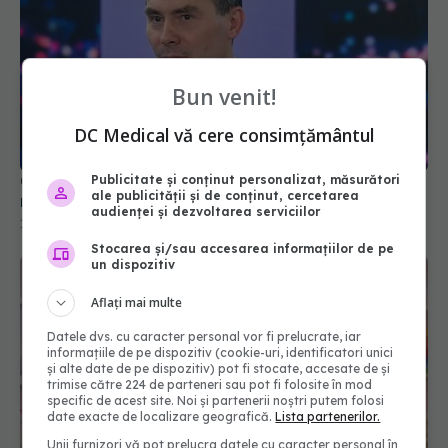
Bun venit!
DC Medical vă cere consimțământul
Conf. Horațiu Moldovan (CNAS), anunțul
momentului despre cardurile de sănătate
Publicitate și conținut personalizat, măsurători
15 iul 2026, 16:54
ale publicității și de conținut, cercetarea
audienței și dezvoltarea serviciilor
Stocarea și/sau accesarea informațiilor de pe
un dispozitiv
Aflați mai multe
Datele dvs. cu caracter personal vor fi prelucrate, iar
informațiile de pe dispozitiv (cookie-uri, identificatori unici
și alte date de pe dispozitiv) pot fi stocate, accesate de și
trimise către 224 de parteneri sau pot fi folosite în mod
specific de acest site. Noi și partenerii noștri putem folosi
date exacte de localizare geografică.
Lista partenerilor.
Unii furnizori vă pot prelucra datele cu caracter personal în