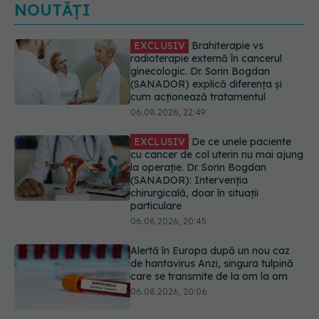
NOUTĂȚI
EXCLUSIV
De ce unele paciente
cu cancer de col uterin nu mai ajung
la operație. Dr. Sorin Bogdan
(SANADOR): Intervenția
chirurgicală, doar în situații
particulare
06.08.2026, 20:45
Alertă în Europa după un nou caz
de hantavirus Anzi, singura tulpină
care se transmite de la om la om
06.08.2026, 20:06
Mii de angajați din Sănătate ar
putea primi salarii mai mari.
Sindicatele cer schimbarea legii
06.08.2026, 19:26