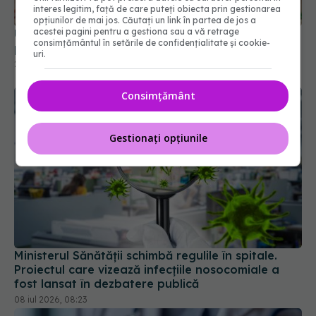
Unifarm: Canalul de Urgență, răspuns pentru
interes legitim, față de care puteți obiecta prin gestionarea
pacienții care nu găsesc medicamente esențiale
opțiunilor de mai jos. Căutați un link în partea de jos a
acestei pagini pentru a gestiona sau a vă retrage
20 iul 2026, 15:16
consimțământul în setările de confidențialitate și cookie-
uri.
Consimțământ
Gestionați opțiunile
Ministerul Sănătății schimbă regulile în spitale.
Proiectul care vizează infecțiile nosocomiale a
fost lansat în dezbatere publică
08 iul 2026, 08:23