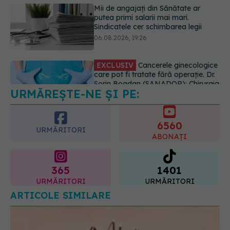
EXCLUSIV
Cancerele ginecologice
care pot fi tratate fără operație. Dr.
Sorin Bogdan (SANADOR): Chirurgia
este indicată doar punctual, pentru
anumite categorii de paciente
06.08.2026, 19:05
URMĂREȘTE-NE ȘI PE:
EXCLUSIV
Brahiterapie vs
radioterapie externă în cancerul
ginecologic. Dr. Sorin Bogdan
6560
(SANADOR) explică diferența și
URMĂRITORI
cum acționează tratamentul
ABONAȚI
06.08.2026, 22:49
365
1401
URMĂRITORI
URMĂRITORI
ARTICOLE SIMILARE